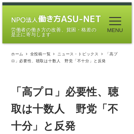
メ
イ
ン
労働者の働き方の改善、貧困・格差の
MENU
コ
是正に寄与します
ン
テ
ホーム
全投稿一覧
ニュース・トピックス
「高プ
ン
ロ」必要性、聴取は十数人 野党「不十分」と反発
ツ
へ
移
「高プロ」必要性、聴
動
取は十数人 野党「不
十分」と反発