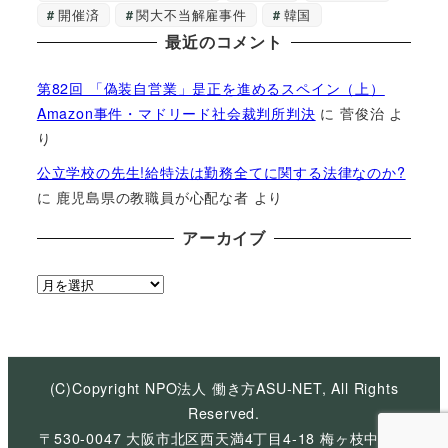
開催済
関大不当解雇事件
韓国
最近のコメント
第82回 「偽装自営業」是正を進めるスペイン（上）
Amazon事件・マドリード社会裁判所判決
に
菅俊治
よ
り
公立学校の先生!給特法は勤務全てに関する法律なのか?
に
鹿児島県の教職員が心配な者
より
アーカイブ
ア
ー
カ
イ
ブ
(C)Copyright NPO法人 働き方ASU-NET, All Rights
Reserved.
〒530-0047 大阪市北区西天満4丁目4-18 梅ヶ枝中央ビ