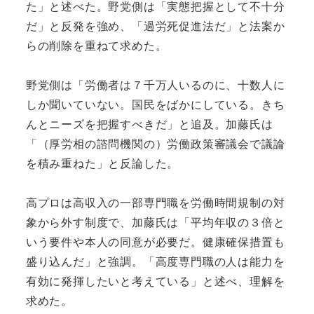
た」と述べた。野党側は「実態把握として不十分
だ」と反発を強め、「過労死促進法だ」と法案か
らの削除を重ねて求めた。
野党側は「労働者は７千万人いるのに、十数人に
しか聞いていない。国民をばかにしている。きち
んとニーズを把握すべきだ」と追及。加藤氏は
「（厚労相の諮問機関の）労働政策審議会で議論
を積み重ねた」と反論した。
高プロは高収入の一部専門職を労働時間規制の対
象から外す制度で、加藤氏は「平均年収の３倍と
いう要件や本人の同意が必要だ。健康確保措置も
盛り込んだ」と強調。「高度専門職の人は能力を
有効に発揮したいと考えている」と述べ、理解を
求めた。