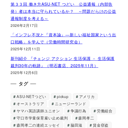
第３３回 働き方ASU-NET つどい 公益通報（内部告
発）者は本当に守られているか？ ～問題だらけの公益
通報制度を考える～
2026年2月17日
「インフレ不況と『資本論』―新しい福祉国家という出
口戦略」を学んで（労働時間研究会）
2025年12月11日
新刊紹介 『チェンジ アクション 生活保護 － 生活保護
裁判30年の軌跡』（明石書店、2025年11月）
2025年12月6日
タグ
ASU-NETつどい
pickup
アメリカ
オーストラリア
ニュージーランド
ヤマハ英語講師ユニオン
争議行為
労働組合
守口市学童保育雇い止め裁判
森岡孝二
森岡孝二の連続エッセイ
脇田滋
賃金窃盗