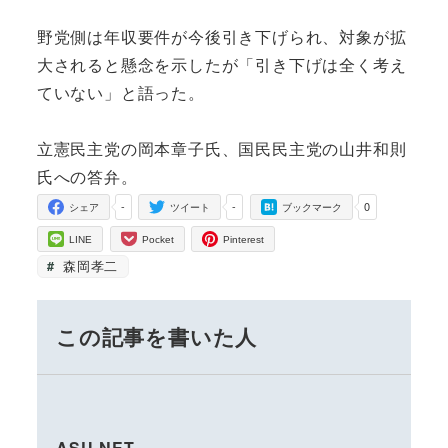
野党側は年収要件が今後引き下げられ、対象が拡
大されると懸念を示したが「引き下げは全く考え
ていない」と語った。
立憲民主党の岡本章子氏、国民民主党の山井和則
氏への答弁。
-
-
0
シェア
ツイート
ブックマーク
LINE
Pocket
Pinterest
森岡孝二
この記事を書いた人
ASU-NET