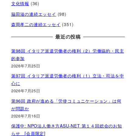
文化情報
(36)
脇田滋の連続エッセイ
(98)
森岡孝二の連続エッセイ
(351)
最近の投稿
第98回 イタリア派遣労働者の権利（2）労働協約・民主
的参加
2026年7月25日
第97回 イタリア派遣労働者の権利（1）立法・司法を中
心に
2026年7月25日
第96回 政府が進める「労使コミュニケーション」は何
が問題か
2026年7月16日
保護中: NPO法人働き方ASU-NET 第１４回総会のお知
らせ [会員限定]