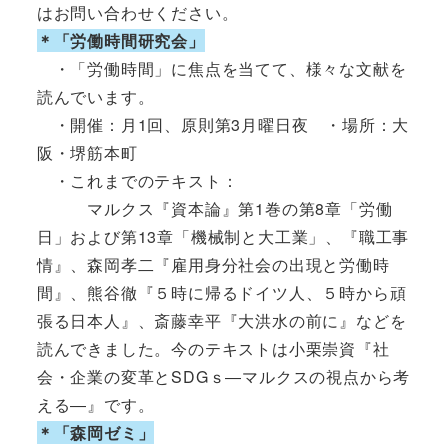
はお問い合わせください。
＊「労働時間研究会」
・「労働時間」に焦点を当てて、様々な文献を
読んでいます。
・開催：月1回、原則第3月曜日夜 ・場所：大
阪・堺筋本町
・これまでのテキスト：
マルクス『資本論』第1巻の第8章「労働
日」および第13章「機械制と大工業」、『職工事
情』、森岡孝二『雇用身分社会の出現と労働時
間』、熊谷徹『５時に帰るドイツ人、５時から頑
張る日本人』、斎藤幸平『大洪水の前に』などを
読んできました。今のテキストは小栗崇資『社
会・企業の変革とSDGｓ―マルクスの視点から考
える―』です。
＊「森岡ゼミ」