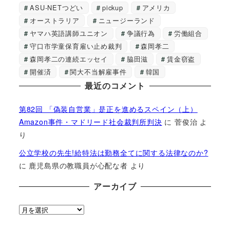
ASU-NETつどい
pickup
アメリカ
オーストラリア
ニュージーランド
ヤマハ英語講師ユニオン
争議行為
労働組合
守口市学童保育雇い止め裁判
森岡孝二
森岡孝二の連続エッセイ
脇田滋
賃金窃盗
開催済
関大不当解雇事件
韓国
最近のコメント
第82回 「偽装自営業」是正を進めるスペイン（上）
Amazon事件・マドリード社会裁判所判決
に
菅俊治
よ
り
公立学校の先生!給特法は勤務全てに関する法律なのか?
に
鹿児島県の教職員が心配な者
より
アーカイブ
ア
ー