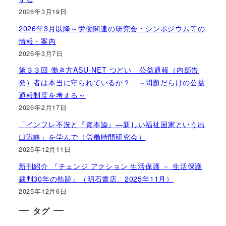
2026年3月19日
2026年3月以降～労働関連の研究会・シンポジウム等の
情報・案内
2026年3月7日
第３３回 働き方ASU-NET つどい 公益通報（内部告
発）者は本当に守られているか？ ～問題だらけの公益
通報制度を考える～
2026年2月17日
「インフレ不況と『資本論』―新しい福祉国家という出
口戦略」を学んで（労働時間研究会）
2025年12月11日
新刊紹介 『チェンジ アクション 生活保護 － 生活保護
裁判30年の軌跡』（明石書店、2025年11月）
2025年12月6日
タグ