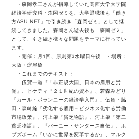
・森岡孝二さんが指導していた関西大学大学院
経済学研究科・森岡ゼミを、大学退職後も「働き
方ASU-NET」で引き続き「森岡ゼミ」として継
続してきました。森岡さん逝去後も「森岡ゼミ」
として、引き続き様々な問題をテーマに行ってい
ます。
・開催：月1回、原則第3水曜日午後 ・場所：
大阪・淀屋橋
・これまでのテキスト：
伍賀一道『「非正規大国」日本の雇用と労
働』、ピケティ『２１世紀の資本』、若森みどり
『カール・ポランニーの経済学入門』、伍賀・脇
田・森﨑編『劣化する雇用－ビジネス化する労働
市場政策』、河上肇『貧乏物語』、河上肇『第二
貧乏物語』、『バーニー・サンダース自伝』、ホ
ブズボーム『いかに世界を変革するか』、マルク