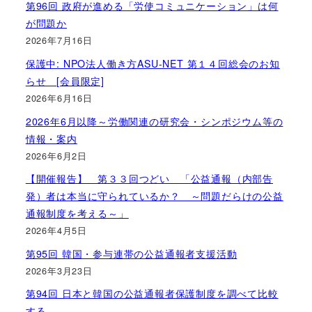
第96回 政府が進める「労使コミュニケーション」は何
が問題か
2026年7月16日
保護中: NPO法人働き方ASU-NET 第１４回総会のお知
らせ [会員限定]
2026年6月16日
2026年6月以降～労働関連の研究会・シンポジウム等の
情報・案内
2026年6月2日
【開催報告】 第３３回つどい 「公益通報（内部告
発）者は本当に守られているか？ ～問題だらけの公益
通報制度を考える～」
2026年4月5日
第95回 韓国・参与連帯の公益通報者支援活動
2026年3月23日
第94回 日本と韓国の公益通報者保護制度を調べて比較
する