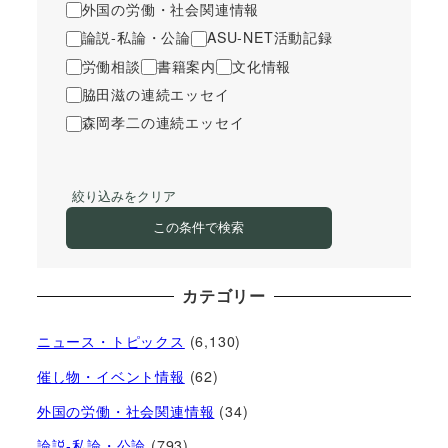
外国の労働・社会関連情報
論説-私論・公論
ASU-NET活動記録
労働相談
書籍案内
文化情報
脇田滋の連続エッセイ
森岡孝二の連続エッセイ
絞り込みをクリア
この条件で検索
カテゴリー
ニュース・トピックス
(6,130)
催し物・イベント情報
(62)
外国の労働・社会関連情報
(34)
論説-私論・公論
(793)