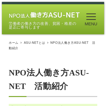
メ
イ
ン
労働者の働き方の改善、貧困・格差の
MENU
コ
是正に寄与します
ン
テ
ホーム
ASU-NETとは
NPO法人働き方ASU-NET 活
ン
動紹介
ツ
へ
移
NPO法人働き方ASU-
動
NET 活動紹介