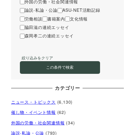
外国の労働・社会関連情報
論説-私論・公論
ASU-NET活動記録
労働相談
書籍案内
文化情報
脇田滋の連続エッセイ
森岡孝二の連続エッセイ
絞り込みをクリア
この条件で検索
カテゴリー
ニュース・トピックス
(6,130)
催し物・イベント情報
(62)
外国の労働・社会関連情報
(34)
論説-私論・公論
(793)