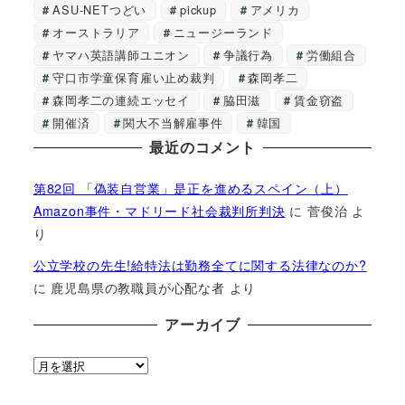
ASU-NETつどい
pickup
アメリカ
オーストラリア
ニュージーランド
ヤマハ英語講師ユニオン
争議行為
労働組合
守口市学童保育雇い止め裁判
森岡孝二
森岡孝二の連続エッセイ
脇田滋
賃金窃盗
開催済
関大不当解雇事件
韓国
最近のコメント
第82回 「偽装自営業」是正を進めるスペイン（上）
Amazon事件・マドリード社会裁判所判決
に
菅俊治
よ
り
公立学校の先生!給特法は勤務全てに関する法律なのか?
に
鹿児島県の教職員が心配な者
より
アーカイブ
ア
ー