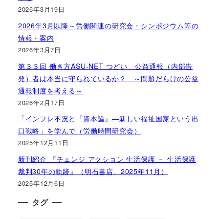
2026年3月19日
2026年3月以降～労働関連の研究会・シンポジウム等の
情報・案内
2026年3月7日
第３３回 働き方ASU-NET つどい 公益通報（内部告
発）者は本当に守られているか？ ～問題だらけの公益
通報制度を考える～
2026年2月17日
「インフレ不況と『資本論』―新しい福祉国家という出
口戦略」を学んで（労働時間研究会）
2025年12月11日
新刊紹介 『チェンジ アクション 生活保護 － 生活保護
裁判30年の軌跡』（明石書店、2025年11月）
2025年12月6日
タグ