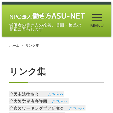
メ
イ
ン
労働者の働き方の改善、貧困・格差の
MENU
コ
是正に寄与します
ン
テ
ホーム
リンク集
ン
ツ
へ
移
リンク集
動
◇民主法律協会
こちらへ
◇大阪労働者弁護団
こちらへ
◇官製ワーキングプア研究会
こちらへ