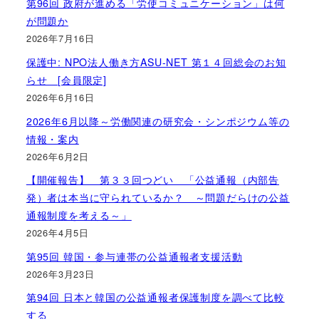
第96回 政府が進める「労使コミュニケーション」は何
が問題か
2026年7月16日
保護中: NPO法人働き方ASU-NET 第１４回総会のお知
らせ [会員限定]
2026年6月16日
2026年6月以降～労働関連の研究会・シンポジウム等の
情報・案内
2026年6月2日
【開催報告】 第３３回つどい 「公益通報（内部告
発）者は本当に守られているか？ ～問題だらけの公益
通報制度を考える～」
2026年4月5日
第95回 韓国・参与連帯の公益通報者支援活動
2026年3月23日
第94回 日本と韓国の公益通報者保護制度を調べて比較
する