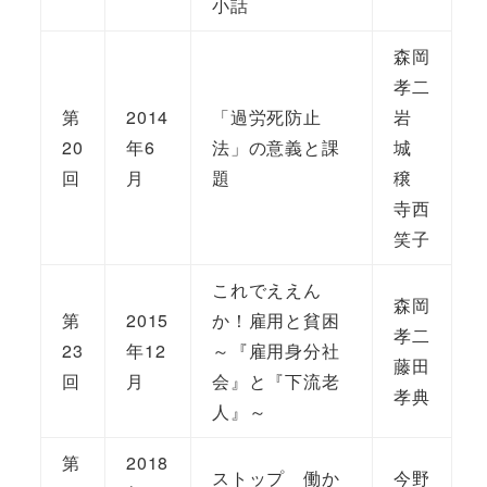
小話
森岡
孝二
第
2014
「過労死防止
岩
20
年6
法」の意義と課
城
回
月
題
穣
寺西
笑子
これでええん
森岡
第
2015
か！雇用と貧困
孝二
23
年12
～『雇用身分社
藤田
回
月
会』と『下流老
孝典
人』～
第
2018
ストップ 働か
今野