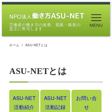
メ
イ
ン
労働者の働き方の改善、貧困・格差の
MENU
コ
是正に寄与します
ン
テ
ホーム
ASU-NETとは
ン
ツ
へ
移
ASU-NETとは
動
ASU-NET
ASU-NET
お問い合
活動紹介
活動記録
せ