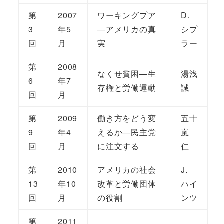
第
2007
ワーキングプア
D.
3
年5
―アメリカの真
シプ
回
月
実
ラー
第
2008
なくせ貧困―生
湯浅
6
年7
存権と労働運動
誠
回
月
第
2009
働き方をどう変
五十
9
年4
えるか―民主党
嵐
回
月
に注文する
仁
第
2010
アメリカの社会
J.
13
年10
改革と労働団体
ハイ
回
月
の役割
ンツ
第
2011