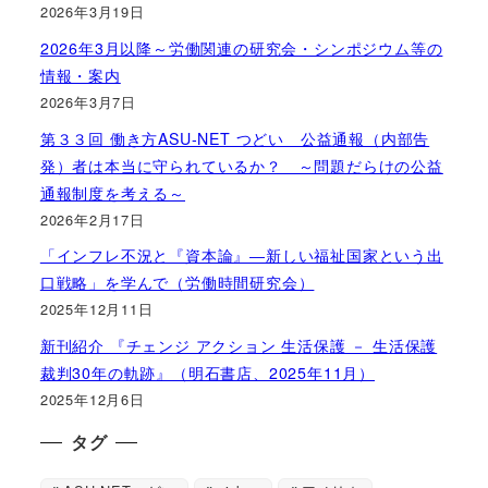
2026年3月19日
2026年3月以降～労働関連の研究会・シンポジウム等の
情報・案内
2026年3月7日
第３３回 働き方ASU-NET つどい 公益通報（内部告
発）者は本当に守られているか？ ～問題だらけの公益
通報制度を考える～
2026年2月17日
「インフレ不況と『資本論』―新しい福祉国家という出
口戦略」を学んで（労働時間研究会）
2025年12月11日
新刊紹介 『チェンジ アクション 生活保護 － 生活保護
裁判30年の軌跡』（明石書店、2025年11月）
2025年12月6日
タグ