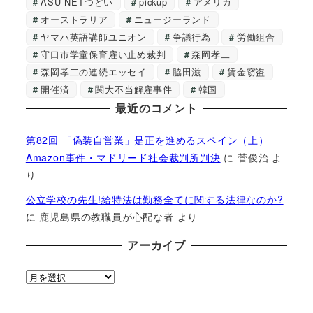
ASU-NETつどい
pickup
アメリカ
オーストラリア
ニュージーランド
ヤマハ英語講師ユニオン
争議行為
労働組合
守口市学童保育雇い止め裁判
森岡孝二
森岡孝二の連続エッセイ
脇田滋
賃金窃盗
開催済
関大不当解雇事件
韓国
最近のコメント
第82回 「偽装自営業」是正を進めるスペイン（上）
Amazon事件・マドリード社会裁判所判決
に
菅俊治
よ
り
公立学校の先生!給特法は勤務全てに関する法律なのか?
に
鹿児島県の教職員が心配な者
より
アーカイブ
ア
ー
カ