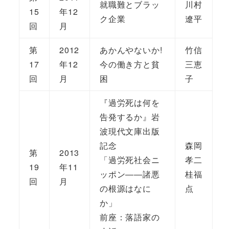
就職難とブラッ
川村
15
年12
ク企業
遼平
回
月
第
2012
あかんやないか!
竹信
17
年12
今の働き方と貧
三恵
回
月
困
子
『過労死は何を
告発するか』岩
波現代文庫出版
記念
森岡
第
2013
「過労死社会ニ
孝二
19
年11
ッポン――諸悪
桂福
回
月
の根源はなに
点
か」
前座：落語家の