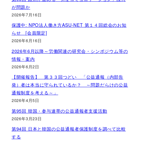
が問題か
2026年7月16日
保護中: NPO法人働き方ASU-NET 第１４回総会のお知
らせ [会員限定]
2026年6月16日
2026年6月以降～労働関連の研究会・シンポジウム等の
情報・案内
2026年6月2日
【開催報告】 第３３回つどい 「公益通報（内部告
発）者は本当に守られているか？ ～問題だらけの公益
通報制度を考える～」
2026年4月5日
第95回 韓国・参与連帯の公益通報者支援活動
2026年3月23日
第94回 日本と韓国の公益通報者保護制度を調べて比較
する