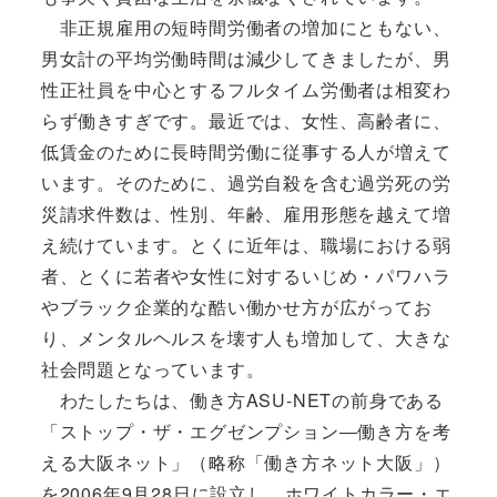
非正規雇用の短時間労働者の増加にともない、
男女計の平均労働時間は減少してきましたが、男
性正社員を中心とするフルタイム労働者は相変わ
らず働きすぎです。最近では、女性、高齢者に、
低賃金のために長時間労働に従事する人が増えて
います。そのために、過労自殺を含む過労死の労
災請求件数は、性別、年齢、雇用形態を越えて増
え続けています。とくに近年は、職場における弱
者、とくに若者や女性に対するいじめ・パワハラ
やブラック企業的な酷い働かせ方が広がってお
り、メンタルヘルスを壊す人も増加して、大きな
社会問題となっています。
わたしたちは、働き方ASU-NETの前身である
「ストップ・ザ・エグゼンプション―働き方を考
える大阪ネット」（略称「働き方ネット大阪」）
を2006年9月28日に設立し、ホワイトカラー・エ