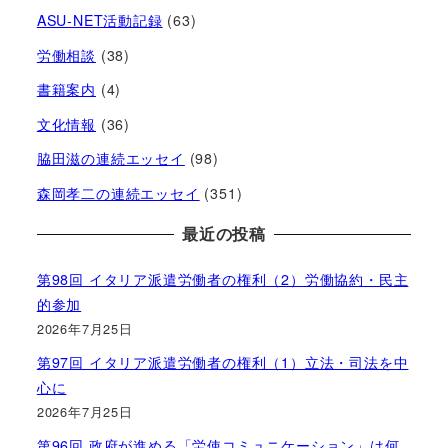
ASU-NET活動記録
(63)
労働相談
(38)
書籍案内
(4)
文化情報
(36)
脇田滋の連続エッセイ
(98)
森岡孝二の連続エッセイ
(351)
最近の投稿
第98回 イタリア派遣労働者の権利（2）労働協約・民主
的参加
2026年7月25日
第97回 イタリア派遣労働者の権利（1）立法・司法を中
心に
2026年7月25日
第96回 政府が進める「労使コミュニケーション」は何