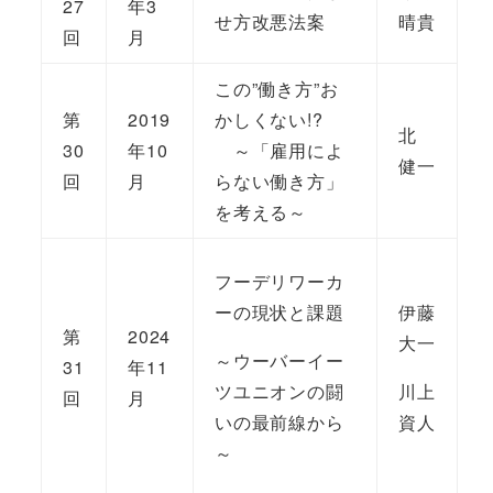
27
年3
せ方改悪法案
晴貴
回
月
この”働き方”お
第
2019
かしくない!?
北
30
年10
～「雇用によ
健一
回
月
らない働き方」
を考える～
フーデリワーカ
ーの現状と課題
伊藤
第
2024
大一
～ウーバーイー
31
年11
ツユニオンの闘
川上
回
月
いの最前線から
資人
～