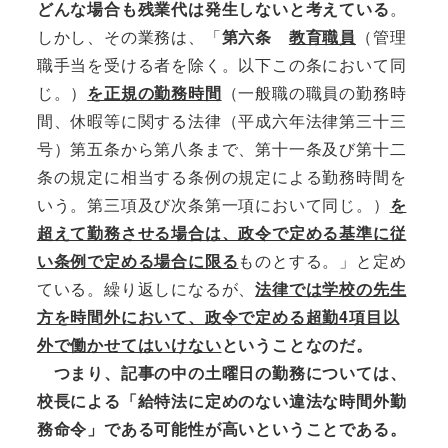
どんな場合も残業代は発生しないと考えている
。
しかし、その業務は、「
第六条
教育職員
（管理
職手当を受ける者を除く。以下この条において同
じ。）
を正規の勤務時間
（一般職の職員の勤務時
間、休暇等に関する法律（平成六年法律第三十三
号）第五条から第八条まで、第十一条及び第十二
条の規定に相当する条例の規定による勤務時間を
いう。第三項及び次条第一項において同じ。）
を
超えて勤務させる場合は、政令で定める基準に従
い条例で定める場合に限る
ものとする。」と定め
ている。繰り返しになるが、
法律では学校の先生
方を時間外において、政令で定める超勤4項目以
外で働かせてはいけない
ということなのだ。
つまり、記事の中の土曜日の勤務については、
校長による
「給特法に定めのない
違法な時間外勤
務命令」である可能性が高いということである。