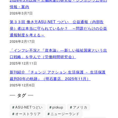
情報・案内
2026年3月7日
第３３回 働き方ASU-NET つどい 公益通報（内部告
発）者は本当に守られているか？ ～問題だらけの公益
通報制度を考える～
2026年2月17日
「インフレ不況と『資本論』―新しい福祉国家という出
口戦略」を学んで（労働時間研究会）
2025年12月11日
新刊紹介 『チェンジ アクション 生活保護 － 生活保護
裁判30年の軌跡』（明石書店、2025年11月）
2025年12月6日
タグ
ASU-NETつどい
pickup
アメリカ
オーストラリア
ニュージーランド