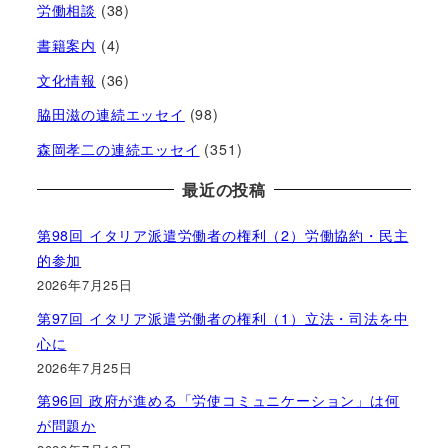
労働相談
(38)
書籍案内
(4)
文化情報
(36)
脇田滋の連続エッセイ
(98)
森岡孝二の連続エッセイ
(351)
最近の投稿
第98回 イタリア派遣労働者の権利（2）労働協約・民主
的参加
2026年7月25日
第97回 イタリア派遣労働者の権利（1）立法・司法を中
心に
2026年7月25日
第96回 政府が進める「労使コミュニケーション」は何
が問題か