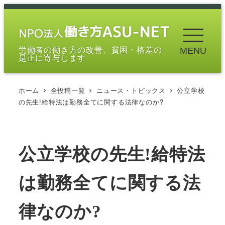
メ
イ
ン
労働者の働き方の改善、貧困・格差の
MENU
コ
是正に寄与します
ン
テ
ホーム
全投稿一覧
ニュース・トピックス
公立学校
ン
の先生!給特法は勤務全てに関する法律なのか?
ツ
へ
移
公立学校の先生!給特法
動
は勤務全てに関する法
律なのか?