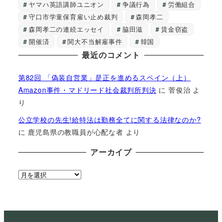
ヤマハ英語講師ユニオン
争議行為
労働組合
守口市学童保育雇い止め裁判
森岡孝二
森岡孝二の連続エッセイ
脇田滋
賃金窃盗
開催済
関大不当解雇事件
韓国
最近のコメント
第82回 「偽装自営業」是正を進めるスペイン（上）
Amazon事件・マドリード社会裁判所判決
に
菅俊治
よ
り
公立学校の先生!給特法は勤務全てに関する法律なのか?
に
鹿児島県の教職員が心配な者
より
アーカイブ
ア
ー
カ
イ