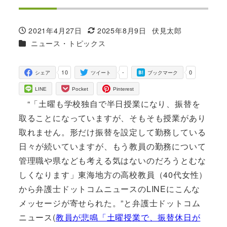
2021年4月27日
2025年8月9日
伏見太郎
投稿日
更新日
著
カテゴリー
ニュース・トピックス
者
10
-
0
シェア
ツイート
ブックマーク
LINE
Pocket
Pinterest
“「土曜も学校独自で半日授業になり、振替を
取ることになっていますが、そもそも授業があり
取れません。形だけ振替を設定して勤務している
日々が続いていますが、もう教員の勤務について
管理職や県なども考える気はないのだろうとむな
しくなります」東海地方の高校教員（40代女性）
から弁護士ドットコムニュースのLINEにこんな
メッセージが寄せられた。”と弁護士ドットコム
ニュース(
教員が悲鳴「土曜授業で、振替休日が