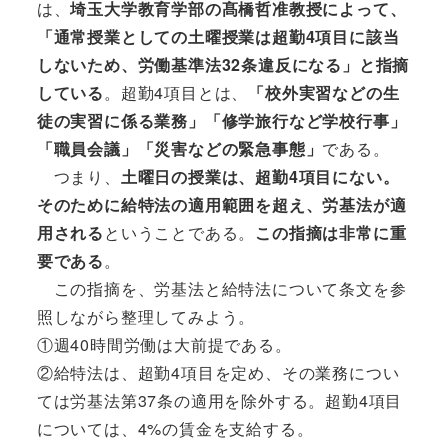
は、
埼玉大学教育学部の髙橋哲准教授によって、
「通常授業としての土曜授業は超勤4項目に該当
しないため、労働基準法32条違反になる」と指摘
している
。超勤4項目とは、
「校外実習などの生
徒の実習に係る業務」「修学旅行など学校行事」
「職員会議」「災害などの緊急事態」
である。
つまり、
土曜日の授業は、超勤4項目にない。
そのために給特法の適用範囲を超え、労基法が適
用される
ということである。
この指摘は非常に重
要である
。
この指摘を、労基法と給特法について条文を参
照しながら整理してみよう。
①週40時間労働は大前提である。
②給特法は、超勤4項目を定め、その業務につい
ては労基法第37条の適用を除外する。超勤4項目
については、4%の賃金を支給する。