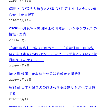
2026年7月16日
保護中: NPO法人働き方ASU-NET 第１４回総会のお知
らせ [会員限定]
2026年6月16日
2026年6月以降～労働関連の研究会・シンポジウム等の
情報・案内
2026年6月2日
【開催報告】 第３３回つどい 「公益通報（内部告
発）者は本当に守られているか？ ～問題だらけの公益
通報制度を考える～」
2026年4月5日
第95回 韓国・参与連帯の公益通報者支援活動
2026年3月23日
第94回 日本と韓国の公益通報者保護制度を調べて比較
する
2026年3月19日
2026年3月以降～労働関連の研究会・シンポジウム等の