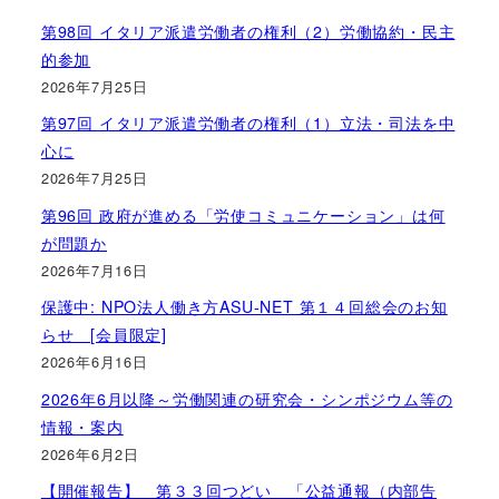
第98回 イタリア派遣労働者の権利（2）労働協約・民主
的参加
2026年7月25日
第97回 イタリア派遣労働者の権利（1）立法・司法を中
心に
2026年7月25日
第96回 政府が進める「労使コミュニケーション」は何
が問題か
2026年7月16日
保護中: NPO法人働き方ASU-NET 第１４回総会のお知
らせ [会員限定]
2026年6月16日
2026年6月以降～労働関連の研究会・シンポジウム等の
情報・案内
2026年6月2日
【開催報告】 第３３回つどい 「公益通報（内部告