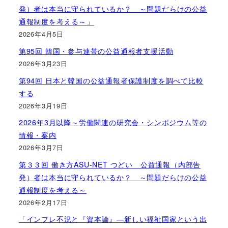
発）者は本当に守られているか？ ～問題だらけの公益
通報制度を考える～」
2026年4月5日
第95回 韓国・参与連帯の公益通報者支援活動
2026年3月23日
第94回 日本と韓国の公益通報者保護制度を調べて比較
する
2026年3月19日
2026年3月以降～労働関連の研究会・シンポジウム等の
情報・案内
2026年3月7日
第３３回 働き方ASU-NET つどい 公益通報（内部告
発）者は本当に守られているか？ ～問題だらけの公益
通報制度を考える～
2026年2月17日
「インフレ不況と『資本論』―新しい福祉国家という出