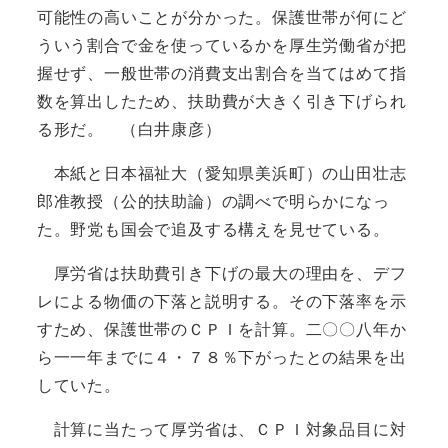
可能性の高いことが分かった。保護世帯が何にど
ういう割合で金を使っているかを厚生労働省が把
握せず、一般世帯の消費支出割合を当てはめて指
数を算出したため、扶助費が大きく引き下げられ
る形だ。 （白井康彦）
本紙と日本福祉大（愛知県美浜町）の山田壮志
郎准教授（公的扶助論）の調べで明らかになっ
た。野党も国会で追及する構えを見せている。
厚労省は扶助費引き下げの最大の理由を、デフ
レによる物価の下落と説明する。その下落率を示
すため、保護世帯のＣＰＩを計算。二〇〇八年か
ら一一年までに４・７８％下がったとの結果を出
していた。
計算に当たって厚労省は、ＣＰＩ対象品目に対