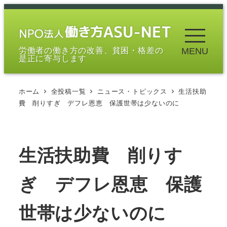
メ
イ
ン
労働者の働き方の改善、貧困・格差の
MENU
コ
是正に寄与します
ン
テ
ホーム
全投稿一覧
ニュース・トピックス
生活扶助
ン
費 削りすぎ デフレ恩恵 保護世帯は少ないのに
ツ
へ
移
生活扶助費 削りす
動
ぎ デフレ恩恵 保護
世帯は少ないのに