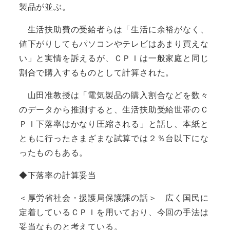
製品が並ぶ。
生活扶助費の受給者らは「生活に余裕がなく、
値下がりしてもパソコンやテレビはあまり買えな
い」と実情を訴えるが、ＣＰＩは一般家庭と同じ
割合で購入するものとして計算された。
山田准教授は「電気製品の購入割合などを数々
のデータから推測すると、生活扶助受給世帯のＣ
ＰＩ下落率はかなり圧縮される」と話し、本紙と
ともに行ったさまざまな試算では２％台以下にな
ったものもある。
◆下落率の計算妥当
＜厚労省社会・援護局保護課の話＞ 広く国民に
定着しているＣＰＩを用いており、今回の手法は
妥当なものと考えている。