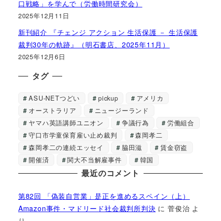
口戦略」を学んで（労働時間研究会）
2025年12月11日
新刊紹介 『チェンジ アクション 生活保護 － 生活保護
裁判30年の軌跡』（明石書店、2025年11月）
2025年12月6日
タグ
ASU-NETつどい
pickup
アメリカ
オーストラリア
ニュージーランド
ヤマハ英語講師ユニオン
争議行為
労働組合
守口市学童保育雇い止め裁判
森岡孝二
森岡孝二の連続エッセイ
脇田滋
賃金窃盗
開催済
関大不当解雇事件
韓国
最近のコメント
第82回 「偽装自営業」是正を進めるスペイン（上）
Amazon事件・マドリード社会裁判所判決
に
菅俊治
よ
り