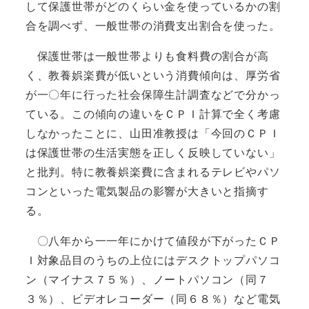
して保護世帯がどのくらい金を使っているかの割
合を調べず、一般世帯の消費支出割合を使った。
保護世帯は一般世帯よりも食料費の割合が高
く、教養娯楽費が低いという消費傾向は、厚労省
が一〇年に行った社会保障生計調査などで分かっ
ている。この傾向の違いをＣＰＩ計算で全く考慮
しなかったことに、山田准教授は「今回のＣＰＩ
は保護世帯の生活実態を正しく反映していない」
と批判。特に教養娯楽費に含まれるテレビやパソ
コンといった電気製品の影響が大きいと指摘す
る。
〇八年から一一年にかけて値段が下がったＣＰ
Ｉ対象品目のうちの上位にはデスクトップパソコ
ン（マイナス７５％）、ノートパソコン（同７
３％）、ビデオレコーダー（同６８％）など電気