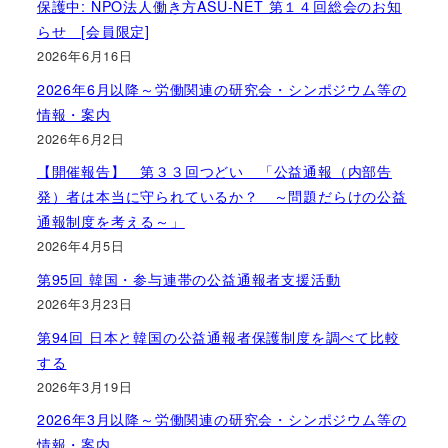
保護中: NPO法人働き方ASU-NET 第１４回総会のお知
らせ [会員限定]
2026年6月16日
2026年6月以降～労働関連の研究会・シンポジウム等の
情報・案内
2026年6月2日
【開催報告】 第３３回つどい 「公益通報（内部告
発）者は本当に守られているか？ ～問題だらけの公益
通報制度を考える～」
2026年4月5日
第95回 韓国・参与連帯の公益通報者支援活動
2026年3月23日
第94回 日本と韓国の公益通報者保護制度を調べて比較
する
2026年3月19日
2026年3月以降～労働関連の研究会・シンポジウム等の
情報・案内