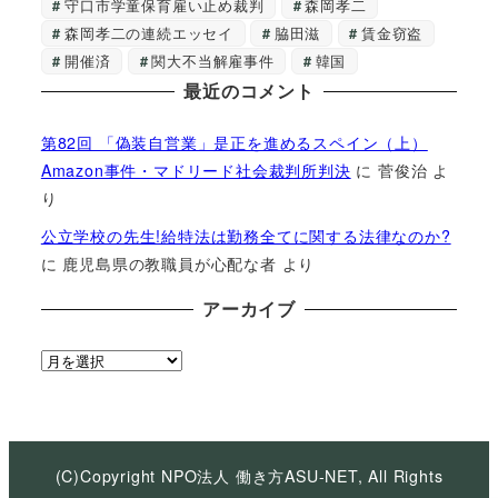
守口市学童保育雇い止め裁判
森岡孝二
森岡孝二の連続エッセイ
脇田滋
賃金窃盗
開催済
関大不当解雇事件
韓国
最近のコメント
第82回 「偽装自営業」是正を進めるスペイン（上）
Amazon事件・マドリード社会裁判所判決
に
菅俊治
よ
り
公立学校の先生!給特法は勤務全てに関する法律なのか?
に
鹿児島県の教職員が心配な者
より
アーカイブ
ア
ー
カ
イ
ブ
(C)Copyright NPO法人 働き方ASU-NET, All Rights