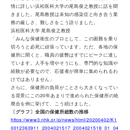
情に詳しい浜松医科大学の尾島俊之教授に話を聞
きました。尾島教授は未知の感染症と向き合う業
務の厳しさ、難しさをこう語りました。
浜松医科大学 尾島俊之教授
「みんな保健衛生のプロとして、この困難を乗り
切ろうと必死に頑張っています。ただ、各地の保
健所に聞くと、職員の疲弊はすでにピークに達し
ています。人手を増やそうにも、専門的な知識や
経験が必要なので、応援者が簡単に集められるわ
けではありません」
さらに、保健所の負荷がことさら大きくなってい
る背景にこの20年あまりで進められた保健所の統
廃合を例に挙げて、こう続けました。
〔グラフ〕全国の保健所総数の推移
https://www3.nhk.or.jp/news/html/20200402/K1
0012363911_2004021517_2004021518_01_04