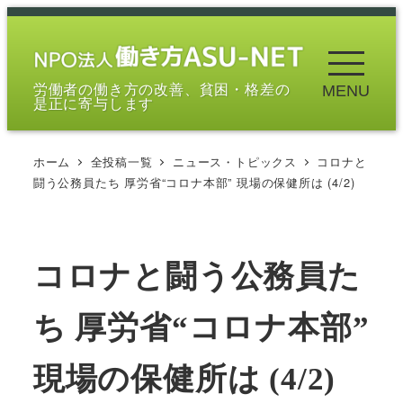
メ
イ
ン
労働者の働き方の改善、貧困・格差の
MENU
コ
是正に寄与します
ン
テ
ホーム
全投稿一覧
ニュース・トピックス
コロナと
ン
闘う公務員たち 厚労省“コロナ本部” 現場の保健所は (4/2)
ツ
へ
移
コロナと闘う公務員た
動
ち 厚労省“コロナ本部”
現場の保健所は (4/2)