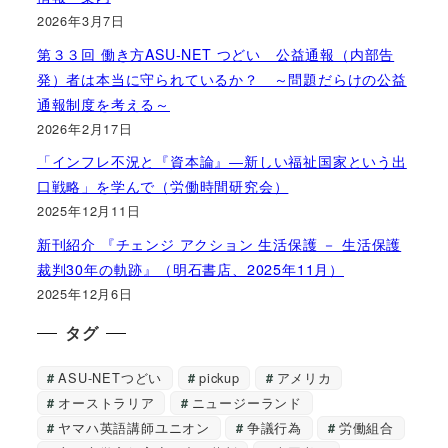
2026年3月7日
第３３回 働き方ASU-NET つどい 公益通報（内部告
発）者は本当に守られているか？ ～問題だらけの公益
通報制度を考える～
2026年2月17日
「インフレ不況と『資本論』―新しい福祉国家という出
口戦略」を学んで（労働時間研究会）
2025年12月11日
新刊紹介 『チェンジ アクション 生活保護 － 生活保護
裁判30年の軌跡』（明石書店、2025年11月）
2025年12月6日
タグ
ASU-NETつどい
pickup
アメリカ
オーストラリア
ニュージーランド
ヤマハ英語講師ユニオン
争議行為
労働組合