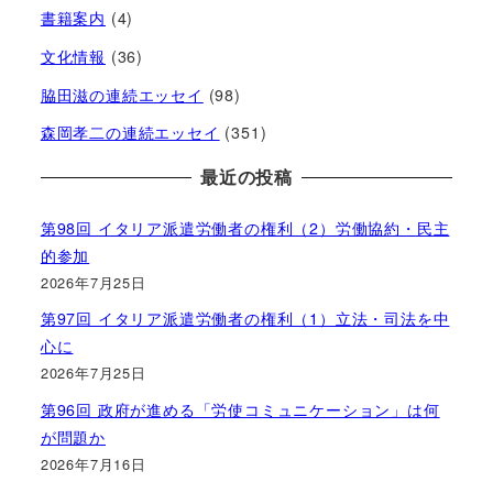
書籍案内
(4)
文化情報
(36)
脇田滋の連続エッセイ
(98)
森岡孝二の連続エッセイ
(351)
最近の投稿
第98回 イタリア派遣労働者の権利（2）労働協約・民主
的参加
2026年7月25日
第97回 イタリア派遣労働者の権利（1）立法・司法を中
心に
2026年7月25日
第96回 政府が進める「労使コミュニケーション」は何
が問題か
2026年7月16日