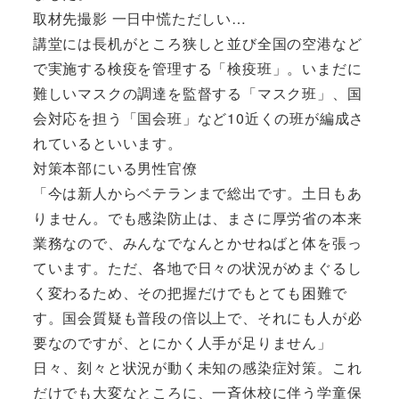
取材先撮影 一日中慌ただしい…
講堂には長机がところ狭しと並び全国の空港など
で実施する検疫を管理する「検疫班」。いまだに
難しいマスクの調達を監督する「マスク班」、国
会対応を担う「国会班」など10近くの班が編成さ
れているといいます。
対策本部にいる男性官僚
「今は新人からベテランまで総出です。土日もあ
りません。でも感染防止は、まさに厚労省の本来
業務なので、みんなでなんとかせねばと体を張っ
ています。ただ、各地で日々の状況がめまぐるし
く変わるため、その把握だけでもとても困難で
す。国会質疑も普段の倍以上で、それにも人が必
要なのですが、とにかく人手が足りません」
日々、刻々と状況が動く未知の感染症対策。これ
だけでも大変なところに、一斉休校に伴う学童保