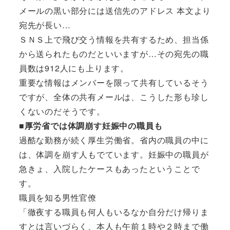
メールの黒い部分には送信先のアドレス 本文より
宛先が長い…
ＳＮＳ上で飛び交う情報を共有するため、担当係
から送られたものだといいますが…その宛先の職
員数は912人にも上ります。
重要な情報はメンバーを限って共有しているそう
ですが、全体の共有メールは、こうした形も珍し
くないのだそうです。
■厚労省では体調崩す妊娠中の職員も
過酷な勤務が続く厚生労働省。省内の職員の中に
は、体調を崩す人もでています。妊娠中の職員が
急きょ、入院したケースもあったということで
す。
職員を知る男性官僚
「徹夜する職員も何人もいるなか自分だけ帰りま
すとは言いづらく、本人も午前１時や２時まで働