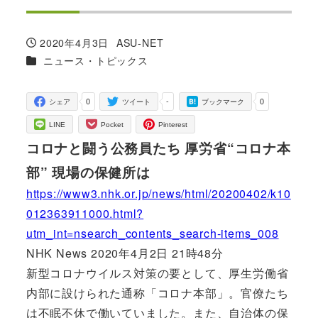
2020年4月3日
ASU-NET
投稿日
著
カテゴリー
ニュース・トピックス
者
0
-
0
シェア
ツイート
ブックマーク
LINE
Pocket
Pinterest
コロナと闘う公務員たち 厚労省“コロナ本
部” 現場の保健所は
https://www3.nhk.or.jp/news/html/20200402/k10
012363911000.html?
utm_int=nsearch_contents_search-items_008
NHK News 2020年4月2日 21時48分
新型コロナウイルス対策の要として、厚生労働省
内部に設けられた通称「コロナ本部」。官僚たち
は不眠不休で働いていました。また、自治体の保