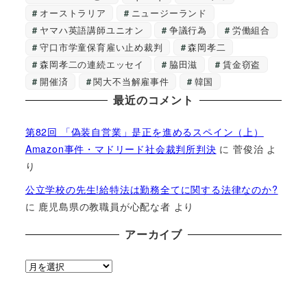
オーストラリア
ニュージーランド
ヤマハ英語講師ユニオン
争議行為
労働組合
守口市学童保育雇い止め裁判
森岡孝二
森岡孝二の連続エッセイ
脇田滋
賃金窃盗
開催済
関大不当解雇事件
韓国
最近のコメント
第82回 「偽装自営業」是正を進めるスペイン（上）
Amazon事件・マドリード社会裁判所判決
に
菅俊治
よ
り
公立学校の先生!給特法は勤務全てに関する法律なのか?
に
鹿児島県の教職員が心配な者
より
アーカイブ
ア
ー
カ