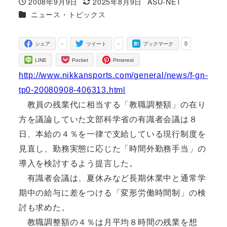
2008年9月9日
2025年8月9日
ASU-NET
投稿日
更新日
著
カテゴリー
ニュース・トピックス
者
-
-
0
シェア
ツイート
ブックマーク
LINE
Pocket
Pinterest
http://www.nikkansports.com/general/news/f-gn-
tp0-20080908-406313.html
教員の残業代に相当する「教職調整額」の在り
方を議論していた文部科学省の有識者会議は８
日、本給の４％を一律で支給している現行制度を
見直し、勤務実態に応じた「時間外勤務手当」の
導入を検討するよう提言した。
有識者会議は、夏休みなど長期休業中と通常学
期中の給与に差をつける「変形労働時間制」の検
討も求めた。
教職調整額の４％は月平均８時間の残業を想