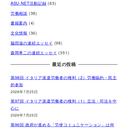
ASU-NET活動記録
(63)
労働相談
(38)
書籍案内
(4)
文化情報
(36)
脇田滋の連続エッセイ
(98)
森岡孝二の連続エッセイ
(351)
最近の投稿
第98回 イタリア派遣労働者の権利（2）労働協約・民主
的参加
2026年7月25日
第97回 イタリア派遣労働者の権利（1）立法・司法を中
心に
2026年7月25日
第96回 政府が進める「労使コミュニケーション」は何