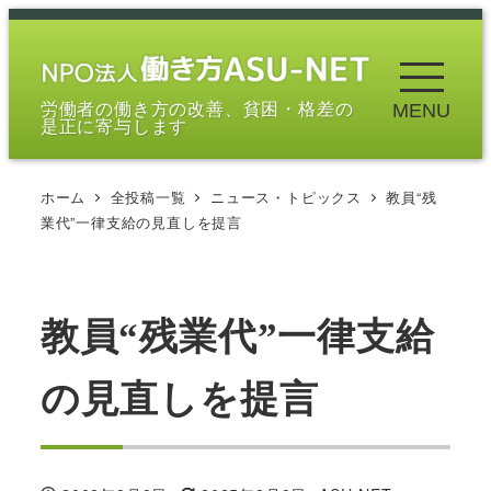
メ
イ
ン
労働者の働き方の改善、貧困・格差の
MENU
コ
是正に寄与します
ン
テ
ホーム
全投稿一覧
ニュース・トピックス
教員“残
ン
業代”一律支給の見直しを提言
ツ
へ
移
教員“残業代”一律支給
動
の見直しを提言