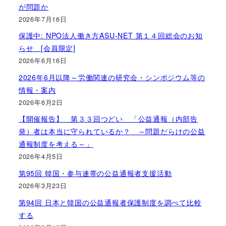
が問題か
2026年7月16日
保護中: NPO法人働き方ASU-NET 第１４回総会のお知
らせ [会員限定]
2026年6月16日
2026年6月以降～労働関連の研究会・シンポジウム等の
情報・案内
2026年6月2日
【開催報告】 第３３回つどい 「公益通報（内部告
発）者は本当に守られているか？ ～問題だらけの公益
通報制度を考える～」
2026年4月5日
第95回 韓国・参与連帯の公益通報者支援活動
2026年3月23日
第94回 日本と韓国の公益通報者保護制度を調べて比較
する