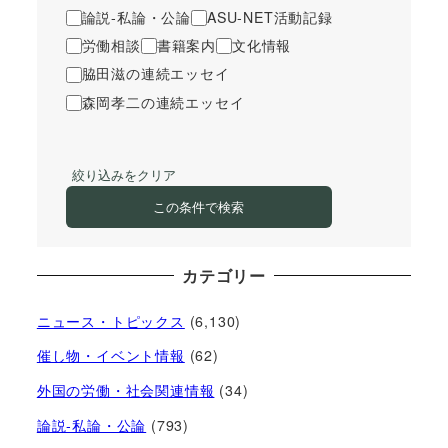
論説-私論・公論
ASU-NET活動記録
労働相談
書籍案内
文化情報
脇田滋の連続エッセイ
森岡孝二の連続エッセイ
絞り込みをクリア
この条件で検索
カテゴリー
ニュース・トピックス
(6,130)
催し物・イベント情報
(62)
外国の労働・社会関連情報
(34)
論説-私論・公論
(793)