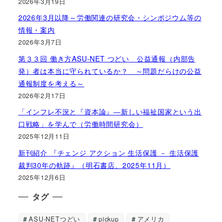
2026年3月19日
2026年3月以降～労働関連の研究会・シンポジウム等の
情報・案内
2026年3月7日
第３３回 働き方ASU-NET つどい 公益通報（内部告
発）者は本当に守られているか？ ～問題だらけの公益
通報制度を考える～
2026年2月17日
「インフレ不況と『資本論』―新しい福祉国家という出
口戦略」を学んで（労働時間研究会）
2025年12月11日
新刊紹介 『チェンジ アクション 生活保護 － 生活保護
裁判30年の軌跡』（明石書店、2025年11月）
2025年12月6日
タグ
ASU-NETつどい
pickup
アメリカ