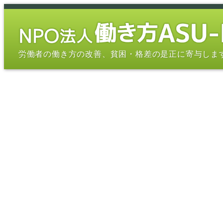
メ
イ
ン
コ
労働者の働き方の改善、貧困・格差の是正に寄与しま
ン
テ
ン
ツ
へ
移
動