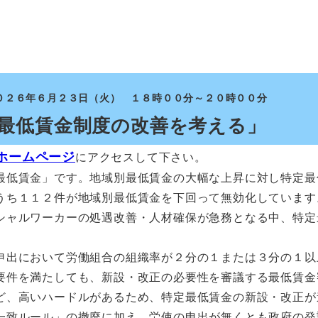
０２６年６月２３日（火） １８時００分～２０時００分
最低賃金制度の改善を考える」
ホームページ
にアクセスして下さい。
最低賃金」です。地域別最低賃金の大幅な上昇に対し特定最
うち１１２件が地域別最低賃金を下回って無効化しています
シャルワーカーの処遇改善・人材確保が急務となる中、特定
申出において労働組合の組織率が２分の１または３分の１以
要件を満たしても、新設・改正の必要性を審議する最低賃金
ど、高いハードルがあるため、特定最低賃金の新設・改正が
一致ルール」の撤廃に加え、労使の申出が無くとも政府の発