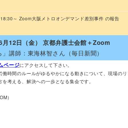
）18:30～ Zoom大阪メトロオンデマンド差別事件 の報告
年6月12日（金） 京都弁護士会館＋Zoom
ら」講師：東海林智さん（毎日新聞）
ムページ
にアクセスして下さい。
労働時間のルールがゆるやかになる動きについて、現場のリ
方を考える、解決への一歩となる集会です。
OM）