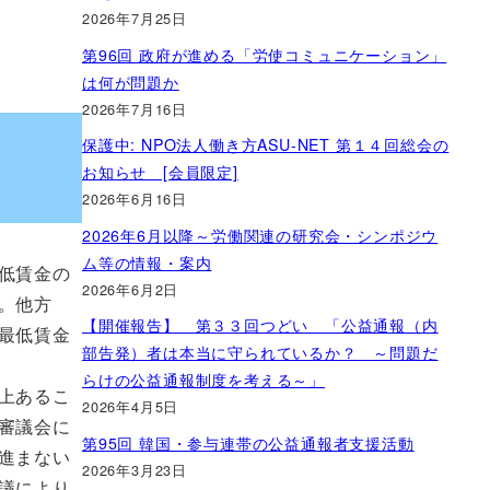
2026年7月25日
第96回 政府が進める「労使コミュニケーション」
は何が問題か
2026年7月16日
保護中: NPO法人働き方ASU-NET 第１４回総会の
お知らせ [会員限定]
2026年6月16日
2026年6月以降～労働関連の研究会・シンポジウ
ム等の情報・案内
低賃金の
2026年6月2日
。他方
【開催報告】 第３３回つどい 「公益通報（内
最低賃金
部告発）者は本当に守られているか？ ～問題だ
らけの公益通報制度を考える～」
上あるこ
2026年4月5日
審議会に
第95回 韓国・参与連帯の公益通報者支援活動
進まない
2026年3月23日
議により