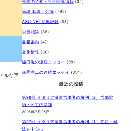
外国の労働・社会関連情報
(34)
論説-私論・公論
(793)
ASU-NET活動記録
(63)
労働相談
(38)
書籍案内
(4)
文化情報
(36)
脇田滋の連続エッセイ
(98)
森岡孝二の連続エッセイ
(351)
アルな実
最近の投稿
第98回 イタリア派遣労働者の権利（2）労働協
約・民主的参加
2026年7月25日
第97回 イタリア派遣労働者の権利（1）立法・司
法を中心に