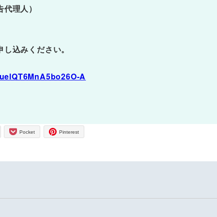
告代理人）
申し込みください。
WVuelQT6MnA5bo26O-A
Pocket
Pinterest