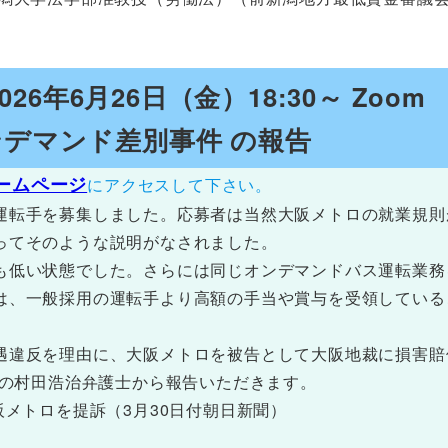
26年6月26日（金）18:30～ Zoom
デマンド差別事件 の報告
ームページ
にアクセスして下さい。
運転手を募集しました。応募者は当然大阪メトロの就業規則
ってそのような説明がなされました。
も低い状態でした。さらには同じオンデマンドバス運転業務
は、一般採用の運転手より高額の手当や賞与を受領している
遇違反を理由に、大阪メトロを被告として大阪地裁に損害賠
人の村田浩治弁護士から報告いただきます。
阪メトロを提訴（3月30日付朝日新聞）