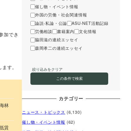
催し物・イベント情報
外国の労働・社会関連情報
論説-私論・公論
ASU-NET活動記録
労働相談
書籍案内
文化情報
参加でき
脇田滋の連続エッセイ
森岡孝二の連続エッセイ
します。
絞り込みをクリア
この条件で検索
カテゴリー
東海林
ニュース・トピックス
(6,130)
催し物・イベント情報
(62)
低賃