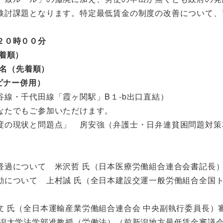
検討課題となります。特定最低賃金の制度の改善について、
２０時００分
着順）
０名（先着順）
ビナー併用）
線・千代田線「霞ヶ関駅」B１-b出口直結）
たでもご参加いただけます。
の現状と問題点」 房安強（弁護士・日弁連貧困問題対策
た
経過について 米沢哲 氏（日本医療労働組合連合会書記長
動について 上村誠 氏（全日本建設交運一般労働組合全国
 氏（全日本運輸産業労働組合連合会 中央副執行委員長）
新潟大学法学部准教授（労働法）（前新潟地方最低賃金審議