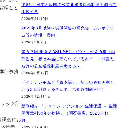
第94回 日本と韓国の公益通報者保護制度を調べて
皆様とと
比較する
2026年3月19日
2026年3月以降～労働関連の研究会・シンポジウ
ム等の情報・案内
2026年3月7日
第３３回 働き方ASU-NET つどい 公益通報（内
部告発）者は本当に守られているか？ ～問題だ
らけの公益通報制度を考える～
本部事務
2026年2月17日
「インフレ不況と『資本論』―新しい福祉国家と
いう出口戦略」を学んで（労働時間研究会）
）
2025年12月11日
トラック部
新刊紹介 『チェンジ アクション 生活保護 － 生活
保護裁判30年の軌跡』（明石書店、2025年11
審議会にお
月）
会公益委
2025年12月6日