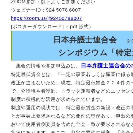
ZOOM参加：以下よりご参加ください
ウェビナーID：924 5078 6007
https://zoom.us/j/92450786007
[ポスターダウンロード]（.pdf 形式）
日本弁護士連合会
２
シンポジウム「特定
日本弁護士連合会の
集会の情報や参加申込みは、
特定最低賃金とは、「一定の事業若しくは職業に係る
改正が進まないため、現在、特定最低賃金２２４件の
で、介護職や看護師、トラック運転者などのエッセン
制度の積極的な活用が求められています。
制度や運用の現状では、特定最低賃金の新設・改正の
とが事実上要求されるなどの要件の壁があり、申出の
おいて使用者側委員を含めた全会一致が要求されるな
状況にあります。そこで、申出の要件の緩和、「全会