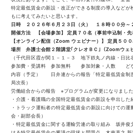
特定最低賃金の新設・改正ができる制度の導入などが
もに考えてみたいと思います。
日時 ２０２６年６月２３日（火） １８時００分～
開催方法 【会場参加】 定員７０名（事前申込制・先
【オンライン配信（Zoom ウェビナー）】 定員５０
場所 弁護士会館２階講堂｢クレオＢＣ｣（Zoomウェ
（千代田区霞が関１－１－３ 地下鉄丸ノ内線・日比谷
参加費・受講料 参加無料 参加対象・人数 どな
内容（予定） 日弁連からの報告「特定最低賃金制度
局次長）
労働組合からの報告 ※プログラムが変更になりまし
・介護・看護職の全国特定最低賃金の新設を申出した
・トラック運転者の特定最低賃金の新設に向けての運
会・副部会長）
・特定最低賃金に関する運輸労連の取り組み 坂井俊文
ける特定最低賃金の審議の現状と問題点 木南直之 