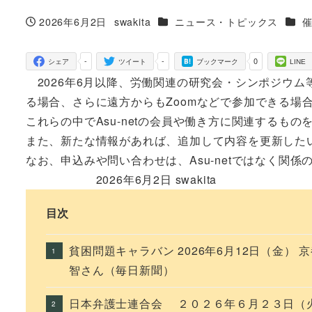
カテゴリー
カテ
2026年6月2日
swakita
ニュース・トピックス
投稿日
著
者
-
-
0
シェア
ツイート
ブックマーク
LINE
2026年6月以降、労働関連の研究会・シンポジウ
る場合、さらに遠方からもZoomなどで参加できる場
これらの中でAsu-netの会員や働き方に関連するも
また、新たな情報があれば、追加して内容を更新した
なお、申込みや問い合わせは、Asu-netではなく
2026年6月2日 swakita
目次
貧困問題キャラバン 2026年6月12日（金）
智さん（毎日新聞）
日本弁護士連合会 ２０２６年６月２３日（