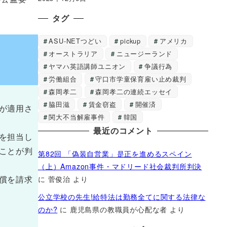
タグ
ASU-NETつどい
pickup
アメリカ
オーストラリア
ニュージーランド
ヤマハ英語講師ユニオン
争議行為
労働組合
守口市学童保育雇い止め裁判
森岡孝二
森岡孝二の連続エッセイ
脇田滋
賃金窃盗
開催済
が適用さ
関大不当解雇事件
韓国
最近のコメント
を担当し
ことが判
第82回 「偽装自営業」是正を進めるスペイン
（上）Amazon事件・マドリード社会裁判所判決
償を請求
に
菅俊治
より
公立学校の先生!給特法は勤務全てに関する法律な
のか?
に
鹿児島県の教職員が心配な者
より