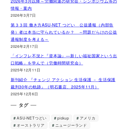
2026年3月以降～労働関連の研究会・シンポジウム等の
情報・案内
2026年3月7日
第３３回 働き方ASU-NET つどい 公益通報（内部告
発）者は本当に守られているか？ ～問題だらけの公益
通報制度を考える～
2026年2月17日
「インフレ不況と『資本論』―新しい福祉国家という出
口戦略」を学んで（労働時間研究会）
2025年12月11日
新刊紹介 『チェンジ アクション 生活保護 － 生活保護
裁判30年の軌跡』（明石書店、2025年11月）
2025年12月6日
タグ
ASU-NETつどい
pickup
アメリカ
オーストラリア
ニュージーランド