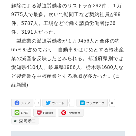
解除による派遣労働者のリストラが292件、１万
9775人で最多。次いで期間工など契約社員が89
件、5787人。工場などで働く請負労働者は36
件、3191人だった。
製造業の派遣労働者が１万9456人と全体の約
65％を占めており、自動車をはじめとする輸出産
業の減産を反映したとみられる。都道府県別では
愛知県4104人、岐阜県1986人、栃木県1680人な
ど製造業を中核産業とする地域が多かった。(日
経新聞)
0
-
0
シェア
ツイート
ブックマーク
LINE
Pocket
Pinterest
森岡孝二