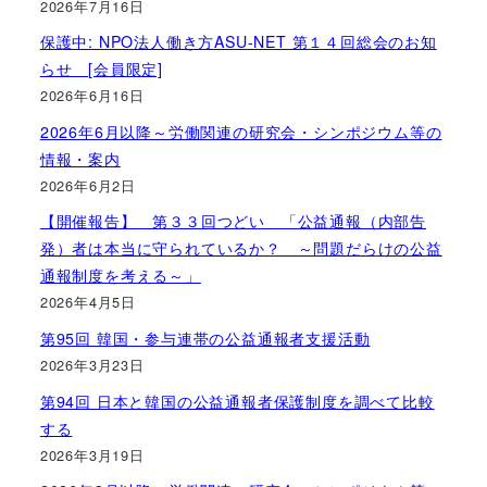
2026年7月16日
保護中: NPO法人働き方ASU-NET 第１４回総会のお知
らせ [会員限定]
2026年6月16日
2026年6月以降～労働関連の研究会・シンポジウム等の
情報・案内
2026年6月2日
【開催報告】 第３３回つどい 「公益通報（内部告
発）者は本当に守られているか？ ～問題だらけの公益
通報制度を考える～」
2026年4月5日
第95回 韓国・参与連帯の公益通報者支援活動
2026年3月23日
第94回 日本と韓国の公益通報者保護制度を調べて比較
する
2026年3月19日