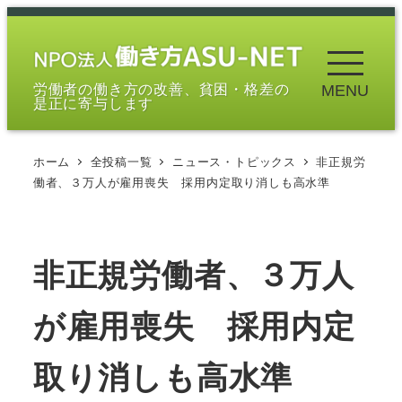
メ
イ
ン
労働者の働き方の改善、貧困・格差の
MENU
コ
是正に寄与します
ン
テ
ホーム
全投稿一覧
ニュース・トピックス
非正規労
ン
働者、３万人が雇用喪失 採用内定取り消しも高水準
ツ
へ
移
非正規労働者、３万人
動
が雇用喪失 採用内定
取り消しも高水準