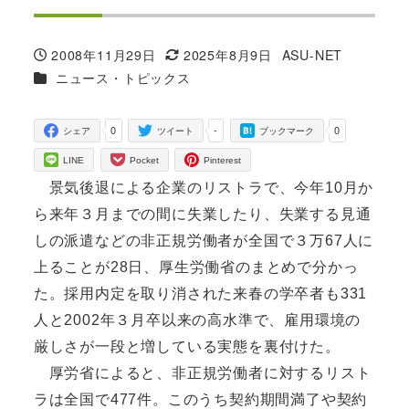
2008年11月29日
2025年8月9日
ASU-NET
投稿日
更新日
著
カテゴリー
ニュース・トピックス
者
0
-
0
シェア
ツイート
ブックマーク
LINE
Pocket
Pinterest
景気後退による企業のリストラで、今年10月か
ら来年３月までの間に失業したり、失業する見通
しの派遣などの非正規労働者が全国で３万67人に
上ることが28日、厚生労働省のまとめで分かっ
た。採用内定を取り消された来春の学卒者も331
人と2002年３月卒以来の高水準で、雇用環境の
厳しさが一段と増している実態を裏付けた。
厚労省によると、非正規労働者に対するリスト
ラは全国で477件。このうち契約期間満了や契約