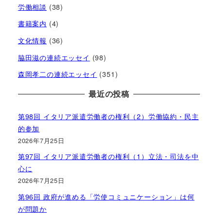
労働相談
(38)
書籍案内
(4)
文化情報
(36)
脇田滋の連続エッセイ
(98)
森岡孝二の連続エッセイ
(351)
最近の投稿
第98回 イタリア派遣労働者の権利（2）労働協約・民主
的参加
2026年7月25日
第97回 イタリア派遣労働者の権利（1）立法・司法を中
心に
2026年7月25日
第96回 政府が進める「労使コミュニケーション」は何
が問題か