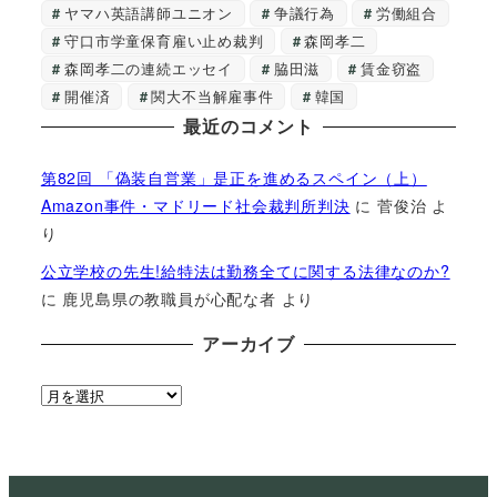
ヤマハ英語講師ユニオン
争議行為
労働組合
守口市学童保育雇い止め裁判
森岡孝二
森岡孝二の連続エッセイ
脇田滋
賃金窃盗
開催済
関大不当解雇事件
韓国
最近のコメント
第82回 「偽装自営業」是正を進めるスペイン（上）
Amazon事件・マドリード社会裁判所判決
に
菅俊治
よ
り
公立学校の先生!給特法は勤務全てに関する法律なのか?
に
鹿児島県の教職員が心配な者
より
アーカイブ
ア
ー
カ
イ