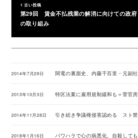
古い投稿
第29回 賃金不払残業の解消に向けての政府
の取り組み
関電の裏面史、内藤千百里・元副
2014年7月29日
投稿日
特区法案に雇用規制緩和も＝菅官
2013年10月3日
投稿日
引き続き争議権侵害認める スト
2014年11月28日
投稿日
パワハラで心の病悪化、自殺して
2018年1月16日