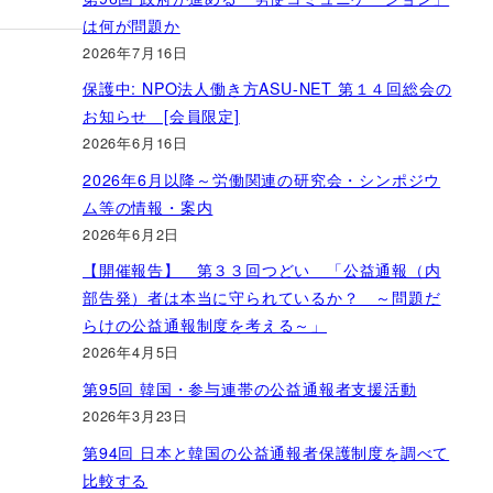
は何が問題か
2026年7月16日
保護中: NPO法人働き方ASU-NET 第１４回総会の
お知らせ [会員限定]
2026年6月16日
2026年6月以降～労働関連の研究会・シンポジウ
ム等の情報・案内
2026年6月2日
【開催報告】 第３３回つどい 「公益通報（内
部告発）者は本当に守られているか？ ～問題だ
らけの公益通報制度を考える～」
2026年4月5日
第95回 韓国・参与連帯の公益通報者支援活動
2026年3月23日
第94回 日本と韓国の公益通報者保護制度を調べて
比較する