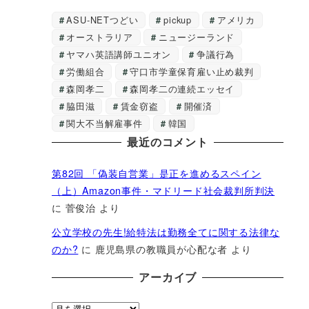
ASU-NETつどい
pickup
アメリカ
オーストラリア
ニュージーランド
ヤマハ英語講師ユニオン
争議行為
労働組合
守口市学童保育雇い止め裁判
森岡孝二
森岡孝二の連続エッセイ
脇田滋
賃金窃盗
開催済
関大不当解雇事件
韓国
最近のコメント
第82回 「偽装自営業」是正を進めるスペイン
（上）Amazon事件・マドリード社会裁判所判決
に
菅俊治
より
公立学校の先生!給特法は勤務全てに関する法律な
のか?
に
鹿児島県の教職員が心配な者
より
アーカイブ
ア