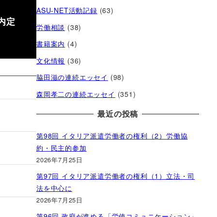
ASU-NET活動記録
(63)
内定
労働相談
(38)
書籍案内
(4)
文化情報
(36)
脇田滋の連続エッセイ
(98)
森岡孝二の連続エッセイ
(351)
最近の投稿
第98回 イタリア派遣労働者の権利（2）労働協
約・民主的参加
2026年7月25日
第97回 イタリア派遣労働者の権利（1）立法・司
法を中心に
2026年7月25日
第96回 政府が進める「労使コミュニケーション」