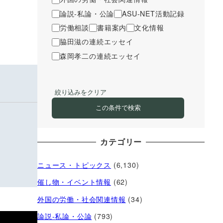
論説-私論・公論
ASU-NET活動記録
労働相談
書籍案内
文化情報
脇田滋の連続エッセイ
森岡孝二の連続エッセイ
絞り込みをクリア
この条件で検索
カテゴリー
ニュース・トピックス
(6,130)
催し物・イベント情報
(62)
外国の労働・社会関連情報
(34)
論説-私論・公論
(793)