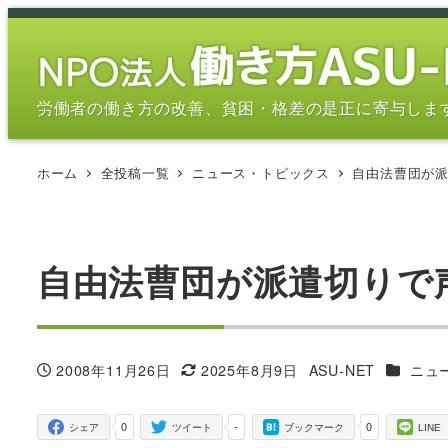
メ
イ
ン
コ
労働者の働き方の改善、貧困・格差の是正に寄与しま
ン
テ
ホーム
全投稿一覧
ニュース・トピックス
自由法曹団が
ン
ツ
へ
移
自由法曹団が派遣切りで
動
カテゴリ
2008年11月26日
2025年8月9日
ASU-NET
ニュ
投稿日
更新日
著
者
0
-
0
シェア
ツイート
ブックマーク
LINE