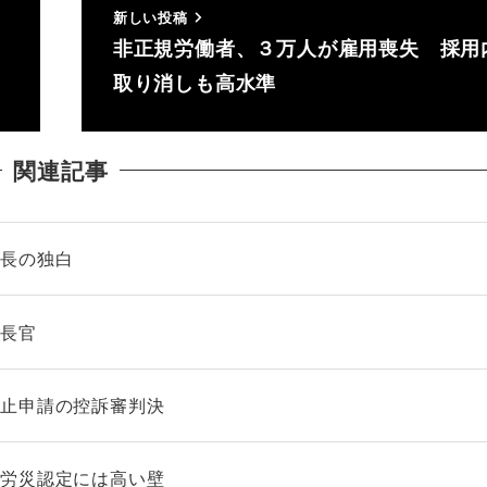
新しい投稿
非正規労働者、３万人が雇用喪失 採用
取り消しも高水準
関連記事
社長の独白
房長官
禁止申請の控訴審判決
も労災認定には高い壁