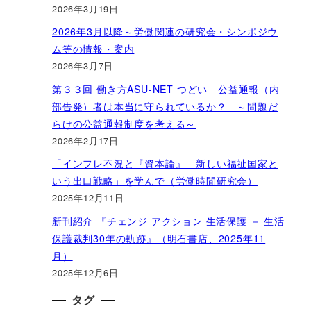
2026年3月19日
2026年3月以降～労働関連の研究会・シンポジウ
ム等の情報・案内
2026年3月7日
第３３回 働き方ASU-NET つどい 公益通報（内
部告発）者は本当に守られているか？ ～問題だ
らけの公益通報制度を考える～
2026年2月17日
「インフレ不況と『資本論』―新しい福祉国家と
いう出口戦略」を学んで（労働時間研究会）
2025年12月11日
新刊紹介 『チェンジ アクション 生活保護 － 生活
保護裁判30年の軌跡』（明石書店、2025年11
月）
2025年12月6日
タグ