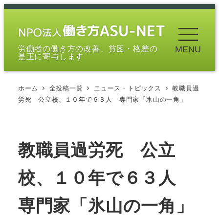
メ
イ
ン
労働者の働き方の改善、貧困・格差の
MENU
コ
是正に寄与します
ン
テ
ホーム
全投稿一覧
ニュース・トピックス
教職員過
ン
労死 公立校、１０年で６３人 専門家「氷山の一角」
ツ
へ
移
教職員過労死 公立
動
校、１０年で６３人
専門家「氷山の一角」