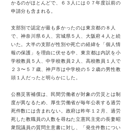
かるのがほとんどで、６３人には０７年度以前の
申請分も含まれる。
支部別で認定が最も多かったのは東京都の８人
で、神奈川県６人、宮城県５人、大阪府４人と続
いた。大半の支部が性別や死亡の経緯を「個人情
報の保護」を理由に伏せる中、東京都は内訳を小
学校教員５人、中学校教員２人、高校教員１人で
２３〜５７歳、神戸市は中学校の５２歳の男性教
頭１人だったと明らかにした。
公務災害補償は、民間労働者が対象の労災とは制
度が異なるため、厚生労働省が毎年公表する過労
死件数には含まれない。政府は昨年１２月、過労
死した教職員の人数を尋ねた立憲民主党の長妻昭
衆院議員の質問主意書に対し、「発生件数につい