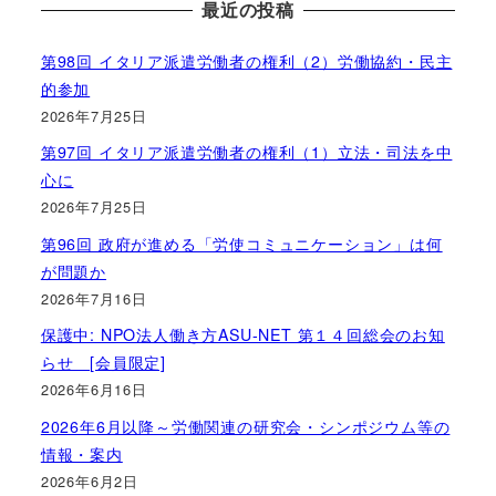
最近の投稿
第98回 イタリア派遣労働者の権利（2）労働協約・民主
的参加
2026年7月25日
第97回 イタリア派遣労働者の権利（1）立法・司法を中
心に
2026年7月25日
第96回 政府が進める「労使コミュニケーション」は何
が問題か
2026年7月16日
保護中: NPO法人働き方ASU-NET 第１４回総会のお知
らせ [会員限定]
2026年6月16日
2026年6月以降～労働関連の研究会・シンポジウム等の
情報・案内
2026年6月2日