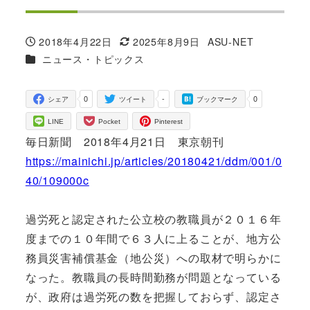
2018年4月22日
2025年8月9日
ASU-NET
投稿日
更新日
著
カテゴリー
ニュース・トピックス
者
0
-
0
シェア
ツイート
ブックマーク
LINE
Pocket
Pinterest
毎日新聞 2018年4月21日 東京朝刊
https://mainichi.jp/articles/20180421/ddm/001/0
40/109000c
過労死と認定された公立校の教職員が２０１６年
度までの１０年間で６３人に上ることが、地方公
務員災害補償基金（地公災）への取材で明らかに
なった。教職員の長時間勤務が問題となっている
が、政府は過労死の数を把握しておらず、認定さ