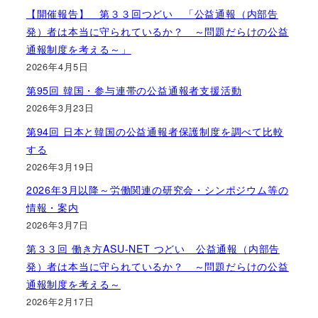
【開催報告】 第３３回つどい 「公益通報（内部告
発）者は本当に守られているか？ ～問題だらけの公益
通報制度を考える～」
2026年4月5日
第95回 韓国・参与連帯の公益通報者支援活動
2026年3月23日
第94回 日本と韓国の公益通報者保護制度を調べて比較
する
2026年3月19日
2026年3月以降～労働関連の研究会・シンポジウム等の
情報・案内
2026年3月7日
第３３回 働き方ASU-NET つどい 公益通報（内部告
発）者は本当に守られているか？ ～問題だらけの公益
通報制度を考える～
2026年2月17日