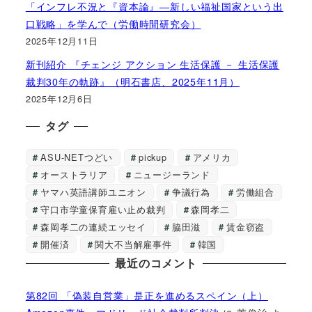
「インフレ不況と『資本論』―新しい福祉国家という出
口戦略」を学んで（労働時間研究会）
2025年12月11日
新刊紹介 『チェンジ アクション 生活保護 － 生活保護
裁判30年の軌跡』（明石書店、2025年11月）
2025年12月6日
タグ
ASU-NETつどい
pickup
アメリカ
オーストラリア
ニュージーランド
ヤマハ英語講師ユニオン
争議行為
労働組合
守口市学童保育雇い止め裁判
森岡孝二
森岡孝二の連続エッセイ
脇田滋
賃金窃盗
開催済
関大不当解雇事件
韓国
最近のコメント
第82回 「偽装自営業」是正を進めるスペイン（上）