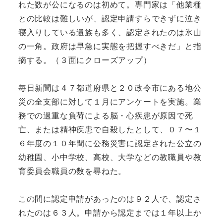
れた数が公になるのは初めて。専門家は「他業種
との比較は難しいが、認定申請すらできずに泣き
寝入りしている遺族も多く、認定されたのは氷山
の一角。政府は早急に実態を把握すべきだ」と指
摘する。（３面にクローズアップ）
毎日新聞は４７都道府県と２０政令市にある地公
災の全支部に対して１月にアンケートを実施。業
務での過重な負荷による脳・心疾患が原因で死
亡、または精神疾患で自殺したとして、０７〜１
６年度の１０年間に公務災害に認定された公立の
幼稚園、小中学校、高校、大学などの教職員や教
育委員会職員の数を尋ねた。
この間に認定申請があったのは９２人で、認定さ
れたのは６３人。申請から認定までは１年以上か