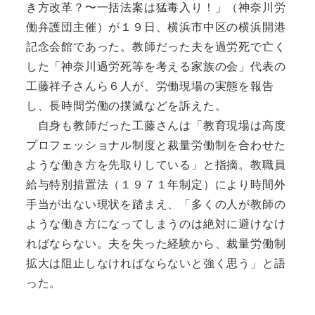
き方改革？〜一括法案は猛毒入り！」（神奈川労
働弁護団主催）が１９日、横浜市中区の横浜開港
記念会館であった。教師だった夫を過労死で亡く
した「神奈川過労死等を考える家族の会」代表の
工藤祥子さんら６人が、労働現場の実態を報告
し、長時間労働の撲滅などを訴えた。
自身も教師だった工藤さんは「教育現場は高度
プロフェッショナル制度と裁量労働制を合わせた
ような働き方を先取りしている」と指摘。教職員
給与特別措置法（１９７１年制定）により時間外
手当が出ない現状を踏まえ、「多くの人が教師の
ような働き方になってしまうのは絶対に避けなけ
ればならない。夫を失った経験から、裁量労働制
拡大は阻止しなければならないと強く思う」と語
った。