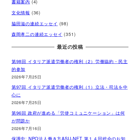
書籍案内
(4)
文化情報
(36)
脇田滋の連続エッセイ
(98)
森岡孝二の連続エッセイ
(351)
最近の投稿
第98回 イタリア派遣労働者の権利（2）労働協約・民主
的参加
2026年7月25日
第97回 イタリア派遣労働者の権利（1）立法・司法を中
心に
2026年7月25日
第96回 政府が進める「労使コミュニケーション」は何
が問題か
2026年7月16日
保護中: NPO法人働き方ASU-NET 第１４回総会のお知