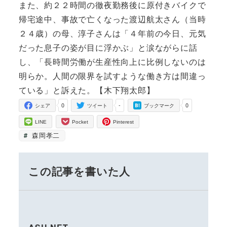
また、約２２時間の徹夜勤務後に原付きバイクで
帰宅途中、事故で亡くなった渡辺航太さん（当時
２４歳）の母、淳子さんは「４年前の今日、元気
だった息子の姿が目に浮かぶ」と涙ながらに話
し、「長時間労働が生産性向上に比例しないのは
明らか。人間の限界を試すような働き方は間違っ
ている」と訴えた。【木下翔太郎】
0
-
0
シェア
ツイート
ブックマーク
LINE
Pocket
Pinterest
森岡孝二
この記事を書いた人