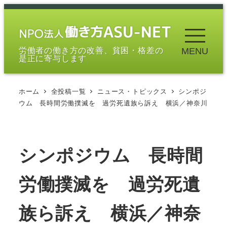
メ
イ
ン
労働者の働き方の改善、貧困・格差の
MENU
コ
是正に寄与します
ン
テ
ホーム
全投稿一覧
ニュース・トピックス
シンポジ
ン
ウム 長時間労働撲滅を 過労死遺族ら訴え 横浜／神奈川
ツ
へ
移
シンポジウム 長時間
動
労働撲滅を 過労死遺
族ら訴え 横浜／神奈