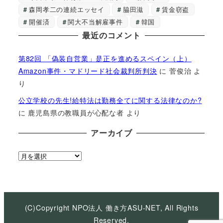
森岡孝二の連続エッセイ
脇田滋
賃金窃盗
開催済
関大不当解雇事件
韓国
最近のコメント
第82回 「偽装自営業」是正を進めるスペイン（上）
Amazon事件・マドリード社会裁判所判決
に
菅俊治
よ
り
公立学校の先生!給特法は勤務全てに関する法律なのか?
に
鹿児島県の教職員が心配な者
より
アーカイブ
ア
ー
カ
イ
ブ
(C)Copyright NPO法人 働き方ASU-NET, All Rights
Reserved.