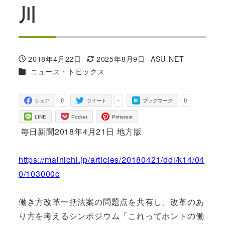
川
2018年4月22日
2025年8月9日
ASU-NET
投稿日
更新日
著
カテゴリー
ニュース・トピックス
者
0
-
0
シェア
ツイート
ブックマーク
LINE
Pocket
Pinterest
毎日新聞2018年4月21日 地方版
https://mainichi.jp/articles/20180421/ddl/k14/04
0/103000c
働き方改革一括法案の問題点を共有し、改革のあ
り方を考えるシンポジウム「これってホントの働