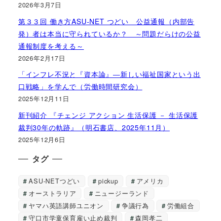
2026年3月7日
第３３回 働き方ASU-NET つどい 公益通報（内部告
発）者は本当に守られているか？ ～問題だらけの公益
通報制度を考える～
2026年2月17日
「インフレ不況と『資本論』―新しい福祉国家という出
口戦略」を学んで（労働時間研究会）
2025年12月11日
新刊紹介 『チェンジ アクション 生活保護 － 生活保護
裁判30年の軌跡』（明石書店、2025年11月）
2025年12月6日
タグ
ASU-NETつどい
pickup
アメリカ
オーストラリア
ニュージーランド
ヤマハ英語講師ユニオン
争議行為
労働組合
守口市学童保育雇い止め裁判
森岡孝二