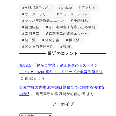
ASU-NETつどい
pickup
アメリカ
オーストラリア
ニュージーランド
ヤマハ英語講師ユニオン
争議行為
労働組合
守口市学童保育雇い止め裁判
森岡孝二
森岡孝二の連続エッセイ
脇田滋
賃金窃盗
開催済
関大不当解雇事件
韓国
最近のコメント
第82回 「偽装自営業」是正を進めるスペイン
（上）Amazon事件・マドリード社会裁判所判決
に
菅俊治
より
公立学校の先生!給特法は勤務全てに関する法律な
のか?
に
鹿児島県の教職員が心配な者
より
アーカイブ
ア