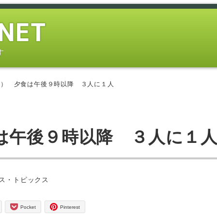
す
日） 夕食は午後９時以降 ３人に１人
は午後９時以降 ３人に１
ー
ス・トピックス
Pocket
Pinterest