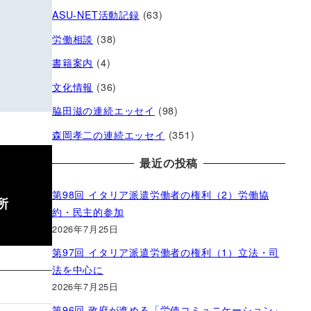
ASU-NET活動記録
(63)
労働相談
(38)
書籍案内
(4)
文化情報
(36)
脇田滋の連続エッセイ
(98)
森岡孝二の連続エッセイ
(351)
最近の投稿
第98回 イタリア派遣労働者の権利（2）労働協
所
約・民主的参加
2026年7月25日
第97回 イタリア派遣労働者の権利（1）立法・司
法を中心に
2026年7月25日
第96回 政府が進める「労使コミュニケーション」