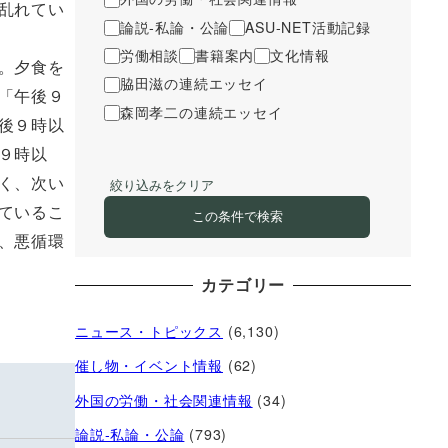
乱れてい
論説-私論・公論
ASU-NET活動記録
労働相談
書籍案内
文化情報
。夕食を
脇田滋の連続エッセイ
「午後９
森岡孝二の連続エッセイ
後９時以
９時以
く、次い
絞り込みをクリア
ているこ
この条件で検索
、悪循環
カテゴリー
ニュース・トピックス
(6,130)
催し物・イベント情報
(62)
外国の労働・社会関連情報
(34)
論説-私論・公論
(793)