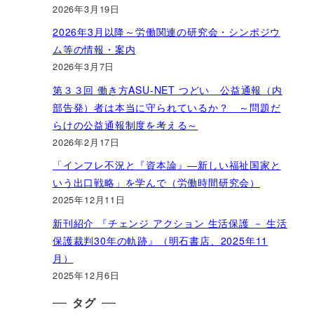
2026年3月19日
2026年3月以降～労働関連の研究会・シンポジウ
ム等の情報・案内
2026年3月7日
第３３回 働き方ASU-NET つどい 公益通報（内
部告発）者は本当に守られているか？ ～問題だ
らけの公益通報制度を考える～
2026年2月17日
「インフレ不況と『資本論』―新しい福祉国家と
いう出口戦略」を学んで（労働時間研究会）
2025年12月11日
新刊紹介 『チェンジ アクション 生活保護 － 生活
保護裁判30年の軌跡』（明石書店、2025年11
月）
2025年12月6日
タグ