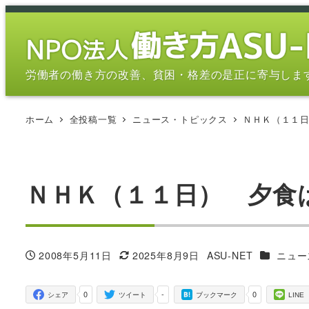
メ
イ
ン
コ
労働者の働き方の改善、貧困・格差の是正に寄与しま
ン
テ
ホーム
全投稿一覧
ニュース・トピックス
ＮＨＫ（１１
ン
ツ
へ
移
ＮＨＫ（１１日） 夕食
動
カテゴリ
2008年5月11日
2025年8月9日
ASU-NET
ニュー
投稿日
更新日
著
者
0
-
0
シェア
ツイート
ブックマーク
LINE