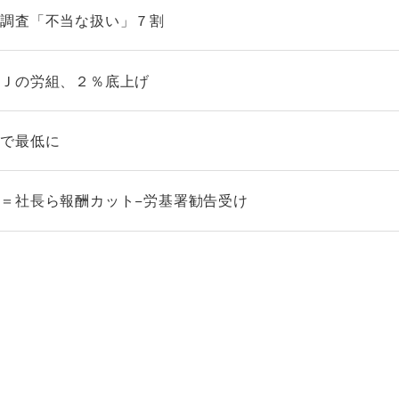
態調査「不当な扱い」７割
ＦＪの労組、２％底上げ
減で最低に
＝社長ら報酬カット−労基署勧告受け