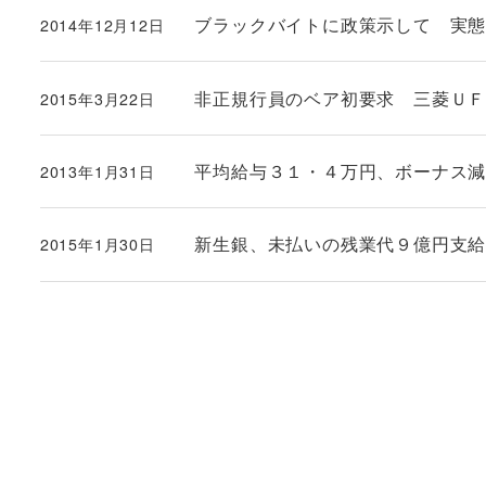
ブラックバイトに政策示して 実
2014年12月12日
投稿日
非正規行員のベア初要求 三菱Ｕ
2015年3月22日
投稿日
平均給与３１・４万円、ボーナス
2013年1月31日
投稿日
新生銀、未払いの残業代９億円支給
2015年1月30日
投稿日