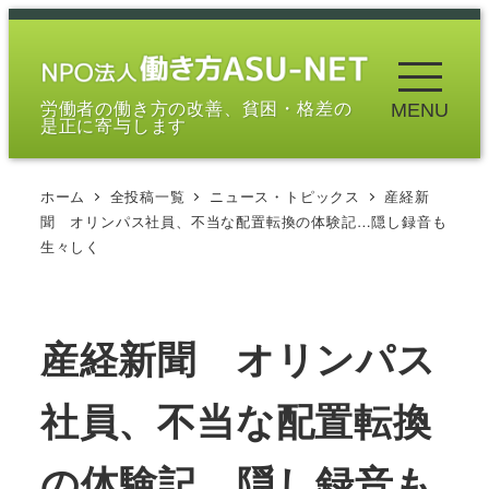
メ
イ
ン
労働者の働き方の改善、貧困・格差の
MENU
コ
是正に寄与します
ン
テ
ホーム
全投稿一覧
ニュース・トピックス
産経新
ン
聞 オリンパス社員、不当な配置転換の体験記…隠し録音も
ツ
生々しく
へ
移
動
産経新聞 オリンパス
社員、不当な配置転換
の体験記…隠し録音も