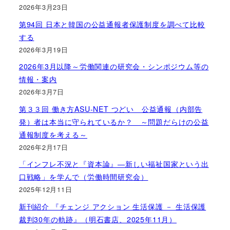
2026年3月23日
第94回 日本と韓国の公益通報者保護制度を調べて比較
する
2026年3月19日
2026年3月以降～労働関連の研究会・シンポジウム等の
情報・案内
2026年3月7日
第３３回 働き方ASU-NET つどい 公益通報（内部告
発）者は本当に守られているか？ ～問題だらけの公益
通報制度を考える～
2026年2月17日
「インフレ不況と『資本論』―新しい福祉国家という出
口戦略」を学んで（労働時間研究会）
2025年12月11日
新刊紹介 『チェンジ アクション 生活保護 － 生活保護
裁判30年の軌跡』（明石書店、2025年11月）