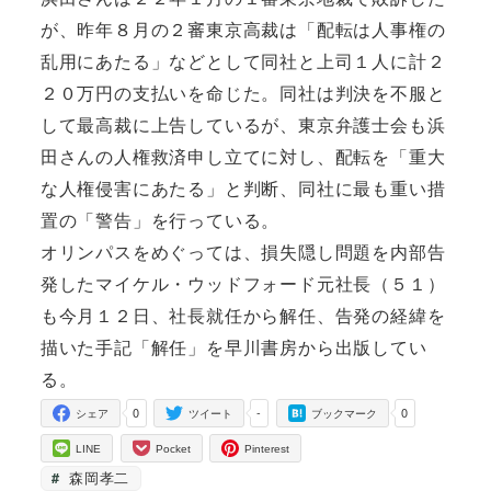
が、昨年８月の２審東京高裁は「配転は人事権の
乱用にあたる」などとして同社と上司１人に計２
２０万円の支払いを命じた。同社は判決を不服と
して最高裁に上告しているが、東京弁護士会も浜
田さんの人権救済申し立てに対し、配転を「重大
な人権侵害にあたる」と判断、同社に最も重い措
置の「警告」を行っている。
オリンパスをめぐっては、損失隠し問題を内部告
発したマイケル・ウッドフォード元社長（５１）
も今月１２日、社長就任から解任、告発の経緯を
描いた手記「解任」を早川書房から出版してい
る。
0
-
0
シェア
ツイート
ブックマーク
LINE
Pocket
Pinterest
森岡孝二