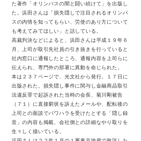
た著作「オリンパスの闇と闘い続けて」を出版し
た。浜田さんは「損失隠しで注目されるオリンパ
スの内情を知ってもらい、労使のあり方について
も考えてみてほしい」と話している。
高裁判決などによると、浜田さんは平成１９年６
月、上司が取引先社員の引き抜きを行っていると
社内窓口に通報したところ、通報内容を上司らに
伝えられ、専門外の部署に異動を命じられた。
本は２３７ページで、光文社から発行。１７日に
出版された。損失隠し事件に関与し金融商品取引
法違反罪で起訴された当時の会長、菊川剛被告
（７１）に直接窮状を訴えたメールや、配転後の
上司との面談でパワハラを受けたとする「隠し録
音」の内容も掲載、会社側との詳細なやり取りを
生々しく描いている。
浜田さんは２２年１月の１審東京地裁で敗訴した