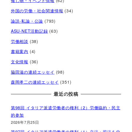
催し物・イベント情報
(62)
外国の労働・社会関連情報
(34)
論説-私論・公論
(793)
ASU-NET活動記録
(63)
労働相談
(38)
書籍案内
(4)
文化情報
(36)
脇田滋の連続エッセイ
(98)
森岡孝二の連続エッセイ
(351)
最近の投稿
第98回 イタリア派遣労働者の権利（2）労働協約・民主
的参加
2026年7月25日
第97回 イタリア派遣労働者の権利（1）立法・司法を中