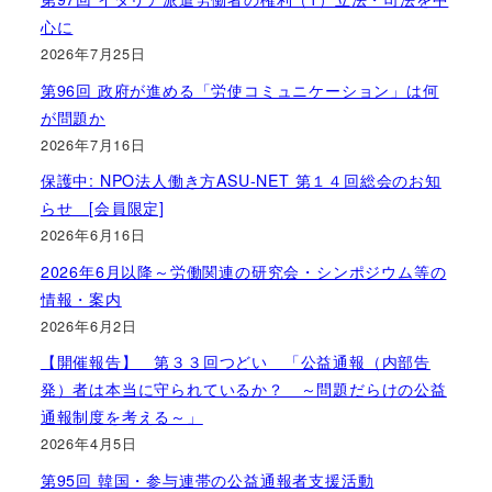
心に
2026年7月25日
第96回 政府が進める「労使コミュニケーション」は何
が問題か
2026年7月16日
保護中: NPO法人働き方ASU-NET 第１４回総会のお知
らせ [会員限定]
2026年6月16日
2026年6月以降～労働関連の研究会・シンポジウム等の
情報・案内
2026年6月2日
【開催報告】 第３３回つどい 「公益通報（内部告
発）者は本当に守られているか？ ～問題だらけの公益
通報制度を考える～」
2026年4月5日
第95回 韓国・参与連帯の公益通報者支援活動