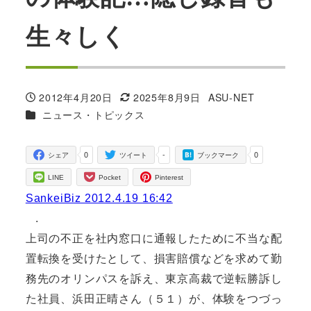
生々しく
2012年4月20日
2025年8月9日
ASU-NET
投稿日
更新日
著
カテゴリー
ニュース・トピックス
者
0
-
0
シェア
ツイート
ブックマーク
LINE
Pocket
Pinterest
SankeiBiz 2012.4.19 16:42
.
上司の不正を社内窓口に通報したために不当な配
置転換を受けたとして、損害賠償などを求めて勤
務先のオリンパスを訴え、東京高裁で逆転勝訴し
た社員、浜田正晴さん（５１）が、体験をつづっ