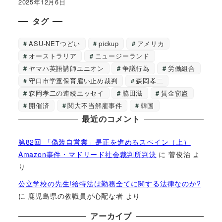
2025年12月6日
タグ
ASU-NETつどい
pickup
アメリカ
オーストラリア
ニュージーランド
ヤマハ英語講師ユニオン
争議行為
労働組合
守口市学童保育雇い止め裁判
森岡孝二
森岡孝二の連続エッセイ
脇田滋
賃金窃盗
開催済
関大不当解雇事件
韓国
最近のコメント
第82回 「偽装自営業」是正を進めるスペイン（上）
Amazon事件・マドリード社会裁判所判決
に
菅俊治
よ
り
公立学校の先生!給特法は勤務全てに関する法律なのか?
に
鹿児島県の教職員が心配な者
より
アーカイブ