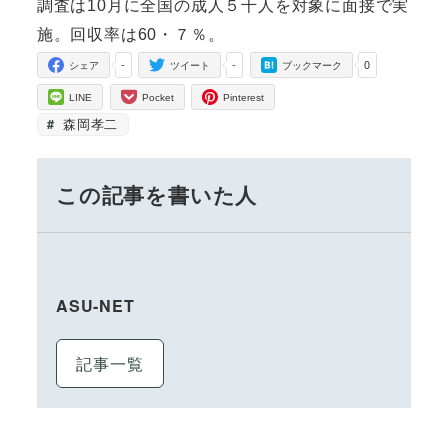
調査は10月に全国の成人５千人を対象に面接で実
施。回収率は60・７％。
-
-
0
シェア
ツイート
ブックマーク
LINE
Pocket
Pinterest
森岡孝二
この記事を書いた人
ASU-NET
記事一覧