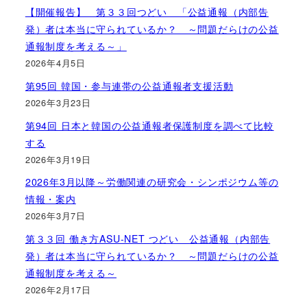
【開催報告】 第３３回つどい 「公益通報（内部告
発）者は本当に守られているか？ ～問題だらけの公益
通報制度を考える～」
2026年4月5日
第95回 韓国・参与連帯の公益通報者支援活動
2026年3月23日
第94回 日本と韓国の公益通報者保護制度を調べて比較
する
2026年3月19日
2026年3月以降～労働関連の研究会・シンポジウム等の
情報・案内
2026年3月7日
第３３回 働き方ASU-NET つどい 公益通報（内部告
発）者は本当に守られているか？ ～問題だらけの公益
通報制度を考える～
2026年2月17日