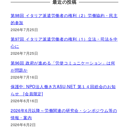
最近の投稿
第98回 イタリア派遣労働者の権利（2）労働協約・民主
的参加
2026年7月25日
第97回 イタリア派遣労働者の権利（1）立法・司法を中
心に
2026年7月25日
第96回 政府が進める「労使コミュニケーション」は何
が問題か
2026年7月16日
保護中: NPO法人働き方ASU-NET 第１４回総会のお知
らせ [会員限定]
2026年6月16日
2026年6月以降～労働関連の研究会・シンポジウム等の
情報・案内
2026年6月2日