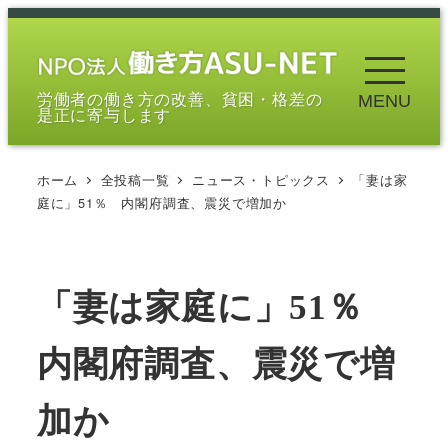
メ
イ
ン
労働者の働き方の改善、貧困・格差の
MENU
コ
是正に寄与します
ン
テ
ホーム
全投稿一覧
ニュース・トピックス
「妻は家
ン
庭に」51％ 内閣府調査、震災で増加か
ツ
へ
移
「妻は家庭に」51％
動
内閣府調査、震災で増
加か