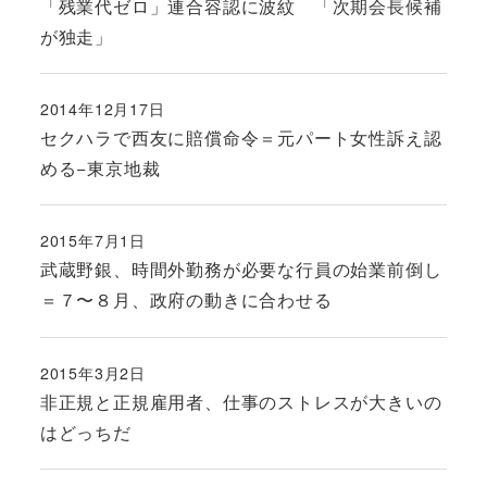
「残業代ゼロ」連合容認に波紋 「次期会長候補
が独走」
2014年12月17日
投稿日
セクハラで西友に賠償命令＝元パート女性訴え認
める−東京地裁
2015年7月1日
投稿日
武蔵野銀、時間外勤務が必要な行員の始業前倒し
＝７〜８月、政府の動きに合わせる
2015年3月2日
投稿日
非正規と正規雇用者、仕事のストレスが大きいの
はどっちだ