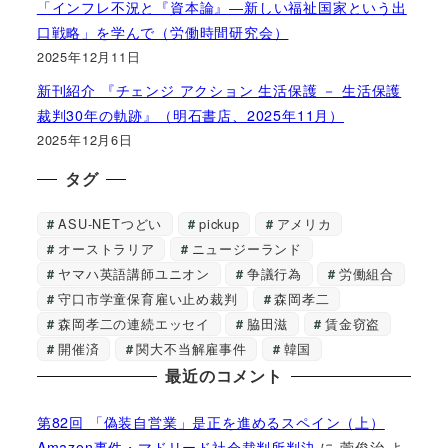
「インフレ不況と『資本論』―新しい福祉国家という出
口戦略」を学んで（労働時間研究会）
2025年12月11日
新刊紹介 『チェンジ アクション 生活保護 － 生活保護
裁判30年の軌跡』（明石書店、2025年11月）
2025年12月6日
タグ
ASU-NETつどい
pickup
アメリカ
オーストラリア
ニュージーランド
ヤマハ英語講師ユニオン
争議行為
労働組合
守口市学童保育雇い止め裁判
森岡孝二
森岡孝二の連続エッセイ
脇田滋
賃金窃盗
開催済
関大不当解雇事件
韓国
最近のコメント
第82回 「偽装自営業」是正を進めるスペイン（上）
Amazon事件・マドリード社会裁判所判決
に
菅俊治
よ