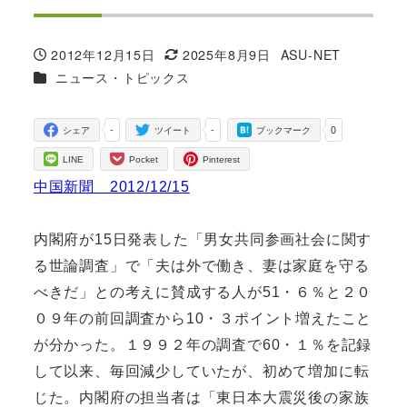
2012年12月15日
2025年8月9日
ASU-NET
投稿日
更新日
著
カテゴリー
ニュース・トピックス
者
-
-
0
シェア
ツイート
ブックマーク
LINE
Pocket
Pinterest
中国新聞 2012/12/15
内閣府が15日発表した「男女共同参画社会に関す
る世論調査」で「夫は外で働き、妻は家庭を守る
べきだ」との考えに賛成する人が51・６％と２０
０９年の前回調査から10・３ポイント増えたこと
が分かった。１９９２年の調査で60・１％を記録
して以来、毎回減少していたが、初めて増加に転
じた。内閣府の担当者は「東日本大震災後の家族