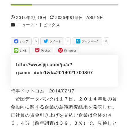
2014年2月19日
2025年8月9日
ASU-NET
投稿日
更新日
著
カテゴリー
ニュース・トピックス
者
0
-
0
シェア
ツイート
ブックマーク
LINE
Pocket
Pinterest
http://www.jiji.com/jc/c?
g=eco_date1&k=2014021700807
時事ドットコム 2014/02/17
帝国データバンクは１７日、２０１４年度の賃
金動向に関する企業の意識調査結果を発表した。
正社員の賃金引き上げを見込む企業は全体の４
６．４％（前年調査は３９．３％）で、見通しと