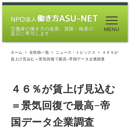
メ
イ
ン
労働者の働き方の改善、貧困・格差の
MENU
コ
是正に寄与します
ン
テ
ホーム
全投稿一覧
ニュース・トピックス
４６％が
ン
賃上げ見込む＝景気回復で最高−帝国データ企業調査
ツ
へ
移
４６％が賃上げ見込む
動
＝景気回復で最高−帝
国データ企業調査