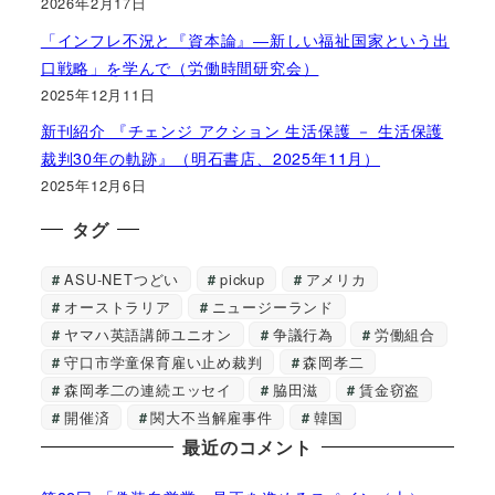
2026年2月17日
「インフレ不況と『資本論』―新しい福祉国家という出
口戦略」を学んで（労働時間研究会）
2025年12月11日
新刊紹介 『チェンジ アクション 生活保護 － 生活保護
裁判30年の軌跡』（明石書店、2025年11月）
2025年12月6日
タグ
ASU-NETつどい
pickup
アメリカ
オーストラリア
ニュージーランド
ヤマハ英語講師ユニオン
争議行為
労働組合
守口市学童保育雇い止め裁判
森岡孝二
森岡孝二の連続エッセイ
脇田滋
賃金窃盗
開催済
関大不当解雇事件
韓国
最近のコメント