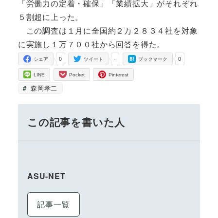
「労働力の定着・確保」「業績拡大」がそれぞれ
５割超に上った。
この調査は１月に全国約２万２８３４社を対象
に実施し１万７００社から回答を得た。
0
-
0
シェア
ツイート
ブックマーク
LINE
Pocket
Pinterest
森岡孝二
この記事を書いた人
ASU-NET
記事一覧