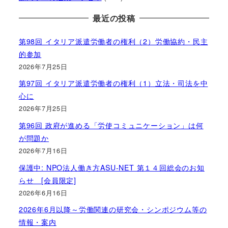
最近の投稿
第98回 イタリア派遣労働者の権利（2）労働協約・民主
的参加
2026年7月25日
第97回 イタリア派遣労働者の権利（1）立法・司法を中
心に
2026年7月25日
第96回 政府が進める「労使コミュニケーション」は何
が問題か
2026年7月16日
保護中: NPO法人働き方ASU-NET 第１４回総会のお知
らせ [会員限定]
2026年6月16日
2026年6月以降～労働関連の研究会・シンポジウム等の
情報・案内