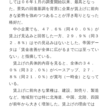
しては０６年１月の調査開始以来、最高となっ
た。景気の回復基調を背景に企業が賃上げに前向
きな姿勢を強めつつあることが浮き彫りとなった
格好だ。
中小企業でも、４７．６％（同４０．０％）が
賃上げ見込みと回答した一方、２９．９％（同３
２．８％）はその見込みはないとした。帝国デー
タは「賃金改善が全体に広がるまでには至ってい
ない」と指摘している。
賃上げの具体的内容を見ると、全体の３４．
０％（同３２．０％）がベースアップ、２７．
８％（同２１．０％）が賞与（一時金）となって
いる。
賃上げに前向きな業種は、建設、卸売り、製造
など。地域別では特に北海道、中国、北陸、四国
が前年から大きく増加した。賃上げの理由では