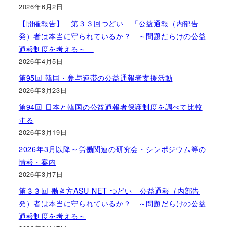
2026年6月2日
【開催報告】 第３３回つどい 「公益通報（内部告
発）者は本当に守られているか？ ～問題だらけの公益
通報制度を考える～」
2026年4月5日
第95回 韓国・参与連帯の公益通報者支援活動
2026年3月23日
第94回 日本と韓国の公益通報者保護制度を調べて比較
する
2026年3月19日
2026年3月以降～労働関連の研究会・シンポジウム等の
情報・案内
2026年3月7日
第３３回 働き方ASU-NET つどい 公益通報（内部告
発）者は本当に守られているか？ ～問題だらけの公益
通報制度を考える～