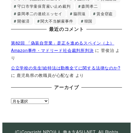
守口市学童保育雇い止め裁判
森岡孝二
森岡孝二の連続エッセイ
脇田滋
賃金窃盗
開催済
関大不当解雇事件
韓国
最近のコメント
第82回 「偽装自営業」是正を進めるスペイン（上）
Amazon事件・マドリード社会裁判所判決
に
菅俊治
よ
り
公立学校の先生!給特法は勤務全てに関する法律なのか?
に
鹿児島県の教職員が心配な者
より
アーカイブ
ア
ー
カ
イ
ブ
(C)Copyright NPO法人 働き方ASU-NET, All Rights