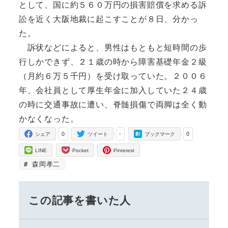
として、国に約５６０万円の損害賠償を求める訴
訟を近く大阪地裁に起こすことが８日、分かっ
た。
訴状などによると、男性はもともと短時間の歩
行しかできず、２１歳の時から障害基礎年金２級
（月約６万５千円）を受け取っていた。２００６
年、会社員として厚生年金に加入していた２４歳
の時に交通事故に遭い、脊髄損傷で両脚は全く動
かなくなった。
0
-
0
シェア
ツイート
ブックマーク
LINE
Pocket
Pinterest
森岡孝二
この記事を書いた人