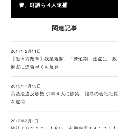
警、町議ら４人逮捕
関連記事
2017年2月11日
投稿日
【働き方改革】残業規制、「繁忙期」焦点に 政
府案に連合早くも反発
2013年7月13日
投稿日
労基法違反容疑:少年４人に除染、福島の会社社長
を逮捕
2013年3月1日
投稿日
推計より２００万人多い…有期雇用１４１０万人