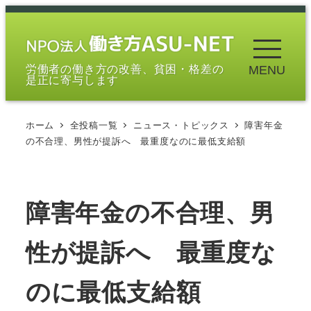
メ
イ
ン
労働者の働き方の改善、貧困・格差の
MENU
コ
是正に寄与します
ン
テ
ホーム
全投稿一覧
ニュース・トピックス
障害年金
ン
の不合理、男性が提訴へ 最重度なのに最低支給額
ツ
へ
移
障害年金の不合理、男
動
性が提訴へ 最重度な
のに最低支給額