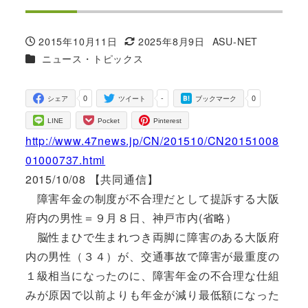
2015年10月11日
2025年8月9日
ASU-NET
投稿日
更新日
著
カテゴリー
ニュース・トピックス
者
0
-
0
シェア
ツイート
ブックマーク
LINE
Pocket
Pinterest
http://www.47news.jp/CN/201510/CN20151008
01000737.html
2015/10/08 【共同通信】
障害年金の制度が不合理だとして提訴する大阪
府内の男性＝９月８日、神戸市内(省略）
脳性まひで生まれつき両脚に障害のある大阪府
内の男性（３４）が、交通事故で障害が最重度の
１級相当になったのに、障害年金の不合理な仕組
みが原因で以前よりも年金が減り最低額になった