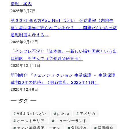
情報・案内
2026年3月7日
第３３回 働き方ASU-NET つどい 公益通報（内部告
発）者は本当に守られているか？ ～問題だらけの公益
通報制度を考える～
2026年2月17日
「インフレ不況と『資本論』―新しい福祉国家という出
口戦略」を学んで（労働時間研究会）
2025年12月11日
新刊紹介 『チェンジ アクション 生活保護 － 生活保護
裁判30年の軌跡』（明石書店、2025年11月）
2025年12月6日
タグ
ASU-NETつどい
pickup
アメリカ
オーストラリア
ニュージーランド
ヤマハ英語講師ユニオン
争議行為
労働組合