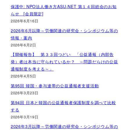
保護中: NPO法人働き方ASU-NET 第１４回総会のお知
らせ [会員限定]
2026年6月16日
2026年6月以降～労働関連の研究会・シンポジウム等の
情報・案内
2026年6月2日
【開催報告】 第３３回つどい 「公益通報（内部告
発）者は本当に守られているか？ ～問題だらけの公益
通報制度を考える～」
2026年4月5日
第95回 韓国・参与連帯の公益通報者支援活動
2026年3月23日
第94回 日本と韓国の公益通報者保護制度を調べて比較
する
2026年3月19日
2026年3月以降～労働関連の研究会・シンポジウム等の