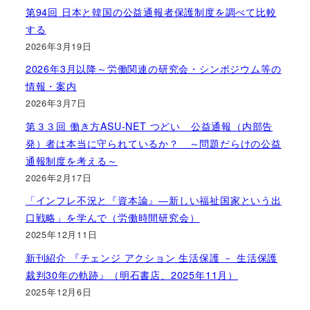
第94回 日本と韓国の公益通報者保護制度を調べて比較
する
2026年3月19日
2026年3月以降～労働関連の研究会・シンポジウム等の
情報・案内
2026年3月7日
第３３回 働き方ASU-NET つどい 公益通報（内部告
発）者は本当に守られているか？ ～問題だらけの公益
通報制度を考える～
2026年2月17日
「インフレ不況と『資本論』―新しい福祉国家という出
口戦略」を学んで（労働時間研究会）
2025年12月11日
新刊紹介 『チェンジ アクション 生活保護 － 生活保護
裁判30年の軌跡』（明石書店、2025年11月）
2025年12月6日