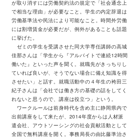
が取り消すには労働契約法の規定で「社会通念上
で相当な理由」が必要なこと。学生の内定辞退は
労働基準法や民法により可能なこと。時間外労働
には割増賃金が必要だが、例外があることも話題
に挙げた。
ゼミの学生を受講させた同大学専任講師の高城
佳那さんは「学生から『アルバイトで連続12時間
働いた』といった声を聞く。就職先がきっちりし
ていれば良いが、そうでない場合に備え知識を得
させたい」と話す。就職活動中の４年生の袴田三
紀子さんは「会社では働き方の基礎の話をしてく
れないと思うので、講座は役立つ」という。
ワークルールは前身時代を含め主に静岡県内で
出前講座をして来たが、2014年度からは人材派
遣会社、アウトソーシングの社会貢献活動として
全国で無料講座を開く。事務局長の由比藤準治さ