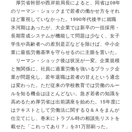
厚労省幹部や西岸前局長によると、同省は08年
のリーマン・ショックまで若者の働かせ方をそれ
ほど重視していなかった。1990年代後半に就職
氷河期はあったが、大企業では新卒の一括採用・
長期育成システムが機能して問題は少なく、女子
学生や高齢者への差別是正などを除けば、中小企
業に最低労働基準を守らせるのに主眼を置いた。
リーマン・ショック後は状況が一変。企業規模
と無関係に、社員に過重労働を強いるブラック企
業が問題化し、若年退職は若者の甘えという通念
は変わった。ただ従来の学校教育では労働のルー
ルを知る機会はほとんどない。急ぎ若者の知識を
高めるため厚労省は出前講座を始めた。15年度に
はテキストとして労働法に関するＱ＆Ａをまんが
仕立てにし、巻末にトラブル時の相談先リストを
載せた「これってあり？」を31万部刷った。