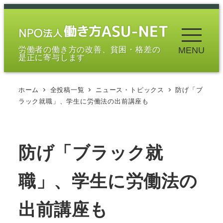
メ
イ
ン
労働者の働き方の改善、貧困・格差の
MENU
コ
是正に寄与します
ン
テ
ホーム
全投稿一覧
ニュース・トピックス
防げ「ブ
ン
ラック就職」、学生に労働法の出前講座も
ツ
へ
移
防げ「ブラック就
動
職」、学生に労働法の
出前講座も