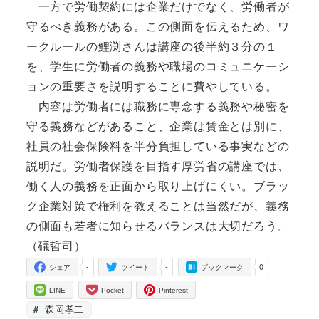
一方で労働契約には企業だけでなく、労働者が
守るべき義務がある。この側面を伝えるため、ワ
ークルールの鯉渕さんは講座の後半約３分の１
を、学生に労働者の義務や職場のコミュニケーシ
ョンの重要さを説明することに費やしている。
内容は労働者には職務に専念する義務や秘密を
守る義務などがあること、企業は賃金とは別に、
社員の社会保険料を半分負担している事実などの
説明だ。労働者保護を目指す厚労省の講座では、
働く人の義務を正面から取り上げにくい。ブラッ
ク企業対策で権利を教えることは当然だが、義務
の側面も若者に知らせるバランスは大切だろう。
（礒哲司）
-
-
0
シェア
ツイート
ブックマーク
LINE
Pocket
Pinterest
森岡孝二