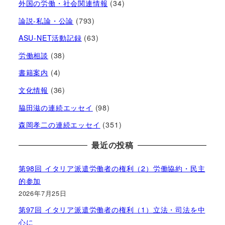
外国の労働・社会関連情報
(34)
論説-私論・公論
(793)
ASU-NET活動記録
(63)
労働相談
(38)
書籍案内
(4)
文化情報
(36)
脇田滋の連続エッセイ
(98)
森岡孝二の連続エッセイ
(351)
最近の投稿
第98回 イタリア派遣労働者の権利（2）労働協約・民主
的参加
2026年7月25日
第97回 イタリア派遣労働者の権利（1）立法・司法を中
心に