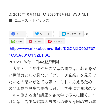
2015年10月11日
2025年8月9日
ASU-NET
投稿日
更新日
著
カテゴリー
ニュース・トピックス
者
-
-
0
シェア
ツイート
ブックマーク
LINE
Pocket
Pinterest
http://www.nikkei.com/article/DGXMZO923707
40S5A001C1NZBP00/
2015/10/5付 日本経済新聞
大学３、４年生やその父母の間では、若者を安
い労働力としか見ない「ブラック企業」を見分け
たいとの思いがとても強い。これに応えるため、
民間団体や厚生労働省は最近、学生に労働法のル
ールを教える出前講座を各大学で盛んに開く。９
月には、労働法知識の若者への普及を国の努力義