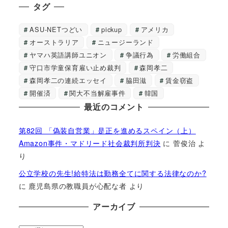
タグ
ASU-NETつどい
pickup
アメリカ
オーストラリア
ニュージーランド
ヤマハ英語講師ユニオン
争議行為
労働組合
守口市学童保育雇い止め裁判
森岡孝二
森岡孝二の連続エッセイ
脇田滋
賃金窃盗
開催済
関大不当解雇事件
韓国
最近のコメント
第82回 「偽装自営業」是正を進めるスペイン（上）
Amazon事件・マドリード社会裁判所判決
に
菅俊治
よ
り
公立学校の先生!給特法は勤務全てに関する法律なのか?
に
鹿児島県の教職員が心配な者
より
アーカイブ