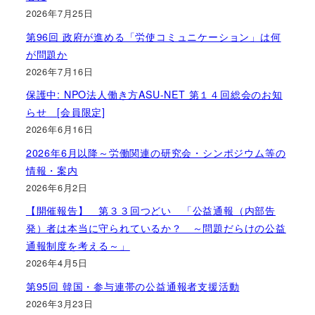
2026年7月25日
第96回 政府が進める「労使コミュニケーション」は何
が問題か
2026年7月16日
保護中: NPO法人働き方ASU-NET 第１４回総会のお知
らせ [会員限定]
2026年6月16日
2026年6月以降～労働関連の研究会・シンポジウム等の
情報・案内
2026年6月2日
【開催報告】 第３３回つどい 「公益通報（内部告
発）者は本当に守られているか？ ～問題だらけの公益
通報制度を考える～」
2026年4月5日
第95回 韓国・参与連帯の公益通報者支援活動
2026年3月23日