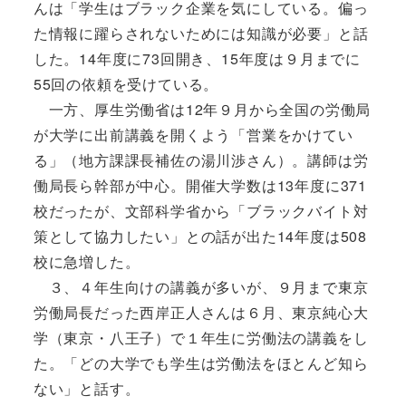
んは「学生はブラック企業を気にしている。偏っ
た情報に躍らされないためには知識が必要」と話
した。14年度に73回開き、15年度は９月までに
55回の依頼を受けている。
一方、厚生労働省は12年９月から全国の労働局
が大学に出前講義を開くよう「営業をかけてい
る」（地方課課長補佐の湯川渉さん）。講師は労
働局長ら幹部が中心。開催大学数は13年度に371
校だったが、文部科学省から「ブラックバイト対
策として協力したい」との話が出た14年度は508
校に急増した。
３、４年生向けの講義が多いが、９月まで東京
労働局長だった西岸正人さんは６月、東京純心大
学（東京・八王子）で１年生に労働法の講義をし
た。「どの大学でも学生は労働法をほとんど知ら
ない」と話す。