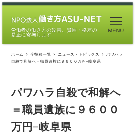
メ
イ
ン
労働者の働き方の改善、貧困・格差の
MENU
コ
是正に寄与します
ン
テ
ホーム
全投稿一覧
ニュース・トピックス
パワハラ
ン
自殺で和解へ＝職員遺族に９６００万円−岐阜県
ツ
へ
移
パワハラ自殺で和解へ
動
＝職員遺族に９６００
万円−岐阜県