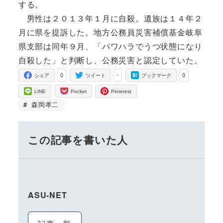
する。
男性は２０１３年１月に自殺。遺族は１４年２
月に県を提訴した。地方公務員災害補償基金岐阜
県支部は同年９月、「パワハラでうつ状態になり
自殺した」と判断し、公務災害と認定していた。
0
-
0
シェア
ツイート
ブックマーク
LINE
Pocket
Pinterest
森岡孝二
この記事を書いた人
ASU-NET