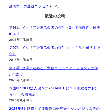
森岡孝二の連続エッセイ
(351)
最近の投稿
第98回 イタリア派遣労働者の権利（2）労働協約・民主
的参加
2026年7月25日
第97回 イタリア派遣労働者の権利（1）立法・司法を中
心に
2026年7月25日
第96回 政府が進める「労使コミュニケーション」は何
が問題か
2026年7月16日
保護中: NPO法人働き方ASU-NET 第１４回総会のお知
らせ [会員限定]
2026年6月16日
2026年6月以降～労働関連の研究会・シンポジウム等の