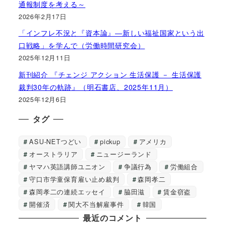
通報制度を考える～
2026年2月17日
「インフレ不況と『資本論』―新しい福祉国家という出
口戦略」を学んで（労働時間研究会）
2025年12月11日
新刊紹介 『チェンジ アクション 生活保護 － 生活保護
裁判30年の軌跡』（明石書店、2025年11月）
2025年12月6日
タグ
ASU-NETつどい
pickup
アメリカ
オーストラリア
ニュージーランド
ヤマハ英語講師ユニオン
争議行為
労働組合
守口市学童保育雇い止め裁判
森岡孝二
森岡孝二の連続エッセイ
脇田滋
賃金窃盗
開催済
関大不当解雇事件
韓国
最近のコメント