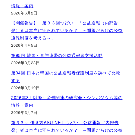
情報・案内
2026年6月2日
【開催報告】 第３３回つどい 「公益通報（内部告
発）者は本当に守られているか？ ～問題だらけの公益
通報制度を考える～」
2026年4月5日
第95回 韓国・参与連帯の公益通報者支援活動
2026年3月23日
第94回 日本と韓国の公益通報者保護制度を調べて比較
する
2026年3月19日
2026年3月以降～労働関連の研究会・シンポジウム等の
情報・案内
2026年3月7日
第３３回 働き方ASU-NET つどい 公益通報（内部告
発）者は本当に守られているか？ ～問題だらけの公益