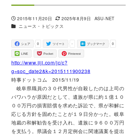
2015年11月20日
2025年8月9日
ASU-NET
投稿日
更新日
著
カテゴリー
ニュース・トピックス
者
0
-
0
シェア
ツイート
ブックマーク
LINE
Pocket
Pinterest
http://www.jiji.com/jc/c?
g=soc_date2&k=2015111900238
時事ドットコム 2015/11/19
岐阜県職員の３０代男性が自殺したのは上司の
パワハラが原因だとして、遺族が県に約１億１０
００万円の損害賠償を求めた訴訟で、県が和解に
応じる方針を固めたことが１９日分かった。岐阜
地裁の和解勧告を受け入れ、遺族に９６００万円
を支払う。県議会１２月定例会に関連議案を提出