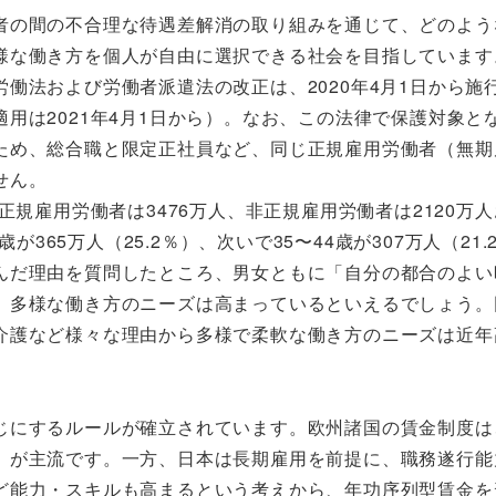
者の間の不合理な待遇差解消の取り組みを通じて、どのよう
様な働き方を個人が自由に選択できる社会を目指しています
働法および労働者派遣法の改正は、2020年4月1日から施
用は2021年4月1日から）。なお、この法律で保護対象と
ため、総合職と限定正社員など、同じ正規雇用労働者（無期
せん。
正規雇用労働者は3476万人、非正規雇用労働者は2120万
が365万人（25.2％）、次いで35〜44歳が307万人（21
んだ理由を質問したところ、男女ともに「自分の都合のよい
。多様な働き方のニーズは高まっているといえるでしょう。
介護など様々な理由から多様で柔軟な働き方のニーズは近年
じにするルールが確立されています。欧州諸国の賃金制度は
」が主流です。一方、日本は長期雇用を前提に、職務遂行能
ど能力・スキルも高まるという考えから、年功序列型賃金を