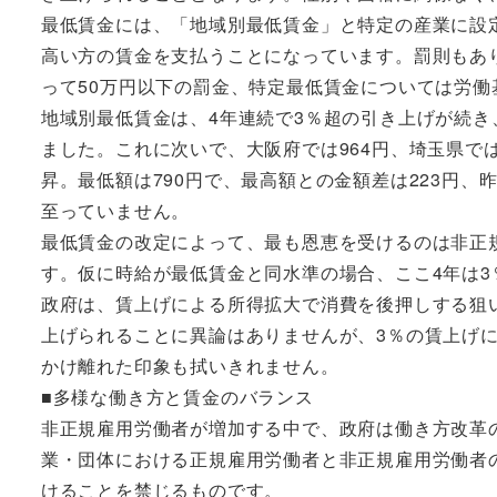
最低賃金には、「地域別最低賃金」と特定の産業に設
高い方の賃金を支払うことになっています。罰則もあ
って50万円以下の罰金、特定最低賃金については労働
地域別最低賃金は、4年連続で3％超の引き上げが続き、東
ました。これに次いで、大阪府では964円、埼玉県では
昇。最低額は790円で、最高額との金額差は223円
至っていません。
最低賃金の改定によって、最も恩恵を受けるのは非正
す。仮に時給が最低賃金と同水準の場合、ここ4年は
政府は、賃上げによる所得拡大で消費を後押しする狙
上げられることに異論はありませんが、3％の賃上げ
かけ離れた印象も拭いきれません。
■多様な働き方と賃金のバランス
非正規雇用労働者が増加する中で、政府は働き方改革
業・団体における正規雇用労働者と非正規雇用労働者
けることを禁じるものです。