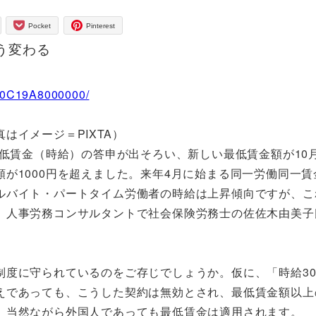
Pocket
Pinterest
う変わる
Z10C19A8000000/
はイメージ＝PIXTA）
最低賃金（時給）の答申が出そろい、新しい最低賃金額が10
が1000円を超えました。来年4月に始まる同一労働同一賃
ルバイト・パートタイム労働者の時給は上昇傾向ですが、こ
。人事労務コンサルタントで社会保険労務士の佐佐木由美子
度に守られているのをご存じでしょうか。仮に、「時給30
えであっても、こうした契約は無効とされ、最低賃金額以上
、当然ながら外国人であっても最低賃金は適用されます。