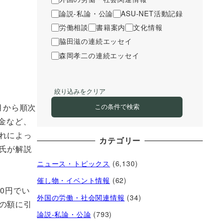
論説-私論・公論
ASU-NET活動記録
労働相談
書籍案内
文化情報
脇田滋の連続エッセイ
森岡孝二の連続エッセイ
絞り込みをクリア
月から順次
この条件で検索
金など、
れによっ
カテゴリー
氏が解説
ニュース・トピックス
(6,130)
催し物・イベント情報
(62)
0円でい
外国の労働・社会関連情報
(34)
の額に引
論説-私論・公論
(793)