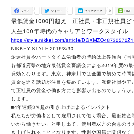
者
-
-
0
シェア
ツイート
ブックマーク
LINE
最低賃金1000円超え 正社員・非正規社員ど
人生100年時代のキャリアとワークスタイル
https://style.nikkei.com/article/DGXMZO48720570
NIKKEY STYLE 2019/8/30
派遣社員やパートタイム労働者の時給は上昇傾向（写真
各都道府県の地方最低賃金審議会による2019年度の
発効となります。東京、神奈川では全国で初めて時間額
賃金を巡る話題が注目を集めています。派遣社員やア
て正社員の賃金や働き方にも影響が出るのでしょうか
します。
■4年連続3％超の引き上げによるインパクト
私たちが労働者として雇用されて働く場合、最低賃金制
いから働きたい」と申し出て、使用者双方の合意のう
き上げられることとなります。性別や国籍に関係なく