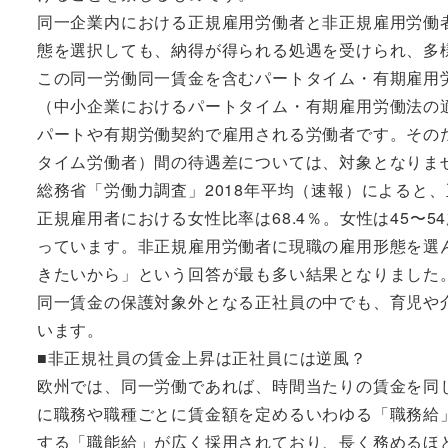
同一企業内における正規雇用労働者と非正規雇用労働
態を選択しても、納得が得られる処遇を受けられ、多
この同一労働同一賃金を含むパートタイム・有期雇用労
（中小企業におけるパートタイム・有期雇用労働法の適
パートや有期労働契約で雇用される労働者です。その
タイム労働者）間の待遇差については、対象となりま
総務省「労働力調査」2018年平均（速報）によると、
正規雇用者における女性比率は68.4％。女性は45〜54歳
っています。非正規雇用労働者に現職の雇用形態を選
きたいから」という回答が最も多い結果となりました
同一賃金の保護対象外となる正社員の中でも、育児や
います。
■非正規社員の賃金上昇は正社員には逆風？
欧州では、同一労働であれば、時間当たりの賃金を同
に職務や職種ごとに賃金額を定めるいわゆる「職務給
する「職能給」が広く採用されており、長く務めるほ