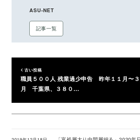
ASU-NET
記事一覧
古い投稿
職員５００人 残業過少申告 昨年１１月〜３
月 千葉県、３８０…
「富裕層太り中間層細る」2020年日本
2019年12月18日