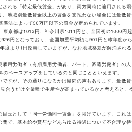
定される「特定最低賃金」があり、両方同時に適用される場
り、地域別最低賃金以上の賃金を支払わない場合には最低賃
基準法によって30万円以下の罰金が定められています。
京都は1013円、神奈川県1011円と、全国初の1000円
926円となっており、全国加重平均額も901円と昨年度から
、昨年度より1円改善していますが、なお地域格差が解消され
規雇用労働者（有期雇用労働者、パート、派遣労働者）の人
3％のベースアップをしているのと同じことといえます。
いですが、その通りになるかは疑問の声もあります。最低賃
に見合うだけ全業種で生産性が高まっているかと考えると、
の目玉として「同一労働同一賃金」を掲げています。これは
の間で、基本給や賞与などあらゆる待遇について不合理な待