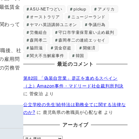
最低賃金
ASU-NETつどい
pickup
アメリカ
オーストラリア
ニュージーランド
関わって
ヤマハ英語講師ユニオン
争議行為
労働組合
守口市学童保育雇い止め裁判
森岡孝二
森岡孝二の連続エッセイ
脇田滋
賃金窃盗
開催済
退職後、社
関大不当解雇事件
韓国
の雇用問
最近のコメント
の労務管
第82回 「偽装自営業」是正を進めるスペイン
（上）Amazon事件・マドリード社会裁判所判決
に
菅俊治
より
公立学校の先生!給特法は勤務全てに関する法律な
のか?
に
鹿児島県の教職員が心配な者
より
アーカイブ
ア