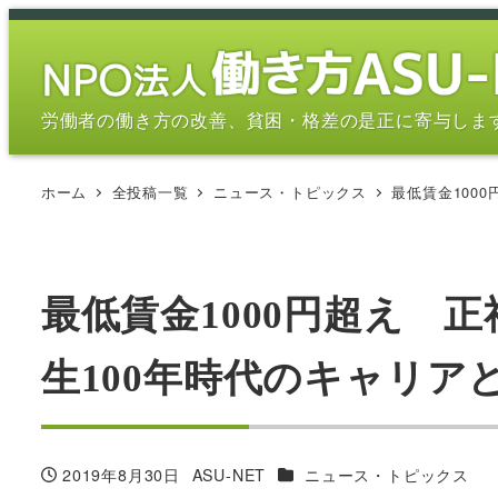
メ
イ
ン
コ
労働者の働き方の改善、貧困・格差の是正に寄与しま
ン
テ
ホーム
全投稿一覧
ニュース・トピックス
最低賃金1000
ン
ツ
へ
移
最低賃金1000円超え 
動
生100年時代のキャリアとワ
カテゴリー
2019年8月30日
ASU-NET
ニュース・トピックス
投稿日
著