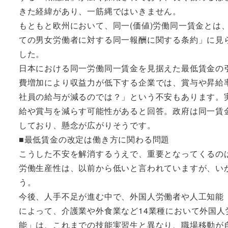
きた経緯があり、一筋縄ではいきません。
もともと欧州において、同一(価値)労働同一賃金とは、
ての男女労働者に対する同一報酬に関する条約」に見
した。
日本における同一労働同一賃金を見据えた最低賃金の
費増加により収益力が低下する企業では、賞与や昇給
社員の給与が減るのでは？」という不安もあります。
給や賞与を減らす可能性があると回答。政府は同一賃
しており、懸念が広がりそうです。
■最低賃金の改定は働き方に関わる問題
こうした不安を解消するうえで、重要となってくるの
労働生産性は、以前から低いと言われていますが、い
う。
今後、人手不足が進む中で、外国人労働者や人工知能（
によって、介護業や外食業など14業種において外国
能」は、これまでの技能実習生と異なり、職場移動が