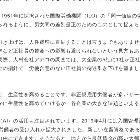
1951年に採択された国際労働機関（ILO）の「同一価値の
られるように、男女間の差別是正のためのものとして捉えら
引き上げは、人件費増に直結することは言うまでもありませ
率など正社員の賃金への影響も避けられないという見方もあ
実際、人材会社アデコの調査では、大企業の5社に1社が正
金の指針で、労使合意のない正社員の待遇引き下げを望まし
は、生産性を高めることです。非正規雇用労働者が多いサー
かに生産性を高めていけるか、各企業の大きな課題といえる
AI）の活用も注目されています。2019年4月には入国管理
人労働者の受け入れが拡大されました。新しい在留資格であ
自由にできます。そうなると、地方から最低賃金の高い大都