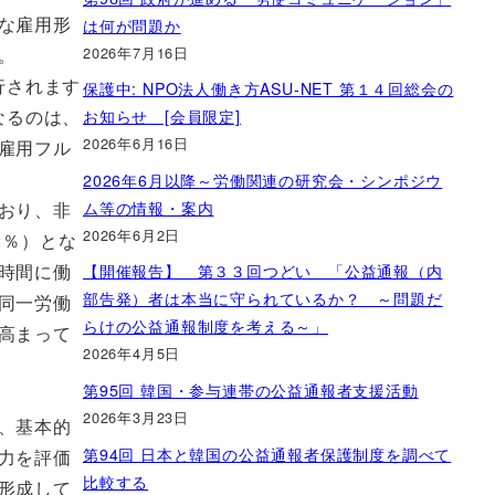
な雇用形
は何が問題か
2026年7月16日
。
行されます
保護中: NPO法人働き方ASU-NET 第１４回総会の
なるのは、
お知らせ [会員限定]
2026年6月16日
雇用フル
2026年6月以降～労働関連の研究会・シンポジウ
ム等の情報・案内
人おり、非
2026年6月2日
.2％）とな
時間に働
【開催報告】 第３３回つどい 「公益通報（内
部告発）者は本当に守られているか？ ～問題だ
同一労働
らけの公益通報制度を考える～」
高まって
2026年4月5日
第95回 韓国・参与連帯の公益通報者支援活動
2026年3月23日
、基本的
第94回 日本と韓国の公益通報者保護制度を調べて
力を評価
比較する
形成して