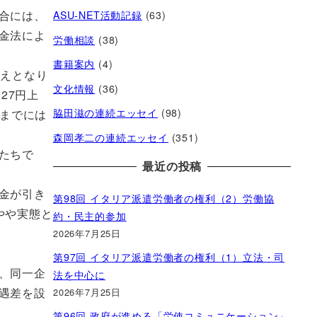
合には、
ASU-NET活動記録
(63)
金法によ
労働相談
(38)
書籍案内
(4)
超えとなり
文化情報
(36)
27円上
脇田滋の連続エッセイ
(98)
るまでには
森岡孝二の連続エッセイ
(351)
たちで
最近の投稿
金が引き
第98回 イタリア派遣労働者の権利（2）労働協
やや実態と
約・民主的参加
2026年7月25日
第97回 イタリア派遣労働者の権利（1）立法・司
、同一企
法を中心に
遇差を設
2026年7月25日
第96回 政府が進める「労使コミュニケーション」