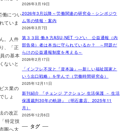
2026年3月19日
2026年3月以降～労働関連の研究会・シンポジウ
労働につい
ム等の情報・案内
れていま
2026年3月7日
第３３回 働き方ASU-NET つどい 公益通報（内
ん。人件
部告発）者は本当に守られているか？ ～問題だ
り、「正
らけの公益通報制度を考える～
社員の基本
2026年2月17日
くないと
「インフレ不況と『資本論』―新しい福祉国家と
いう出口戦略」を学んで（労働時間研究会）
2025年12月11日
ビス業の
新刊紹介 『チェンジ アクション 生活保護 － 生活
でしょ
保護裁判30年の軌跡』（明石書店、2025年11
月）
法の改正
2025年12月6日
る「特定技
タグ
市圏へ大