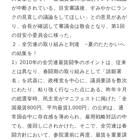
が中断されている。目安審議後、すみやかにラン
クの見直しの議論をしてほしい」との意見があが
り、会長が確認して審議会は散会となり、第1回
の目安小委員会に移った。
２．全労連の取り組みと到達 −夏のたたかいへ
の結集を！
1）2010年の全労連最賃闘争のポイントは、従来
とは異なり、春闘期の取り組みとして「請願署
名」を武器に、政権党を中心に、議員要請を数次
にわたり、粘り強く行なった点にある。昨年９月
の総選挙時、民主党がマニフェストに掲げた「全
国最賃800円、平均最賃1,000円」の公約は、通
常国会中に存在感を薄められ、雇用戦略対話の中
でも、後回しにされかけた。そこで、全労連は春
闘方針において、参院選前に再度、最賃を重要課