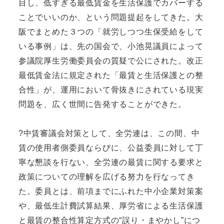
目し、低すぎる最低賃金を生活保護でカバーする
ことでいいのか、という問題提起をしてきた。大
阪でまとめた３つの「就労しつつ生保受給をして
いる事例」は、先の国会で、小池晃議員によって
参議院厚生労働委員会の質疑で公にされた。改正
最低賃金法に規定された「最賃と生活保護との整
合性」が、運用において骨抜きにされている現実
問題を、広く世間に告発することができた。
?中賃審議会対策として、全労連は、この間、中
賃の使用者側委員ならびに、公益委員に対して丁
寧な懇談を行ない、全労連の最賃に関する要求と
政策についての理解を広げる努力を行なってき
た。委員とは、前項までにふれた中小企業対策案
や、最低生計費試算結果、厚労省による生活保護
と最賃の整合性算定方式の“誤り・まやかし”につ