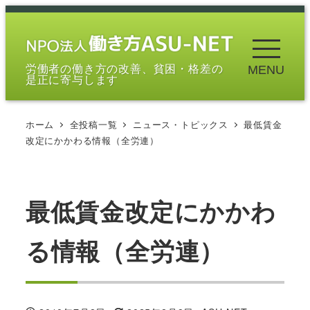
メ
イ
ン
労働者の働き方の改善、貧困・格差の
MENU
コ
是正に寄与します
ン
テ
ホーム
全投稿一覧
ニュース・トピックス
最低賃金
ン
改定にかかわる情報（全労連）
ツ
へ
移
最低賃金改定にかかわ
動
る情報（全労連）