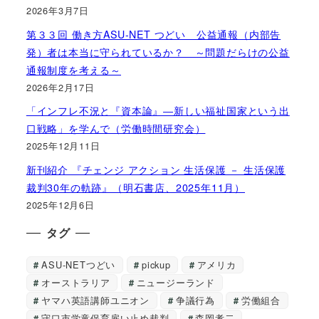
2026年3月7日
第３３回 働き方ASU-NET つどい 公益通報（内部告
発）者は本当に守られているか？ ～問題だらけの公益
通報制度を考える～
2026年2月17日
「インフレ不況と『資本論』―新しい福祉国家という出
口戦略」を学んで（労働時間研究会）
2025年12月11日
新刊紹介 『チェンジ アクション 生活保護 － 生活保護
裁判30年の軌跡』（明石書店、2025年11月）
2025年12月6日
タグ
ASU-NETつどい
pickup
アメリカ
オーストラリア
ニュージーランド
ヤマハ英語講師ユニオン
争議行為
労働組合
守口市学童保育雇い止め裁判
森岡孝二