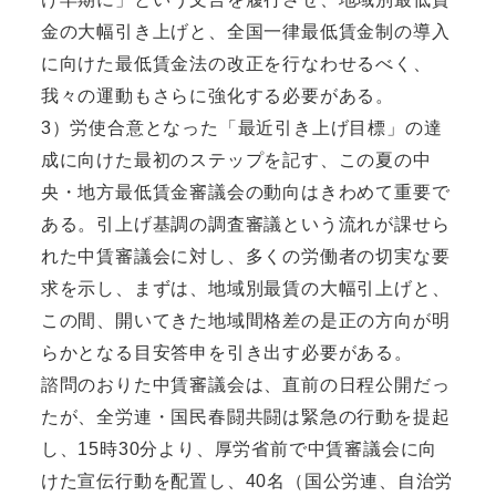
金の大幅引き上げと、全国一律最低賃金制の導入
に向けた最低賃金法の改正を行なわせるべく、
我々の運動もさらに強化する必要がある。
3）労使合意となった「最近引き上げ目標」の達
成に向けた最初のステップを記す、この夏の中
央・地方最低賃金審議会の動向はきわめて重要で
ある。引上げ基調の調査審議という流れが課せら
れた中賃審議会に対し、多くの労働者の切実な要
求を示し、まずは、地域別最賃の大幅引上げと、
この間、開いてきた地域間格差の是正の方向が明
らかとなる目安答申を引き出す必要がある。
諮問のおりた中賃審議会は、直前の日程公開だっ
たが、全労連・国民春闘共闘は緊急の行動を提起
し、15時30分より、厚労省前で中賃審議会に向
けた宣伝行動を配置し、40名（国公労連、自治労