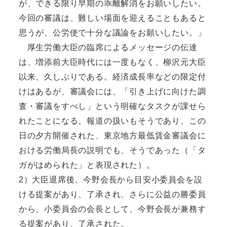
が、できる限り早期の乖離解消をお願いしたい。
今回の審議は、難しい場面を迎えることもあると
思うが、公労使で十分な議論をお願いしたい。」
厚生労働大臣の臨席によるメッセージの伝達
は、増添前大臣時代には一度もなく、柳沢元大臣
以来、久しぶりである。経済成長率などの限定付
けはあるが、審議会には、「引き上げに向けた調
査・審議をすべし」という明確なタスクが課せら
れたことになる。報道の扱いもそうであり、この
日の夕方開催された、東京地方最低賃金審議会に
おける労働局長の説明でも、そうであった（「タ
ガがはめられた」と表現された）。
2）大臣退席後、今野会長から目安小委員会を設
ける提案があり、了承され、さらに公益の勝委員
から、小委員会の会長として、今野会長が兼務す
る提案があり、了承された。