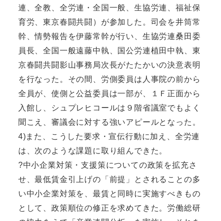
連、全教、全労連・全国一般、生協労連、福祉保
育労、東京春闘共闘）が参加した。司会を井筒常
幹、情勢報告を伊藤常幹が行い、生協労連桑田委
員長、全国一般遠藤中執、国公労連植田中執、東
京春闘共闘影山事務局次長がたたかいの決意表明
を行なった。その間、労側委員は人事院の前から
全員が、使側と公益委員は一部が、１Ｆ正面から
入館し、シュプレヒコールは９階省議室でもよく
聞こえ、審議会に対する強いアピールとなった。
4)また、こうした要求・宣伝行動に加え、全労連
は、次のような課題に取り組んできた。
?中小企業対策・支援策についての政策を拡充さ
せ、最低賃金引上げの「前提」とされることの多
い中小企業対策を、最賃と同時に実施すべきもの
として、政策順位の修正を求めてきた。労働総研