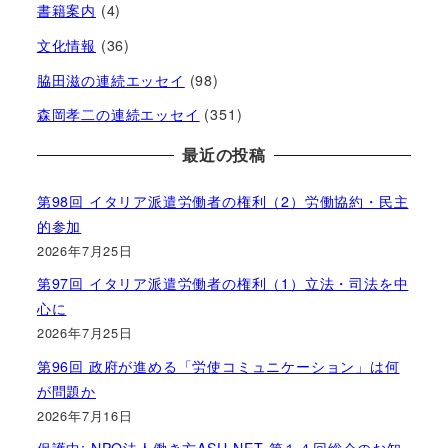
書籍案内
(4)
文化情報
(36)
脇田滋の連続エッセイ
(98)
森岡孝二の連続エッセイ
(351)
最近の投稿
第98回 イタリア派遣労働者の権利（2）労働協約・民主
的参加
2026年7月25日
第97回 イタリア派遣労働者の権利（1）立法・司法を中
心に
2026年7月25日
第96回 政府が進める「労使コミュニケーション」は何
が問題か
2026年7月16日