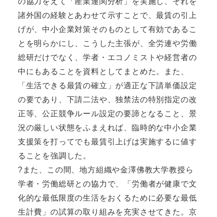
の協力をえて「産業連関分析」を実施し、それを
諸外国の経験とあわせて示すことで、最賃の引上
げが、中小企業対策そのものとして有効であるこ
とを明らかにし、こうした主張が、全労連や労働
総研だけでなく、学者・エコノミストや経営者の
中にもあることを資料としてまとめた。また、
「生活できる最賃の確立」が適正な下請単価設定
の要であり、下請二法や、独禁法の特別指定の改
正等、公正競争ルール設定の要諦となること、景
況の厳しい状態をふまえれば、臨時的な中小企業
支援策を打ってでも最賃引上げは実施するに値す
ることを強調した。
?また、この間、地方組織や金澤佛教大学教授ら
学者・労働総研との協力で、「労働者が健康で文
化的な最低限度の生活をおくるために必要な最低
生計費」の試算の取り組みを充実させてきた。京