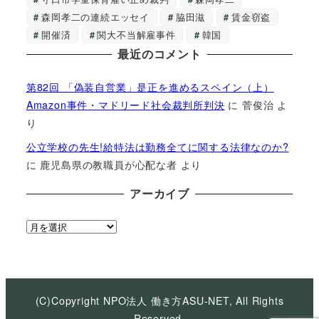
森岡孝二の連続エッセイ
脇田滋
賃金窃盗
開催済
関大不当解雇事件
韓国
最近のコメント
第82回 「偽装自営業」是正を進めるスペイン（上）
Amazon事件・マドリード社会裁判所判決
に
菅俊治
よ
り
公立学校の先生!給特法は勤務全てに関する法律なのか?
に
鹿児島県の教職員が心配な者
より
アーカイブ
ア
ー
カ
イ
ブ
(C)Copyright NPO法人 働き方ASU-NET, All Rights
Reserved.