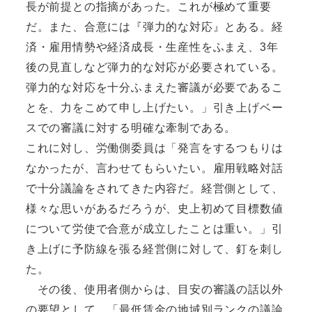
長が前提との指摘があった。これが極めて重要
だ。また、合意には『弾力的な対応』とある。経
済・雇用情勢や経済成長・生産性をふまえ、3年
後の見直しなど弾力的な対応が必要されている。
弾力的な対応を十分ふまえた審議が必要であるこ
とを、力をこめて申し上げたい。」引き上げベー
スでの審議に対する明確な牽制である。
これに対し、労働側委員は「発言をするつもりは
なかったが、言わせてもらいたい。雇用戦略対話
で十分議論をされてきた内容だ。経営側として、
様々な思いがあるだろうが、史上初めて目標数値
について労使で合意が成立したことは重い。」引
き上げに予防線を張る経営側に対して、釘を刺し
た。
その後、使用者側からは、目安の審議の話以外
の要望として、「最低賃金の地域別ランクの議論