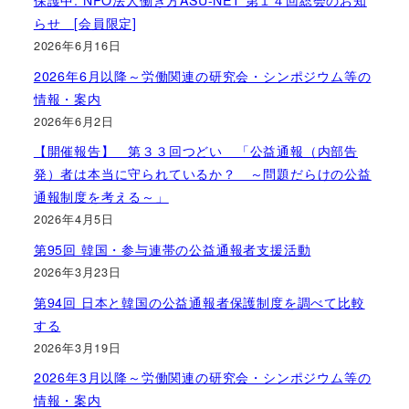
保護中: NPO法人働き方ASU-NET 第１４回総会のお知
らせ [会員限定]
2026年6月16日
2026年6月以降～労働関連の研究会・シンポジウム等の
情報・案内
2026年6月2日
【開催報告】 第３３回つどい 「公益通報（内部告
発）者は本当に守られているか？ ～問題だらけの公益
通報制度を考える～」
2026年4月5日
第95回 韓国・参与連帯の公益通報者支援活動
2026年3月23日
第94回 日本と韓国の公益通報者保護制度を調べて比較
する
2026年3月19日
2026年3月以降～労働関連の研究会・シンポジウム等の
情報・案内