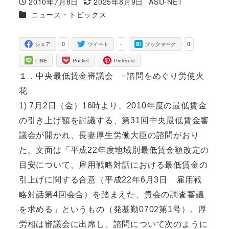
2010年7月8日
2025年8月9日
ASU-NET
投稿日
更新日
著
カテゴリー
ニュース・トピックス
者
0
-
0
シェア
ツイート
ブックマーク
LINE
Pocket
Pinterest
１．中央最低賃金審議会 −諮問をめぐり労使火
花
1) 7月2日（金）16時より、2010年度の最低賃金
の引き上げ額を討議する、第31回中央最低賃金審
議会が開かれ、長妻厚生労働大臣の諮問がおり
た。文面は「平成22年度地域別最低賃金額改定の
目安について、雇用戦略対話における最低賃金の
引上げに関する合意（平成22年6月3日 雇用戦
略対話第4回会合）を踏まえた、貴会の調査審議
を求める」というもの（発基勤0702第1号）。厚
労相は審議会に出席し、諮問について次のように