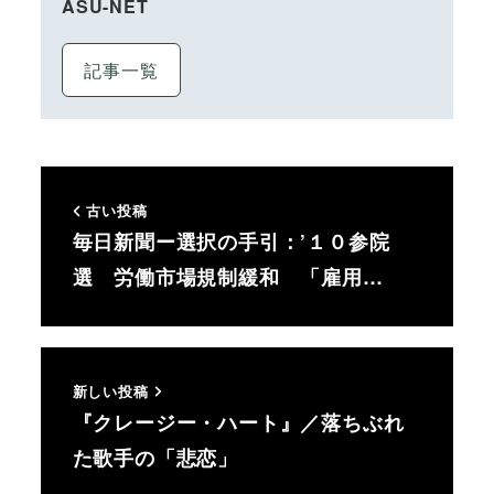
ASU-NET
記事一覧
古い投稿
毎日新聞ー選択の手引：’１０参院
選 労働市場規制緩和 「雇用…
新しい投稿
『クレージー・ハート』／落ちぶれ
た歌手の「悲恋」