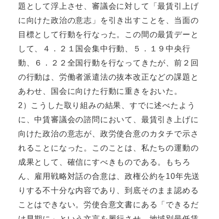
題として浮上させ、審議会に対して「最賃引上げ
に向けた政治の意志」を引き出すことを、当面の
目標として行動を行なった。この間の最賃デーと
して、４．２１国会集中行動、５．１９中央行
動、６．２２全国行動を行なってきたが、前２回
の行動は、労働者派遣法の抜本改正などの課題と
あわせ、国会に向けた行動に重きをおいた。
2）こうした取り組みの結果、すでに述べたよう
に、中賃審議会の諮問において、最賃引き上げに
向けた政治の意志が、政労使合意のカタチで示さ
れることになった。このことは、私たちの運動の
成果として、確信にすべきものである。もちろ
ん、雇用戦略対話の合意は、政権公約を10年先送
りする不十分な内容であり、到底そのまま認める
ことはできない。労使合意文書にある「できるだ
け早期に」という文言を履行させ、地域別最低賃