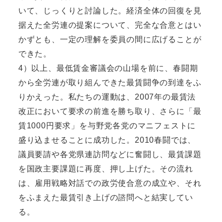
いて、じっくりと討論した。経済全体の回復を見
据えた全労連の提案について、完全な合意とはい
かずとも、一定の理解を委員の間に広げることが
できた。
4）以上、最低賃金審議会の山場を前に、春闘期
から全労連が取り組んできた最賃闘争の到達をふ
りかえった。私たちの運動は、2007年の最賃法
改正において要求の前進を勝ち取り、さらに「最
賃1000円要求」を与野党各党のマニフェストに
盛り込ませることに成功した。2010春闘では、
議員要請や各党県連訪問などに奮闘し、最賃課題
を国政主要課題に再度、押し上げた。その流れ
は、雇用戦略対話での政労使合意の成立や、それ
をふまえた最賃引き上げの諮問へと結実してい
る。