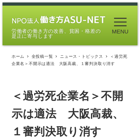
メ
イ
ン
労働者の働き方の改善、貧困・格差の
MENU
コ
是正に寄与します
ン
テ
ホーム
全投稿一覧
ニュース・トピックス
＜過労死
ン
企業名＞不開示は適法 大阪高裁、１審判決取り消す
ツ
へ
移
＜過労死企業名＞不開
動
示は適法 大阪高裁、
１審判決取り消す