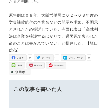
たると判断した。
原告側は０９年、大阪労働局に０２〜０８年度の
労災補償給付の企業名などの開示を求め、不開示
とされたため提訴していた。寺西代表は「高裁判
決は企業を擁護するばかりで、過労死で失われた
命のことは書かれていない」と批判した。【坂口
雄亮】
0
-
0
シェア
ツイート
ブックマーク
LINE
Pocket
Pinterest
森岡孝二
この記事を書いた人