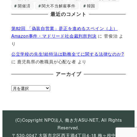
開催済
関大不当解雇事件
韓国
最近のコメント
第82回 「偽装自営業」是正を進めるスペイン（上）
Amazon事件・マドリード社会裁判所判決
に
菅俊治
よ
り
公立学校の先生!給特法は勤務全てに関する法律なのか?
に
鹿児島県の教職員が心配な者
より
アーカイブ
ア
ー
カ
イ
ブ
(C)Copyright NPO法人 働き方ASU-NET, All Rights
Reserved.
〒530-0047 大阪市北区西天満4丁目4-18 梅ヶ枝中央ビ