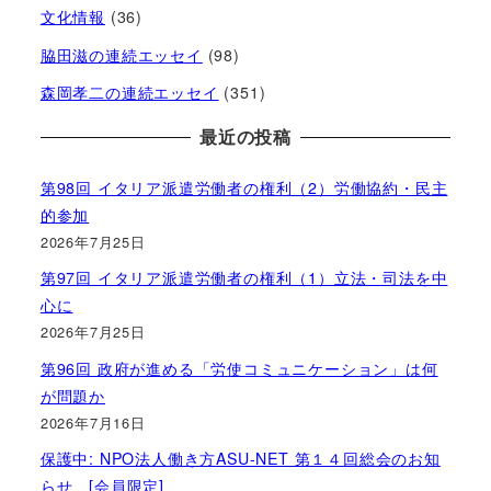
文化情報
(36)
脇田滋の連続エッセイ
(98)
森岡孝二の連続エッセイ
(351)
最近の投稿
第98回 イタリア派遣労働者の権利（2）労働協約・民主
的参加
2026年7月25日
第97回 イタリア派遣労働者の権利（1）立法・司法を中
心に
2026年7月25日
第96回 政府が進める「労使コミュニケーション」は何
が問題か
2026年7月16日
保護中: NPO法人働き方ASU-NET 第１４回総会のお知
らせ [会員限定]