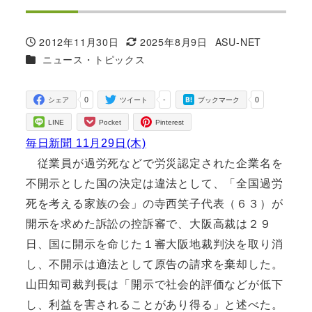
2012年11月30日
2025年8月9日
ASU-NET
投稿日
更新日
著
カテゴリー
ニュース・トピックス
者
0
-
0
シェア
ツイート
ブックマーク
LINE
Pocket
Pinterest
毎日新聞 11月29日(木)
従業員が過労死などで労災認定された企業名を
不開示とした国の決定は違法として、「全国過労
死を考える家族の会」の寺西笑子代表（６３）が
開示を求めた訴訟の控訴審で、大阪高裁は２９
日、国に開示を命じた１審大阪地裁判決を取り消
し、不開示は適法として原告の請求を棄却した。
山田知司裁判長は「開示で社会的評価などが低下
し、利益を害されることがあり得る」と述べた。