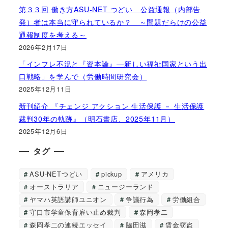
第３３回 働き方ASU-NET つどい 公益通報（内部告
発）者は本当に守られているか？ ～問題だらけの公益
通報制度を考える～
2026年2月17日
「インフレ不況と『資本論』―新しい福祉国家という出
口戦略」を学んで（労働時間研究会）
2025年12月11日
新刊紹介 『チェンジ アクション 生活保護 － 生活保護
裁判30年の軌跡』（明石書店、2025年11月）
2025年12月6日
タグ
ASU-NETつどい
pickup
アメリカ
オーストラリア
ニュージーランド
ヤマハ英語講師ユニオン
争議行為
労働組合
守口市学童保育雇い止め裁判
森岡孝二
森岡孝二の連続エッセイ
脇田滋
賃金窃盗