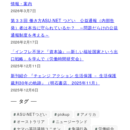
情報・案内
2026年3月7日
第３３回 働き方ASU-NET つどい 公益通報（内部告
発）者は本当に守られているか？ ～問題だらけの公益
通報制度を考える～
2026年2月17日
「インフレ不況と『資本論』―新しい福祉国家という出
口戦略」を学んで（労働時間研究会）
2025年12月11日
新刊紹介 『チェンジ アクション 生活保護 － 生活保護
裁判30年の軌跡』（明石書店、2025年11月）
2025年12月6日
タグ
ASU-NETつどい
pickup
アメリカ
オーストラリア
ニュージーランド
ヤマハ英語講師ユニオン
争議行為
労働組合