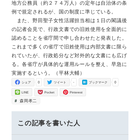
地方公務員（約２７４万人）の定年は自治体の条
例で規定されるが、国の制度に準じている。
また、野田聖子女性活躍担当相は１日の閣議後
の記者会見で、行政文書での旧姓使用を全面的に
認めることを省庁間で申し合わせたと発表した。
これまで多くの省庁で旧姓使用は内部文書に限ら
れていたが、行政処分など対外的な文書にも広げ
る。各省庁が具体的な運用ルールを整え、早急に
実施するという。（平林大輔）
0
-
0
シェア
ツイート
ブックマーク
LINE
Pocket
Pinterest
森岡孝二
この記事を書いた人