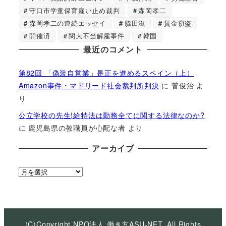
守口市学童保育雇い止め裁判
森岡孝二
森岡孝二の連続エッセイ
脇田滋
賃金窃盗
開催済
関大不当解雇事件
韓国
最近のコメント
第82回 「偽装自営業」是正を進めるスペイン（上）
Amazon事件・マドリード社会裁判所判決
に
菅俊治
よ
り
公立学校の先生!給特法は勤務全てに関する法律なのか?
に
鹿児島県の教職員が心配な者
より
アーカイブ
ア
ー
カ
イ
ブ
(C)Copyright NPO法人 働き方ASU-NET, All Rights