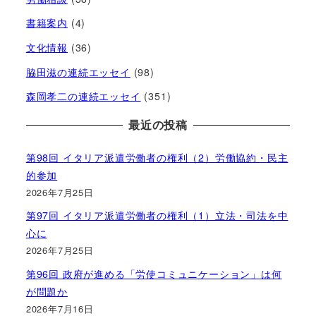
書籍案内
(4)
文化情報
(36)
脇田滋の連続エッセイ
(98)
森岡孝二の連続エッセイ
(351)
最近の投稿
第98回 イタリア派遣労働者の権利（2）労働協約・民主
的参加
2026年7月25日
第97回 イタリア派遣労働者の権利（1）立法・司法を中
心に
2026年7月25日
第96回 政府が進める「労使コミュニケーション」は何
が問題か
2026年7月16日