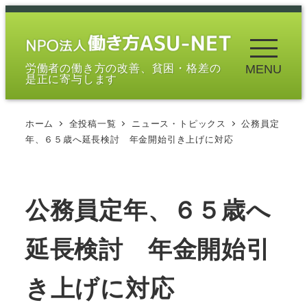
メ
イ
ン
労働者の働き方の改善、貧困・格差の
MENU
コ
是正に寄与します
ン
テ
ホーム
全投稿一覧
ニュース・トピックス
公務員定
ン
年、６５歳へ延長検討 年金開始引き上げに対応
ツ
へ
移
公務員定年、６５歳へ
動
延長検討 年金開始引
き上げに対応