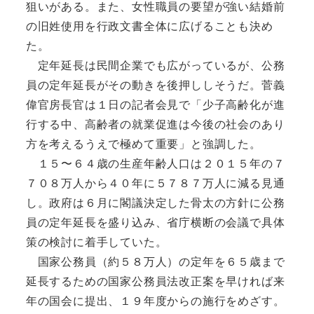
狙いがある。また、女性職員の要望が強い結婚前
の旧姓使用を行政文書全体に広げることも決め
た。
定年延長は民間企業でも広がっているが、公務
員の定年延長がその動きを後押ししそうだ。菅義
偉官房長官は１日の記者会見で「少子高齢化が進
行する中、高齢者の就業促進は今後の社会のあり
方を考えるうえで極めて重要」と強調した。
１５〜６４歳の生産年齢人口は２０１５年の７
７０８万人から４０年に５７８７万人に減る見通
し。政府は６月に閣議決定した骨太の方針に公務
員の定年延長を盛り込み、省庁横断の会議で具体
策の検討に着手していた。
国家公務員（約５８万人）の定年を６５歳まで
延長するための国家公務員法改正案を早ければ来
年の国会に提出、１９年度からの施行をめざす。