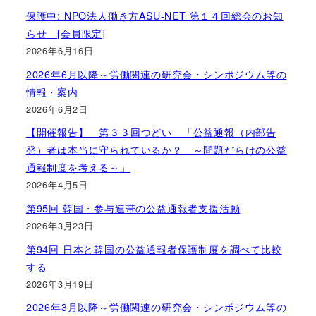
保護中: NPO法人働き方ASU-NET 第１４回総会のお知
らせ [会員限定]
2026年6月16日
2026年6月以降～労働関連の研究会・シンポジウム等の
情報・案内
2026年6月2日
【開催報告】 第３３回つどい 「公益通報（内部告
発）者は本当に守られているか？ ～問題だらけの公益
通報制度を考える～」
2026年4月5日
第95回 韓国・参与連帯の公益通報者支援活動
2026年3月23日
第94回 日本と韓国の公益通報者保護制度を調べて比較
する
2026年3月19日
2026年3月以降～労働関連の研究会・シンポジウム等の