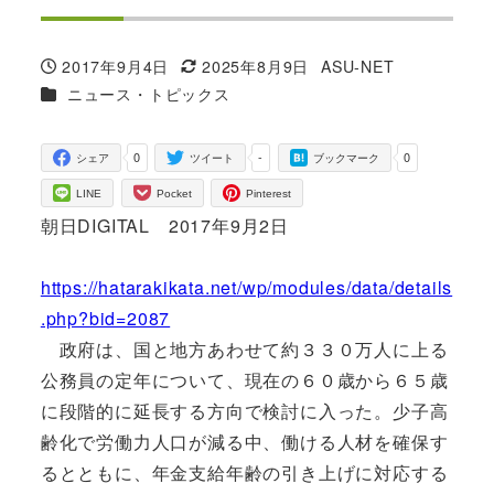
2017年9月4日
2025年8月9日
ASU-NET
投稿日
更新日
著
カテゴリー
ニュース・トピックス
者
0
-
0
シェア
ツイート
ブックマーク
LINE
Pocket
Pinterest
朝日DIGITAL 2017年9月2日
https://hatarakikata.net/wp/modules/data/details
.php?bid=2087
政府は、国と地方あわせて約３３０万人に上る
公務員の定年について、現在の６０歳から６５歳
に段階的に延長する方向で検討に入った。少子高
齢化で労働力人口が減る中、働ける人材を確保す
るとともに、年金支給年齢の引き上げに対応する