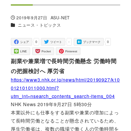
2019年9月27日
ASU-NET
投稿日
著
カテゴリー
ニュース・トピックス
者
0
-
0
シェア
ツイート
ブックマーク
LINE
Pocket
Pinterest
副業や兼業増で長時間労働懸念 労働時間
の把握検討へ 厚労省
https://www3.nhk.or.jp/news/html/20190927/k10
012101011000.html?
utm_int=nsearch_contents_search-items_004
NHK News 2019年9月27日 5時30分
本業以外にも仕事をする副業や兼業の増加によっ
て長時間労働となることが懸念されているため、
厚生労働省は、複数の職場で働く人の労働時間を