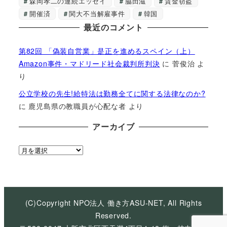
森岡孝二の連続エッセイ
脇田滋
賃金窃盗
開催済
関大不当解雇事件
韓国
最近のコメント
第82回 「偽装自営業」是正を進めるスペイン（上）
Amazon事件・マドリード社会裁判所判決
に
菅俊治
よ
り
公立学校の先生!給特法は勤務全てに関する法律なのか?
に
鹿児島県の教職員が心配な者
より
アーカイブ
ア
ー
カ
イ
ブ
(C)Copyright NPO法人 働き方ASU-NET, All Rights
Reserved.