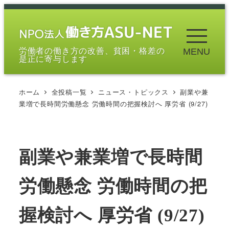
メ
イ
ン
労働者の働き方の改善、貧困・格差の
MENU
コ
是正に寄与します
ン
テ
ホーム
全投稿一覧
ニュース・トピックス
副業や兼
ン
業増で長時間労働懸念 労働時間の把握検討へ 厚労省 (9/27)
ツ
へ
移
副業や兼業増で長時間
動
労働懸念 労働時間の把
握検討へ 厚労省 (9/27)