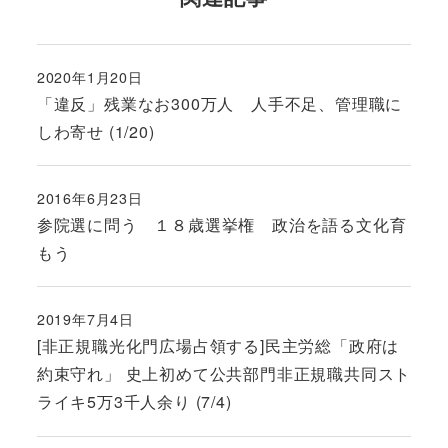
2020年1月20日
投稿日
「違反」残業なお300万人 人手不足、管理職に
しわ寄せ (1/20)
2016年6月23日
投稿日
参院選に問う １８歳選挙権 政治を語る文化育
もう
2019年7月4日
投稿日
[非正規職光化門広場占領する]民主労総「政府は
約束守れ」 史上初めて公共部門非正規職共同スト
ライキ5万3千人余り (7/4)