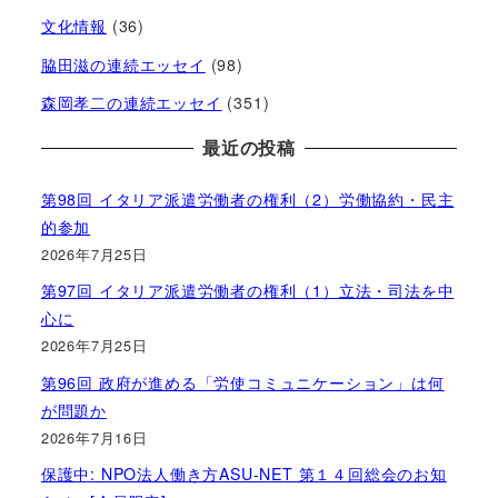
文化情報
(36)
脇田滋の連続エッセイ
(98)
森岡孝二の連続エッセイ
(351)
最近の投稿
第98回 イタリア派遣労働者の権利（2）労働協約・民主
的参加
2026年7月25日
第97回 イタリア派遣労働者の権利（1）立法・司法を中
心に
2026年7月25日
第96回 政府が進める「労使コミュニケーション」は何
が問題か
2026年7月16日
保護中: NPO法人働き方ASU-NET 第１４回総会のお知