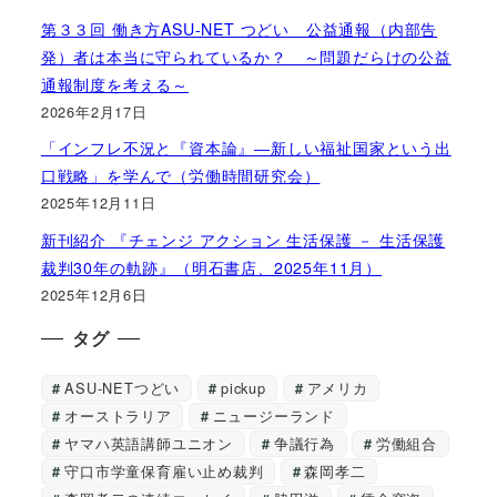
第３３回 働き方ASU-NET つどい 公益通報（内部告
発）者は本当に守られているか？ ～問題だらけの公益
通報制度を考える～
2026年2月17日
「インフレ不況と『資本論』―新しい福祉国家という出
口戦略」を学んで（労働時間研究会）
2025年12月11日
新刊紹介 『チェンジ アクション 生活保護 － 生活保護
裁判30年の軌跡』（明石書店、2025年11月）
2025年12月6日
タグ
ASU-NETつどい
pickup
アメリカ
オーストラリア
ニュージーランド
ヤマハ英語講師ユニオン
争議行為
労働組合
守口市学童保育雇い止め裁判
森岡孝二