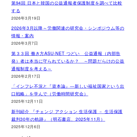
第94回 日本と韓国の公益通報者保護制度を調べて比較
する
2026年3月19日
2026年3月以降～労働関連の研究会・シンポジウム等の
情報・案内
2026年3月7日
第３３回 働き方ASU-NET つどい 公益通報（内部告
発）者は本当に守られているか？ ～問題だらけの公益
通報制度を考える～
2026年2月17日
「インフレ不況と『資本論』―新しい福祉国家という出
口戦略」を学んで（労働時間研究会）
2025年12月11日
新刊紹介 『チェンジ アクション 生活保護 － 生活保護
裁判30年の軌跡』（明石書店、2025年11月）
2025年12月6日