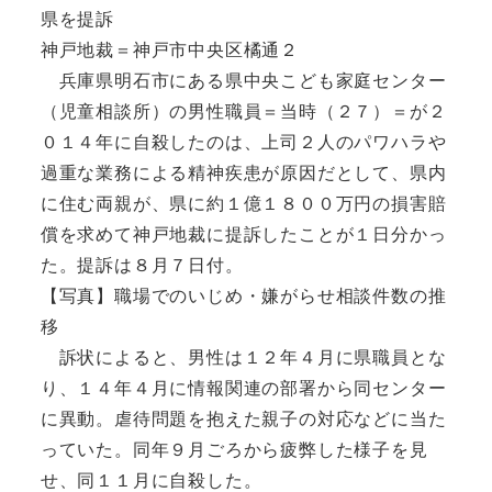
県を提訴
神戸地裁＝神戸市中央区橘通２
兵庫県明石市にある県中央こども家庭センター
（児童相談所）の男性職員＝当時（２７）＝が２
０１４年に自殺したのは、上司２人のパワハラや
過重な業務による精神疾患が原因だとして、県内
に住む両親が、県に約１億１８００万円の損害賠
償を求めて神戸地裁に提訴したことが１日分かっ
た。提訴は８月７日付。
【写真】職場でのいじめ・嫌がらせ相談件数の推
移
訴状によると、男性は１２年４月に県職員とな
り、１４年４月に情報関連の部署から同センター
に異動。虐待問題を抱えた親子の対応などに当た
っていた。同年９月ごろから疲弊した様子を見
せ、同１１月に自殺した。