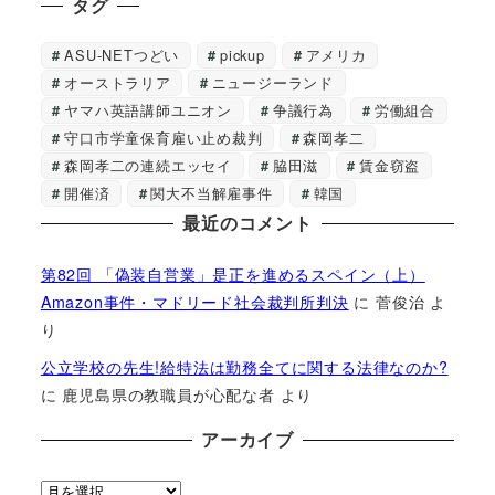
タグ
ASU-NETつどい
pickup
アメリカ
オーストラリア
ニュージーランド
ヤマハ英語講師ユニオン
争議行為
労働組合
守口市学童保育雇い止め裁判
森岡孝二
森岡孝二の連続エッセイ
脇田滋
賃金窃盗
開催済
関大不当解雇事件
韓国
最近のコメント
第82回 「偽装自営業」是正を進めるスペイン（上）
Amazon事件・マドリード社会裁判所判決
に
菅俊治
よ
り
公立学校の先生!給特法は勤務全てに関する法律なのか?
に
鹿児島県の教職員が心配な者
より
アーカイブ
ア