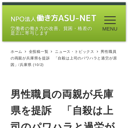
メ
イ
ン
労働者の働き方の改善、貧困・格差の
MENU
コ
是正に寄与します
ン
テ
ホーム
全投稿一覧
ニュース・トピックス
男性職員
ン
の両親が兵庫県を提訴 「自殺は上司のパワハラと過労が原
ツ
因」/兵庫県 (10/2)
へ
移
動
男性職員の両親が兵庫
県を提訴 「自殺は上
司のパワハラと過労が