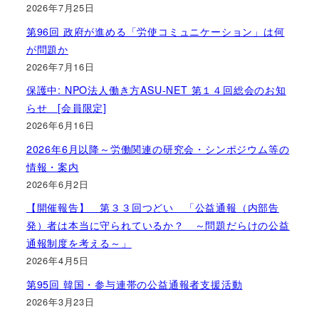
2026年7月25日
第96回 政府が進める「労使コミュニケーション」は何
が問題か
2026年7月16日
保護中: NPO法人働き方ASU-NET 第１４回総会のお知
らせ [会員限定]
2026年6月16日
2026年6月以降～労働関連の研究会・シンポジウム等の
情報・案内
2026年6月2日
【開催報告】 第３３回つどい 「公益通報（内部告
発）者は本当に守られているか？ ～問題だらけの公益
通報制度を考える～」
2026年4月5日
第95回 韓国・参与連帯の公益通報者支援活動
2026年3月23日