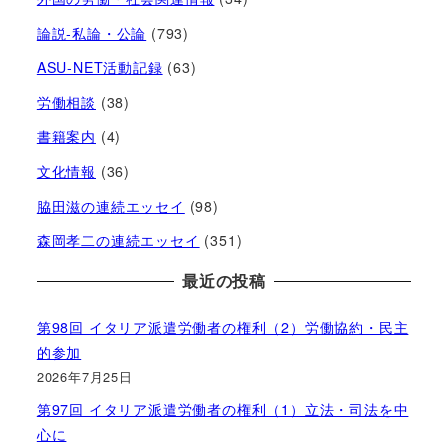
論説-私論・公論
(793)
ASU-NET活動記録
(63)
労働相談
(38)
書籍案内
(4)
文化情報
(36)
脇田滋の連続エッセイ
(98)
森岡孝二の連続エッセイ
(351)
最近の投稿
第98回 イタリア派遣労働者の権利（2）労働協約・民主
的参加
2026年7月25日
第97回 イタリア派遣労働者の権利（1）立法・司法を中
心に