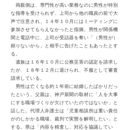
両親側は、専門性が高い業務なのに男性が特別
な指導を受けられず、上司から他の職員の前で大
声で注意され、１４年１０月にはミーティングに
参加させてもらえなかったと指摘。男性が関係機
関と電話中に、上司が受話器を奪い「（男性が）
頼りないから」と相手に告げたこともあったとす
る。
遺族は１６年１０月に公務災害の認定を請求し
たが、１８年１２月に退けられ、不服として審査
請求している。
男性は亡くなる約１年前に結婚したばかりだっ
たという。父親は、神戸新聞の取材に「人を大事
にする職場づくりが欠けていたのではないか」と
話した。代理人弁護士は「児童相談所は重い責任
がのしかかる職場。裁判で実態を解明したい」と
する。県は「内容を精査し、対応を協議してい