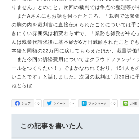
りません」とのこと。次回の裁判では争点の整理等が
またAさんにもお話を伺ったところ、「裁判では緊張
の胸の内を裁判官に直接伝えられたことについては手
きにくい雰囲気は相変わらずで、「業務も雑務が中心
んは残業代請求後に基本給が6万円減額されたことで
本給と同額の22万円に戻してもらえたほか、裁量労
また今回の訴訟費用についてはクラウドファンディン
ールをつくりたい！」でまかなわれており、151人も
いことです」と話しました。次回の裁判は1月30日に
ねとらぼ
0
-
0
シェア
ツイート
ブックマーク
LINE
この記事を書いた人