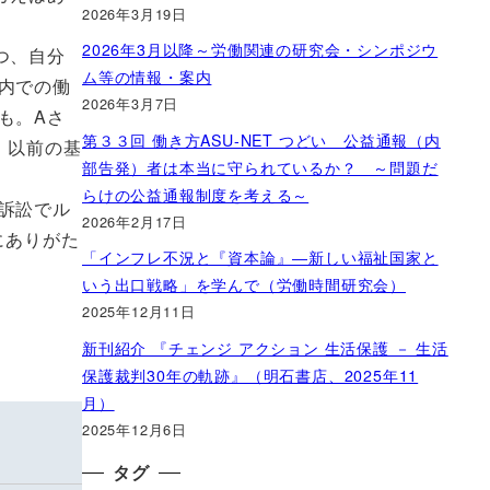
2026年3月19日
2026年3月以降～労働関連の研究会・シンポジウ
つ、自分
ム等の情報・案内
内での働
2026年3月7日
も。Aさ
第３３回 働き方ASU-NET つどい 公益通報（内
、以前の基
部告発）者は本当に守られているか？ ～問題だ
。
らけの公益通報制度を考える～
訴訟でル
2026年2月17日
にありがた
「インフレ不況と『資本論』―新しい福祉国家と
いう出口戦略」を学んで（労働時間研究会）
2025年12月11日
新刊紹介 『チェンジ アクション 生活保護 － 生活
保護裁判30年の軌跡』（明石書店、2025年11
月）
2025年12月6日
タグ