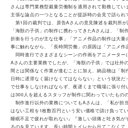
さんは専門業務型裁量労働制を適用されて勤務してい
主張な論点の一つとなることが提訴時の会見で語られ
第1回の裁判では、原告Aさんの意見陳述を裁判所が許可
「海獣の子供」の制作に携わってきたAさんは、「制
折衝を行うのが主な仕事」「アニメ作品の制作は大量
事に触れながら、「長時間労働」の原因は「アニメ作
同時進行でさまざまなシーンの作画をアニメーターに
Aさんの主要業務でしたが、「海獣の子供」では社外の
間とは関係なく作業が進むことに加え、納品物は「制
日時に遅滞なく届けなくてはならない」という状況だ
で仕事をしなければならず、夜遅くまで職場に張り付
は300人を超えるスタッフが制作に関わっていたもの
制作進行以外の業務についてもAさんは、「私が担当
はない工程を1枚数百円という安い価格で請け負って
睡眠不足で疲れが取れない』『激しい頭痛と吐き気が
るのを見ています。長い時間トイレから出てこなくて