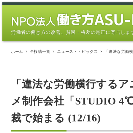
メ
イ
ン
コ
労働者の働き方の改善、貧困・格差の是正に寄与しま
ン
テ
ホーム
全投稿一覧
ニュース・トピックス
「違法な労働横
ン
ツ
へ
移
「違法な労働横行するア
動
メ制作会社「STUDIO
裁で始まる (12/16)