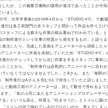
ましたが、この裁量労働制の適用が違法であったことが今回
ていました。
。大学卒業後の2016年4月から「STUDIO 4℃」で劇
作進行は各工程部門の全スタッフと関わって作品を作り上げ
のスタッフによる膨大な作業の積み重ねで行われている」と
品の制作進行という仕事の性質から発生するもの」と語りま
発注したり、完成した原画をアニメーターから回収したり
アニメーターに作画を依頼していたため「STUDIO 4℃」
作進行がチェックしてから次に作業をするスタッフに事前に
ったことから、「制作進行は必然的にアニメーターに合わせ
いていなくてはなりませんでした」とAさん。また「海獣の
の、制作進行はAさんを含む3人で担当していたと話しました
した動画工程のアニメーターは、決して数分で作れるよう
います」「私の上司にあたるアニメーションプロデューサー
する』といつも訴え、何度も『吐きそうだ』とトイレに駆け
、『トイレの中で倒れているのではないのか、死んでしまっ