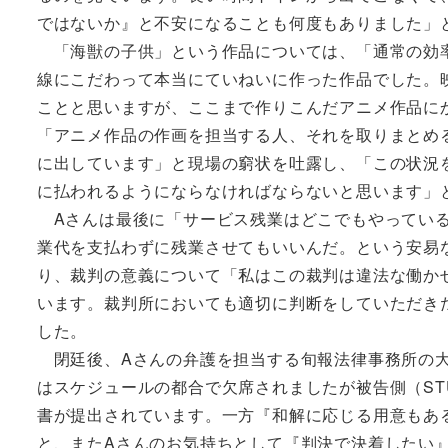
ではないか』と不安になることも何度もありました」
「海獣の子供」という作品については、「通常の効率
線にこだわって本当にていねいに作った作品でした。
ことと思いますが、ここまで作りこんだアニメ作品に
「アニメ作品の作画を担当する人、それを取りまとめ
に出しています」と現場の窮状を吐露し、「この状況
に払われるようにならなければならないと思います」
Aさんは最後に「サービス残業はどこでもやっている
業代を支払わずに残業させてもいいんだ。という安易
り、裁判の意義について「私はこの裁判は違法な働か
います。裁判所においても適切に判断をしていただき
した。
閉廷後、Aさんの弁護を担当する旬報法律事務所の大
はスケジュールの都合で欠席されましたが被告側（ST
書が提出されています。一方『和解に応じる用意もあ
と、またAさんのお気持ちとして『判決で決着したい