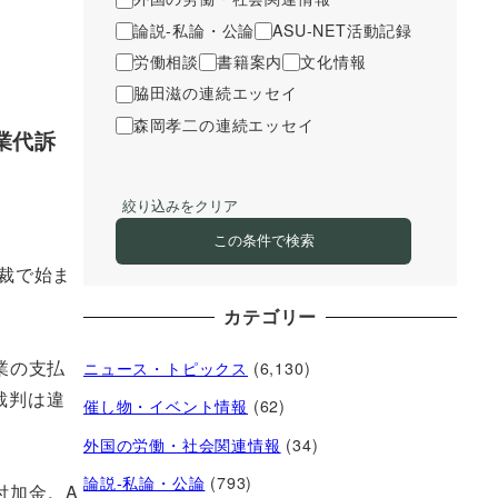
論説-私論・公論
ASU-NET活動記録
労働相談
書籍案内
文化情報
脇田滋の連続エッセイ
森岡孝二の連続エッセイ
業代訴
絞り込みをクリア
この条件で検索
地裁で始ま
カテゴリー
業の支払
ニュース・トピックス
(6,130)
裁判は違
催し物・イベント情報
(62)
外国の労働・社会関連情報
(34)
論説-私論・公論
(793)
付加金。A