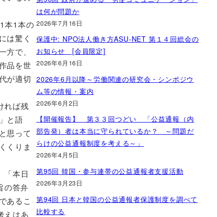
は何が問題か
2026年7月16日
1本1本の
には驚く
保護中: NPO法人働き方ASU-NET 第１４回総会の
お知らせ [会員限定]
一方で、
2026年6月16日
作品を世
代が適切
2026年6月以降～労働関連の研究会・シンポジウ
ム等の情報・案内
2026年6月2日
ければ残
【開催報告】 第３３回つどい 「公益通報（内
」と語
部告発）者は本当に守られているか？ ～問題だ
と思って
らけの公益通報制度を考える～」
くくりま
2026年4月5日
第95回 韓国・参与連帯の公益通報者支援活動
、「本日
2026年3月23日
旨の答弁
第94回 日本と韓国の公益通報者保護制度を調べて
であるこ
比較する
考えはあ