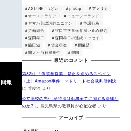
ASU-NETつどい
pickup
アメリカ
オーストラリア
ニュージーランド
ヤマハ英語講師ユニオン
争議行為
労働組合
守口市学童保育雇い止め裁判
森岡孝二
森岡孝二の連続エッセイ
脇田滋
賃金窃盗
開催済
関大不当解雇事件
韓国
最近のコメント
第82回 「偽装自営業」是正を進めるスペイン
（上）Amazon事件・マドリード社会裁判所判決
中間報
に
菅俊治
より
公立学校の先生!給特法は勤務全てに関する法律な
のか?
に
鹿児島県の教職員が心配な者
より
アーカイブ
ア