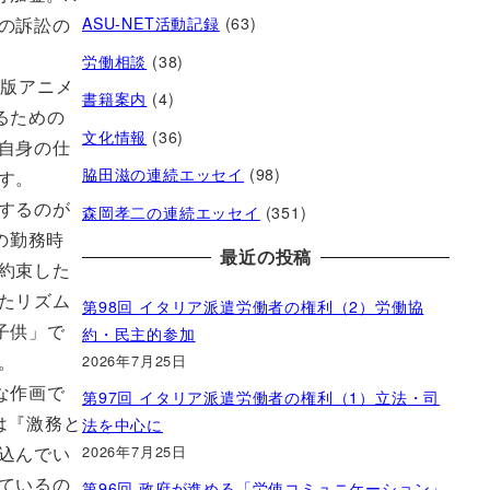
ASU-NET活動記録
(63)
の訴訟の
労働相談
(38)
場版アニメ
書籍案内
(4)
るための
文化情報
(36)
自身の仕
脇田滋の連続エッセイ
(98)
す。
するのが
森岡孝二の連続エッセイ
(351)
の勤務時
最近の投稿
約束した
たリズム
第98回 イタリア派遣労働者の権利（2）労働協
子供」で
約・民主的参加
。
2026年7月25日
な作画で
第97回 イタリア派遣労働者の権利（1）立法・司
は『激務と
法を中心に
2026年7月25日
込んでい
ているの
第96回 政府が進める「労使コミュニケーション」