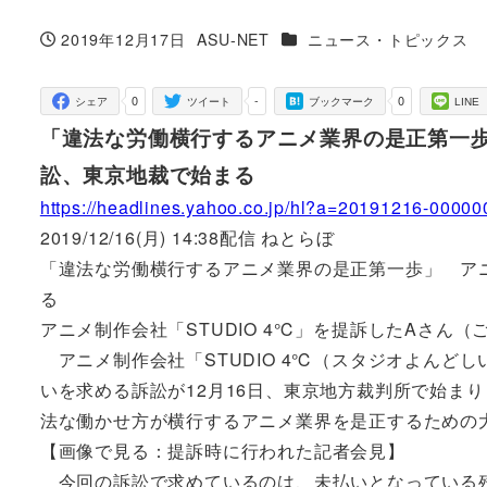
カテゴリー
2019年12月17日
ASU-NET
ニュース・トピックス
投稿日
著
者
0
-
0
シェア
ツイート
ブックマーク
LINE
「違法な労働横行するアニメ業界の是正第一歩」
訟、東京地裁で始まる
https://headlines.yahoo.co.jp/hl?a=20191216-000000
2019/12/16(月) 14:38配信 ねとらぼ
「違法な労働横行するアニメ業界の是正第一歩」 アニ
る
アニメ制作会社「STUDIO 4℃」を提訴したAさん
アニメ制作会社「STUDIO 4℃（スタジオよんど
いを求める訴訟が12月16日、東京地方裁判所で始ま
法な働かせ方が横行するアニメ業界を是正するための
【画像で見る：提訴時に行われた記者会見】
今回の訴訟で求めているのは、未払いとなっている残業代2