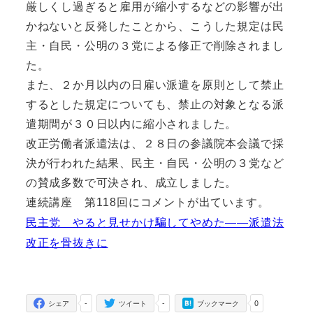
厳しくし過ぎると雇用が縮小するなどの影響が出
かねないと反発したことから、こうした規定は民
主・自民・公明の３党による修正で削除されまし
た。
また、２か月以内の日雇い派遣を原則として禁止
するとした規定についても、禁止の対象となる派
遣期間が３０日以内に縮小されました。
改正労働者派遣法は、２８日の参議院本会議で採
決が行われた結果、民主・自民・公明の３党など
の賛成多数で可決され、成立しました。
連続講座 第118回にコメントが出ています。
民主党 やると見せかけ騙してやめた――派遣法
改正を骨抜きに
-
-
0
シェア
ツイート
ブックマーク