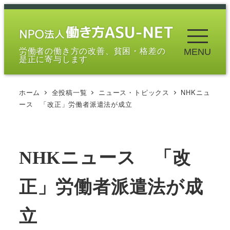
メ
イ
ン
労働者の働き方の改善、貧困・格差の
MENU
コ
是正に寄与します
ン
テ
ホーム
全投稿一覧
ニュース・トピックス
NHKニュ
ン
ース 「改正」労働者派遣法が成立
ツ
へ
移
NHKニュース 「改
動
正」労働者派遣法が成
立