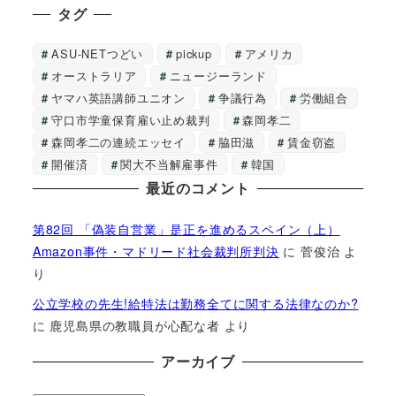
タグ
ASU-NETつどい
pickup
アメリカ
オーストラリア
ニュージーランド
ヤマハ英語講師ユニオン
争議行為
労働組合
守口市学童保育雇い止め裁判
森岡孝二
森岡孝二の連続エッセイ
脇田滋
賃金窃盗
開催済
関大不当解雇事件
韓国
最近のコメント
第82回 「偽装自営業」是正を進めるスペイン（上）
Amazon事件・マドリード社会裁判所判決
に
菅俊治
よ
り
公立学校の先生!給特法は勤務全てに関する法律なのか?
に
鹿児島県の教職員が心配な者
より
アーカイブ