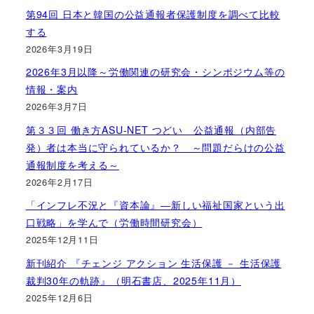
第94回 日本と韓国の公益通報者保護制度を調べて比較
する
2026年3月19日
2026年3月以降～労働関連の研究会・シンポジウム等の
情報・案内
2026年3月7日
第３３回 働き方ASU-NET つどい 公益通報（内部告
発）者は本当に守られているか？ ～問題だらけの公益
通報制度を考える～
2026年2月17日
「インフレ不況と『資本論』―新しい福祉国家という出
口戦略」を学んで（労働時間研究会）
2025年12月11日
新刊紹介 『チェンジ アクション 生活保護 － 生活保護
裁判30年の軌跡』（明石書店、2025年11月）
2025年12月6日