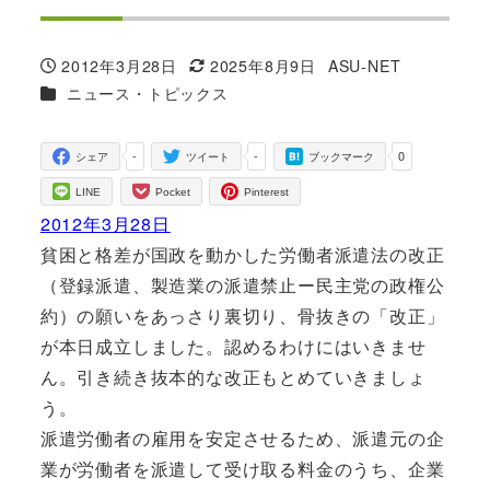
2012年3月28日
2025年8月9日
ASU-NET
投稿日
更新日
著
カテゴリー
ニュース・トピックス
者
-
-
0
シェア
ツイート
ブックマーク
LINE
Pocket
Pinterest
2012年3月28日
貧困と格差が国政を動かした労働者派遣法の改正
（登録派遣、製造業の派遣禁止ー民主党の政権公
約）の願いをあっさり裏切り、骨抜きの「改正」
が本日成立しました。認めるわけにはいきませ
ん。引き続き抜本的な改正もとめていきましょ
う。
派遣労働者の雇用を安定させるため、派遣元の企
業が労働者を派遣して受け取る料金のうち、企業