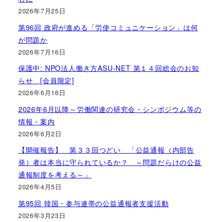
2026年7月25日
第96回 政府が進める「労使コミュニケーション」は何
が問題か
2026年7月16日
保護中: NPO法人働き方ASU-NET 第１４回総会のお知
らせ [会員限定]
2026年6月16日
2026年6月以降～労働関連の研究会・シンポジウム等の
情報・案内
2026年6月2日
【開催報告】 第３３回つどい 「公益通報（内部告
発）者は本当に守られているか？ ～問題だらけの公益
通報制度を考える～」
2026年4月5日
第95回 韓国・参与連帯の公益通報者支援活動
2026年3月23日