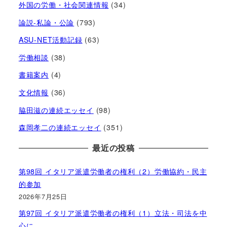
外国の労働・社会関連情報
(34)
論説-私論・公論
(793)
ASU-NET活動記録
(63)
労働相談
(38)
書籍案内
(4)
文化情報
(36)
脇田滋の連続エッセイ
(98)
森岡孝二の連続エッセイ
(351)
最近の投稿
第98回 イタリア派遣労働者の権利（2）労働協約・民主
的参加
2026年7月25日
第97回 イタリア派遣労働者の権利（1）立法・司法を中
心に