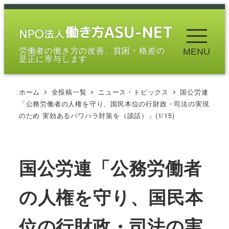
メ
イ
ン
労働者の働き方の改善、貧困・格差の
MENU
コ
是正に寄与します
ン
テ
ホーム
全投稿一覧
ニュース・トピックス
国公労連
ン
「公務労働者の人権を守り、国民本位の行財政・司法の実現
ツ
のため 実効あるパワハラ対策を（談話）」(1/15)
へ
移
動
国公労連「公務労働者
の人権を守り、国民本
位の行財政・司法の実