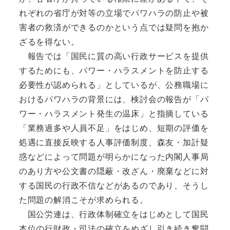
れぞれの省庁が対等の立場でパワハラの防止や被
害者の救済ができるのかという点では疑問を抱か
ざるを得ない。
報告では「国民に質の高い行政サービスを提供
するためにも、パワー・ハラスメントを防止する
必要性が認められる」としているが、公務職場に
おけるパワハラの背景には、検討会の報告が「パ
ワー・ハラスメント発生の温床」と指摘している
「業務過多や人員不足」をはじめ、短期の評価を
処遇に直接反映する人事評価制度、森友・加計疑
惑などによって問題が明らかになった内閣人事局
のあり方や公文書の隠蔽・改ざん・廃棄などに対
する国民の行政不信などがあるのであり、そうし
た問題の解消こそが求められる。
国公労連は、行政体制確立をはじめとして国民
本位の行財政・司法の確立をめざし引き続き奮闘