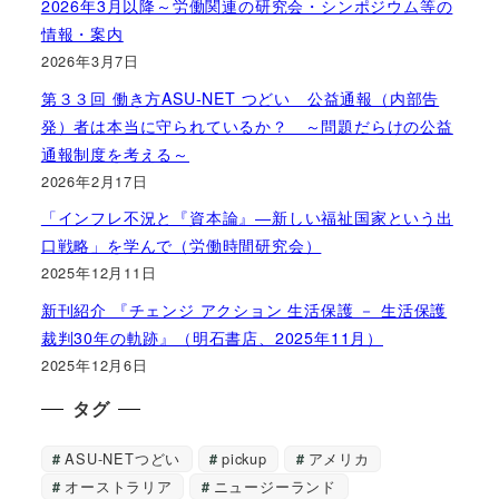
2026年3月以降～労働関連の研究会・シンポジウム等の
情報・案内
2026年3月7日
第３３回 働き方ASU-NET つどい 公益通報（内部告
発）者は本当に守られているか？ ～問題だらけの公益
通報制度を考える～
2026年2月17日
「インフレ不況と『資本論』―新しい福祉国家という出
口戦略」を学んで（労働時間研究会）
2025年12月11日
新刊紹介 『チェンジ アクション 生活保護 － 生活保護
裁判30年の軌跡』（明石書店、2025年11月）
2025年12月6日
タグ
ASU-NETつどい
pickup
アメリカ
オーストラリア
ニュージーランド