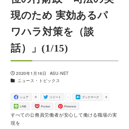
現のため 実効あるパ
ワハラ対策を（談
話）」(1/15)
2020年1月16日
ASU-NET
投稿日
著
カテゴリー
ニュース・トピックス
者
0
-
0
シェア
ツイート
ブックマーク
LINE
Pocket
Pinterest
すべての公務員労働者が安心して働ける職場の実
現を