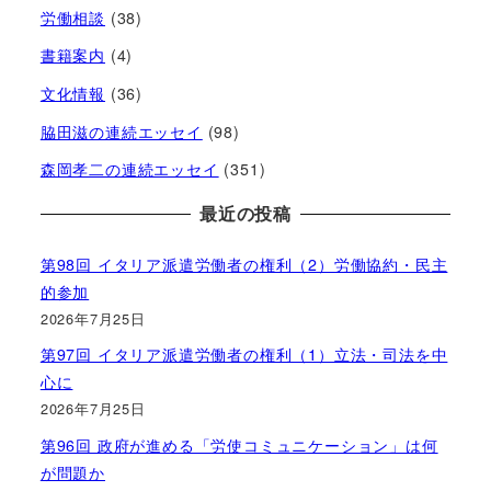
労働相談
(38)
書籍案内
(4)
文化情報
(36)
脇田滋の連続エッセイ
(98)
森岡孝二の連続エッセイ
(351)
最近の投稿
第98回 イタリア派遣労働者の権利（2）労働協約・民主
的参加
2026年7月25日
第97回 イタリア派遣労働者の権利（1）立法・司法を中
心に
2026年7月25日
第96回 政府が進める「労使コミュニケーション」は何
が問題か