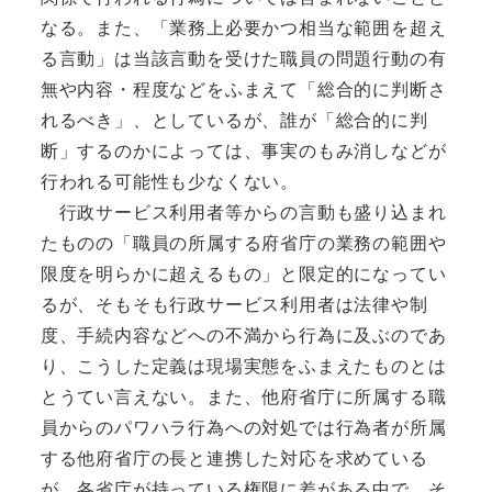
なる。また、「業務上必要かつ相当な範囲を超え
る言動」は当該言動を受けた職員の問題行動の有
無や内容・程度などをふまえて「総合的に判断さ
れるべき」、としているが、誰が「総合的に判
断」するのかによっては、事実のもみ消しなどが
行われる可能性も少なくない。
行政サービス利用者等からの言動も盛り込まれ
たものの「職員の所属する府省庁の業務の範囲や
限度を明らかに超えるもの」と限定的になってい
るが、そもそも行政サービス利用者は法律や制
度、手続内容などへの不満から行為に及ぶのであ
り、こうした定義は現場実態をふまえたものとは
とうてい言えない。また、他府省庁に所属する職
員からのパワハラ行為への対処では行為者が所属
する他府省庁の長と連携した対応を求めている
が、各省庁が持っている権限に差がある中で、そ