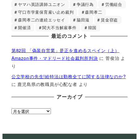
ヤマハ英語講師ユニオン
争議行為
労働組合
守口市学童保育雇い止め裁判
森岡孝二
森岡孝二の連続エッセイ
脇田滋
賃金窃盗
開催済
関大不当解雇事件
韓国
最近のコメント
第82回 「偽装自営業」是正を進めるスペイン（上）
Amazon事件・マドリード社会裁判所判決
に
菅俊治
よ
り
公立学校の先生!給特法は勤務全てに関する法律なのか?
に
鹿児島県の教職員が心配な者
より
アーカイブ
ア
ー
カ
イ