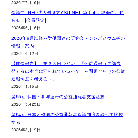
2026年7月16日
保護中: NPO法人働き方ASU-NET 第１４回総会のお知
らせ [会員限定]
2026年6月16日
2026年6月以降～労働関連の研究会・シンポジウム等の
情報・案内
2026年6月2日
【開催報告】 第３３回つどい 「公益通報（内部告
発）者は本当に守られているか？ ～問題だらけの公益
通報制度を考える～」
2026年4月5日
第95回 韓国・参与連帯の公益通報者支援活動
2026年3月23日
第94回 日本と韓国の公益通報者保護制度を調べて比較
する
2026年3月19日