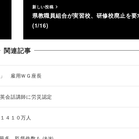
新しい投稿
県教職員組合が実習校、研修校廃止を要
(1/16)
関連記事
る」 雇用ＷＧ座長
の英会話講師に労災認定
用１４１０万人
多、監督件数も (8/8)