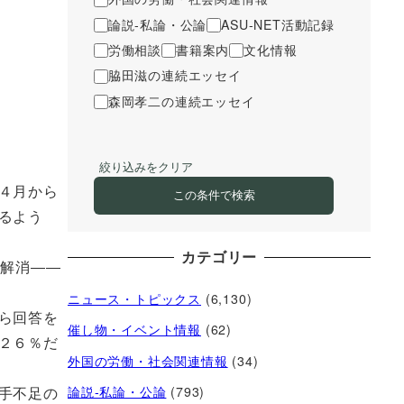
論説-私論・公論
ASU-NET活動記録
労働相談
書籍案内
文化情報
脇田滋の連続エッセイ
森岡孝二の連続エッセイ
絞り込みをクリア
４月から
この条件で検索
るよう
カテゴリー
の解消――
ニュース・トピックス
(6,130)
ら回答を
催し物・イベント情報
(62)
２６％だ
外国の労働・社会関連情報
(34)
手不足の
論説-私論・公論
(793)