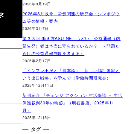
2026年3月19日
2026年3月以降～労働関連の研究会・シンポジウ
求
ム等の情報・案内
2026年3月7日
第３３回 働き方ASU-NET つどい 公益通報（内
部告発）者は本当に守られているか？ ～問題だ
らけの公益通報制度を考える～
2026年2月17日
「インフレ不況と『資本論』―新しい福祉国家と
いう出口戦略」を学んで（労働時間研究会）
2025年12月11日
新刊紹介 『チェンジ アクション 生活保護 － 生活
保護裁判30年の軌跡』（明石書店、2025年11
月）
2025年12月6日
タグ