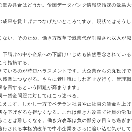
の進み具合はどうか。帝国データバンク情報統括課の飯島大
の成果を賃上げにつなげたいところですが、現状ではそうし
ない。そのため、働き方改革で残業代が削減され収入が減
下請けの中小企業への下請けいじめも依然懸念されている
こう指摘する。
きているのが時短ハラスメントです。大企業からの丸投げで
ス残業につながる。さらに管理職にしわ寄せが行く。管理職
康を害するという問題が高まります」
同一賃金問題に対してはこう述べる。
こえます。しかし一方でベテラン社員や正社員の賃金を上げ
遇を下げざるを得なくなる。これは働き方改革で社員の労働
ることは難しくなる。働き方改革は負の部分が目立ち過ぎま
行される本格的改革で中小企業をさらに追い込む気がして