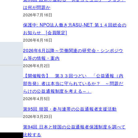
は何が問題か
2026年7月16日
保護中: NPO法人働き方ASU-NET 第１４回総会の
お知らせ [会員限定]
2026年6月16日
2026年6月以降～労働関連の研究会・シンポジウ
ム等の情報・案内
2026年6月2日
【開催報告】 第３３回つどい 「公益通報（内
部告発）者は本当に守られているか？ ～問題だ
らけの公益通報制度を考える～」
2026年4月5日
第95回 韓国・参与連帯の公益通報者支援活動
2026年3月23日
第94回 日本と韓国の公益通報者保護制度を調べて
比較する