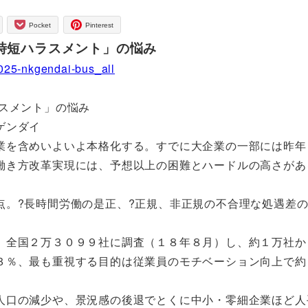
Pocket
Pinterest
時短ハラスメント」の悩み
025-nkgendai-bus_all
スメント」の悩み
ゲンダイ
を含めいよいよ本格化する。すでに大企業の一部には昨年
働き方改革実現には、予想以上の困難とハードルの高さがあ
。?長時間労働の是正、?正規、非正規の不合理な処遇差
全国２万３０９９社に調査（１８年８月）し、約１万社か
３％、最も重視する目的は従業員のモチベーション向上で約
口の減少や、景況感の後退でとくに中小・零細企業ほど人