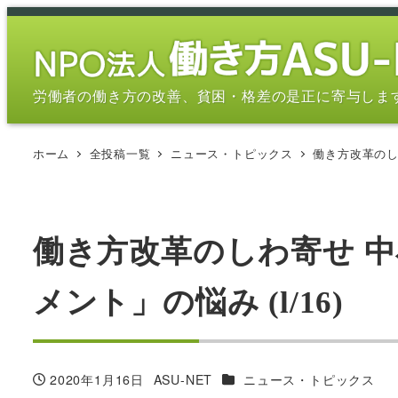
メ
イ
ン
コ
労働者の働き方の改善、貧困・格差の是正に寄与しま
ン
テ
ホーム
全投稿一覧
ニュース・トピックス
働き方改革のし
ン
ツ
へ
移
働き方改革のしわ寄せ 
動
メント」の悩み (l/16)
カテゴリー
2020年1月16日
ASU-NET
ニュース・トピックス
投稿日
著