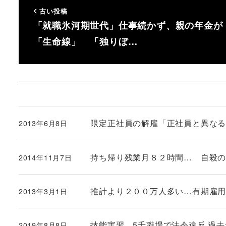
古い投稿
「就職氷河期世代」仕事続かず、親の年金が
「生命線」 「独りぼ…
限定正社員の解雇「正社員と異な
2013年6月8日
投稿日
持ち帰り残業月８２時間… 自殺
2014年11月7日
投稿日
推計より２００万人多い…有期雇
2013年3月1日
投稿日
技能実習、5千職場で法令違反 過去最
2019年8月8日