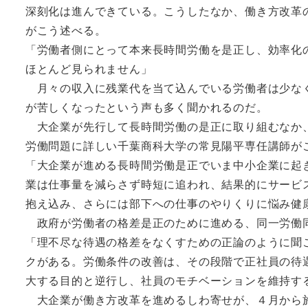
深刻化は進んできている。こうしたなか、働き方改革
がこう述べる。
「労働者側にとって本来長時間労働を是正し、効率化
ほとんど見られません」
月々の収入に残業代を当て込んでいる労働者は少なく
が苦しくなったという声も多く聞かれるのだ。
大企業が先行して長時間労働の是正に取り組むなか、
労働問題に詳しい千葉商科大学の常見陽平専任講師が
「大企業が進める長時間労働是正でいま中小企業に起
業は仕事量を減らさず時短に追われ、結果的にサービ
抱え込み、さらには部下への仕事のやりくりに悩み健
政府が労働者の格差是正のために進める、同一労働
「理不尽な待遇の格差をなくすための正論のように聞
クがある。労働条件の改善は、その段階で正社員の待
大する目的と逆行し、社員のモチベーションを維持す
大企業が働き方改革を進めるしわ寄せが、４月から施