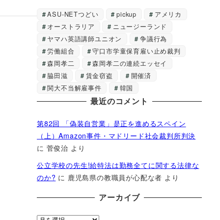
ASU-NETつどい
pickup
アメリカ
オーストラリア
ニュージーランド
ヤマハ英語講師ユニオン
争議行為
労働組合
守口市学童保育雇い止め裁判
森岡孝二
森岡孝二の連続エッセイ
脇田滋
賃金窃盗
開催済
関大不当解雇事件
韓国
最近のコメント
第82回 「偽装自営業」是正を進めるスペイン
（上）Amazon事件・マドリード社会裁判所判決
に
菅俊治
より
公立学校の先生!給特法は勤務全てに関する法律な
のか?
に
鹿児島県の教職員が心配な者
より
アーカイブ
ア