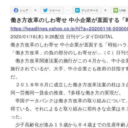
者
0
-
0
シェア
ツイート
ブックマーク
LINE
働き方改革のしわ寄せ 中小企業が直面する「
https://headlines.yahoo.co.jp/hl?a=20200116-00000
2020/01/16(木) 9:26配信 日刊ゲンダイDIGITAL
働き方改革のしわ寄せ 中小企業が直面する「時短ハラ
「働き方改革」の負の部分のしわ寄せが…（Ｃ）日刊
働き方改革関連法案の施行がこの４月から、中小企業
施行されているが、大手、中小企業とも政府の目指す
だ。
２０１８年６月に成立した働き方改革法案の柱は３点
同一労働同一賃金の推進、?多様な働き方の実現だ。
帝国データバンクは働き方改革の取り組みについて、
得ている。それによると取り組みに前向きな企業は６
った。
少子高齢化が進み１５歳から６４歳までの生産年齢人