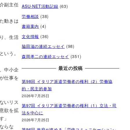
介副主任
ASU-NET活動記録
(63)
労働相談
(38)
た動きは
書籍案内
(4)
文化情報
(36)
り、生活
脇田滋の連続エッセイ
(98)
という。
森岡孝二の連続エッセイ
(351)
最近の投稿
、中小企
が仕事を
第98回 イタリア派遣労働者の権利（2）労働協
約・民主的参加
2026年7月25日
ないリス
第97回 イタリア派遣労働者の権利（1）立法・司
意欲を拡
法を中心に
す」
2026年7月25日
ならな
第96回 政府が進める「労使コミュニケーション」