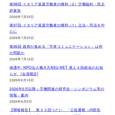
第98回 イタリア派遣労働者の権利（2）労働協約・民主
的参加
2026年7月25日
第97回 イタリア派遣労働者の権利（1）立法・司法を中
心に
2026年7月25日
第96回 政府が進める「労使コミュニケーション」は何
が問題か
2026年7月16日
保護中: NPO法人働き方ASU-NET 第１４回総会のお知
らせ [会員限定]
2026年6月16日
2026年6月以降～労働関連の研究会・シンポジウム等の
情報・案内
2026年6月2日
【開催報告】 第３３回つどい 「公益通報（内部告