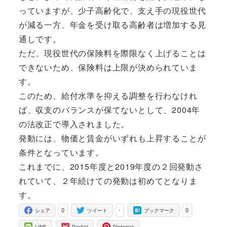
っていますが、少子高齢化で、支え手の現役世代
が減る一方、年金を受け取る高齢者は増加する見
通しです。
ただ、現役世代の保険料を際限なく上げることは
できないため、保険料は上限が決められていま
す。
このため、給付水準を抑える調整を行わなけれ
ば、収支のバランスが保てないとして、2004年
の法改正で導入されました。
発動には、物価と賃金がいずれも上昇することが
条件となっています。
これまでに、2015年度と2019年度の２回発動さ
れていて、２年続けての発動は初めてとなりま
す。
0
-
0
シェア
ツイート
ブックマーク
LINE
Pocket
Pinterest