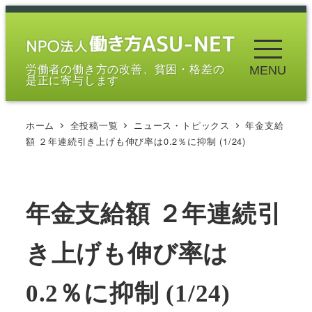
メ
イ
ン
労働者の働き方の改善、貧困・格差の
MENU
コ
是正に寄与します
ン
テ
ホーム
全投稿一覧
ニュース・トピックス
年金支給
ン
額 ２年連続引き上げも伸び率は0.2％に抑制 (1/24)
ツ
へ
移
年金支給額 ２年連続引
動
き上げも伸び率は
0.2％に抑制 (1/24)