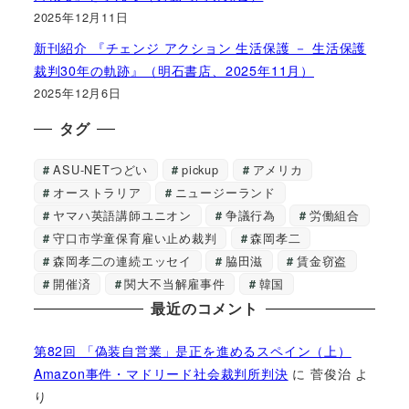
2025年12月11日
新刊紹介 『チェンジ アクション 生活保護 － 生活保護
裁判30年の軌跡』（明石書店、2025年11月）
2025年12月6日
タグ
ASU-NETつどい
pickup
アメリカ
オーストラリア
ニュージーランド
ヤマハ英語講師ユニオン
争議行為
労働組合
守口市学童保育雇い止め裁判
森岡孝二
森岡孝二の連続エッセイ
脇田滋
賃金窃盗
開催済
関大不当解雇事件
韓国
最近のコメント
第82回 「偽装自営業」是正を進めるスペイン（上）
Amazon事件・マドリード社会裁判所判決
に
菅俊治
よ
り