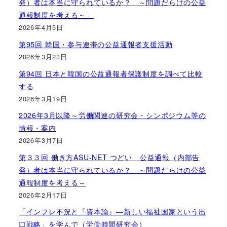
発）者は本当に守られているか？ ～問題だらけの公益
通報制度を考える～」
2026年4月5日
第95回 韓国・参与連帯の公益通報者支援活動
2026年3月23日
第94回 日本と韓国の公益通報者保護制度を調べて比較
する
2026年3月19日
2026年3月以降～労働関連の研究会・シンポジウム等の
情報・案内
2026年3月7日
第３３回 働き方ASU-NET つどい 公益通報（内部告
発）者は本当に守られているか？ ～問題だらけの公益
通報制度を考える～
2026年2月17日
「インフレ不況と『資本論』―新しい福祉国家という出
口戦略」を学んで（労働時間研究会）