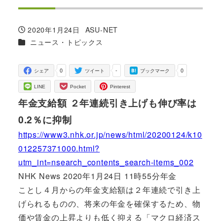
2020年1月24日
ASU-NET
投稿日
著
カテゴリー
ニュース・トピックス
者
0
-
0
シェア
ツイート
ブックマーク
LINE
Pocket
Pinterest
年金支給額 ２年連続引き上げも伸び率は
0.2％に抑制
https://www3.nhk.or.jp/news/html/20200124/k10
012257371000.html?
utm_int=nsearch_contents_search-items_002
NHK News 2020年1月24日 11時55分年金
ことし４月からの年金支給額は２年連続で引き上
げられるものの、将来の年金を確保するため、物
価や賃金の上昇よりも低く抑える「マクロ経済ス