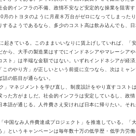
社会的インフラの不備、政情不安など安定的な操業を阻害す
10月のトヨタのように月産８万台がゼロになってしまった
りするようであるなら、多少のコスト高は飲み込んでも、日
に起きている。このままいいなりに賃上げしていれば、「
だから、大手の製造業はすでにインドネシアやマレーシアや
コスト」は半端な金額ではない。いずれインドネシアが経済
「このやり方」が正しいという前提に立つなら、次はミャン
ば話の筋目が通らない。
ク」マネジメントを学び直し、制度設計をやり直すコスト
戻った方がましだ。社会的インフラは安定しているし、政情
日本語が通じる。人件費さえ安ければ日本に帰りたい。それ
「中国なみ人件費達成プロジェクト」を推進している。「
ろ」というキャンペーンは毎年数十万の低学歴・低学力労働