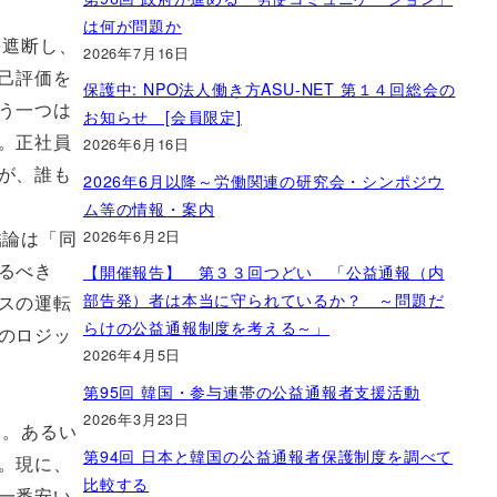
は何が問題か
を遮断し、
2026年7月16日
己評価を
保護中: NPO法人働き方ASU-NET 第１４回総会の
う一つは
お知らせ [会員限定]
2026年6月16日
。正社員
が、誰も
2026年6月以降～労働関連の研究会・シンポジウ
ム等の情報・案内
2026年6月2日
結論は「同
【開催報告】 第３３回つどい 「公益通報（内
るべき
部告発）者は本当に守られているか？ ～問題だ
スの運転
らけの公益通報制度を考える～」
のロジッ
2026年4月5日
第95回 韓国・参与連帯の公益通報者支援活動
2026年3月23日
る。あるい
第94回 日本と韓国の公益通報者保護制度を調べて
。現に、
比較する
一番安い