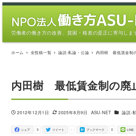
メ
イ
ン
コ
労働者の働き方の改善、貧困・格差の是正に寄与しま
ン
テ
ホーム
全投稿一覧
論説-私論・公論
内田樹 最低賃金制
ン
ツ
へ
移
内田樹 最低賃金制の廃
動
カテゴリ
2012年12月1日
2025年8月9日
ASU-NET
論説-
投稿日
更新日
著
者
0
-
0
シェア
ツイート
ブックマーク
LINE