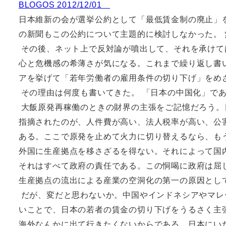
BLOGOS 2012/12/01
日本維新の会が選挙公約として「最低賃金制の廃止」
の新聞もこの公約について主題的に検討しなかった。 
その後、ネット上で反対論が噴出して、それを承けて
心と危機感の希薄さが気になる。これまで繰り返し書
アを挙げて「若年労働者の雇用条件の切り下げ」をめ
その理由は何度も書いてきた。 「日本の中国化」で
大飯原発再稼働のときの財界の主張をご記憶だろう。
指摘されたのが、人件費が高い、法人税率が高い、公
ある。ここで原発を止めて火力に切り替えるなら、も
外国に生産拠点を移さざるを得ない。それによって国
それはすべて政府の責任である。この恫喝に政府は屈
生産拠点の流出による産業の空洞化の第一の原因とし
だが、変だと思わないか。中国やインドネシアやマレ
いことで、日本の若者の賃金の切り下げをうるさく主
海外なんかに出て行きたくないからである。日本にい