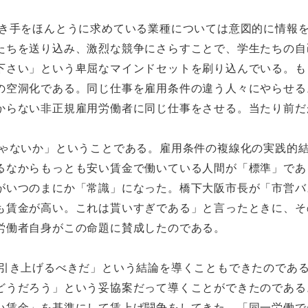
き手をほんとうに求めている業種については意図的に情報
たちを送り込み、激烈な競争にさらすことで、学生たちの自
下さい」という卑屈なマインドセットを刷り込んでいる。も
の空洞化である。同じ仕事を雇用条件の違う人々にやらせる
からない非正規雇用労働者に同じ仕事をさせる。当たり前だ
ゃないか」ということである。雇用条件の複線化の実践的
るなからもっとも安い賃金で働いている人間が「標準」であ
がいつのまにか「常識」になった。橋下大阪市長が「市営バ
も賃金が高い。これは貰いすぎである」と言ったときに、そ
労働者自身がこの命題に賛成したのである。
引き上げるべきだ」という結論を導くこともできたのであ
どうだろう」という妥協案だって導くことができたのである
い賃金」を基準にして賃上げ闘争をしてきた。「同一労働で