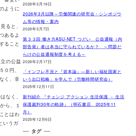
2026年3月19日
のように
2026年3月以降～労働関連の研究会・シンポジウ
ム等の情報・案内
を見ると、
2026年3月7日
つあるよ
第３３回 働き方ASU-NET つどい 公益通報（内
すること
部告発）者は本当に守られているか？ ～問題だ
らけの公益通報制度を考える～
2026年2月17日
中立の公益
５０円、
「インフレ不況と『資本論』―新しい福祉国家と
いう出口戦略」を学んで（労働時間研究会）
なく、非
2025年12月11日
新刊紹介 『チェンジ アクション 生活保護 － 生活
ではなく、
保護裁判30年の軌跡』（明石書店、2025年11
だから、１
月）
ことはわ
2025年12月6日
というガ
タグ