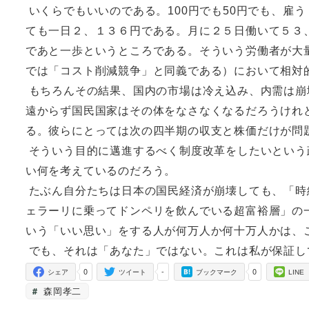
いくらでもいいのである。100円でも50円でも、雇
ても一日２、１３６円である。月に２５日働いて５３
であと一歩というところである。そういう労働者が大
では「コスト削減競争」と同義である）において相対
もちろんその結果、国内の市場は冷え込み、内需は崩
遠からず国民国家はその体をなさなくなるだろうけれ
る。彼らにとっては次の四半期の収支と株価だけが問
そういう目的に邁進するべく制度改革をしたいという
い何を考えているのだろう。
たぶん自分たちは日本の国民経済が崩壊しても、「時
ェラーリに乗ってドンペリを飲んでいる超富裕層」の
いう「いい思い」をする人が何万人か何十万人かは、
でも、それは「あなた」ではない。これは私が保証し
0
-
0
シェア
ツイート
ブックマーク
LINE
森岡孝二