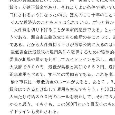
賃金」が適正賃金であり、それよりよい条件で働いて
口にされるようになったのは、ほんのここ十年のこと
そんな近過去のことも人々は忘れている。ずっと昔か
「人件費を切り下げることが国家的急務である」とい
うである。新自由主義政党である維新の会にとって、
である。だから人件費切り下げが選挙公約に入るのは
最低賃金は最低限の雇用条件を確保するための強制的
委員が相場や景況を判断してガイドラインを示し、都
大阪府で８００円、最低が島根と高知で６５２円。適
正規雇用も含めて、すべての労働者である。これを廃
橋下市長は「最低賃金のルールがあると、あと２，３
賃金はできるだけ出して雇用も生んでもらう」と30
人当たり時給８００円のルールを廃止して、それで３
かると思う。そもそも、この800円という目安そのも
イドラインも廃止される。