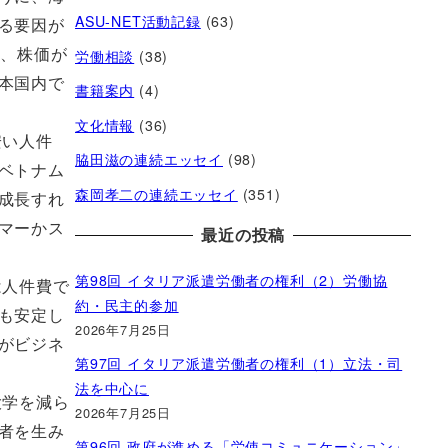
ASU-NET活動記録
(63)
る要因が
労働相談
(38)
り、株価が
本国内で
書籍案内
(4)
文化情報
(36)
安い人件
脇田滋の連続エッセイ
(98)
ベトナム
森岡孝二の連続エッセイ
(351)
成長すれ
マーかス
最近の投稿
第98回 イタリア派遣労働者の権利（2）労働協
は人件費で
約・民主的参加
も安定し
2026年7月25日
がビジネ
第97回 イタリア派遣労働者の権利（1）立法・司
法を中心に
大学を減ら
2026年7月25日
者を生み
第96回 政府が進める「労使コミュニケーション」