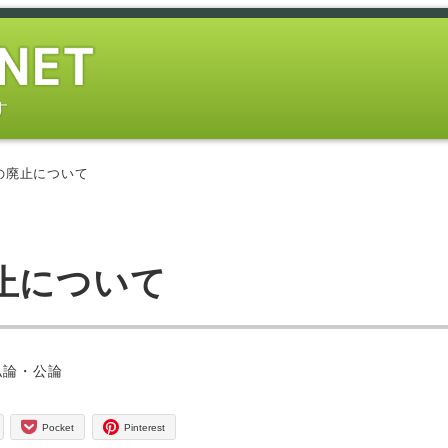
す
の廃止について
止について
ー
私論・公論
Pocket
Pinterest