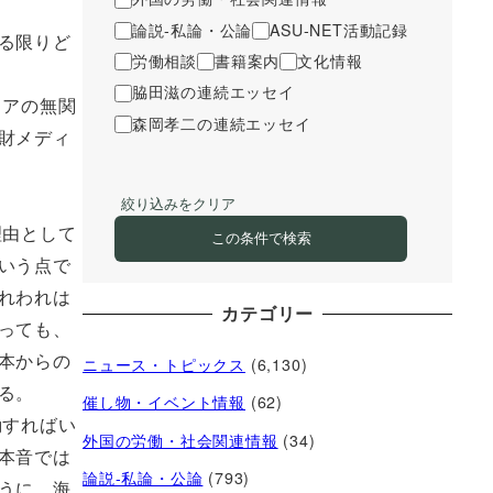
論説-私論・公論
ASU-NET活動記録
る限りど
労働相談
書籍案内
文化情報
脇田滋の連続エッセイ
ィアの無関
森岡孝二の連続エッセイ
財メディ
絞り込みをクリア
理由として
この条件で検索
いう点で
れわれは
カテゴリー
っても、
本からの
ニュース・トピックス
(6,130)
る。
催し物・イベント情報
(62)
動すればい
外国の労働・社会関連情報
(34)
本音では
論説-私論・公論
(793)
うに、海