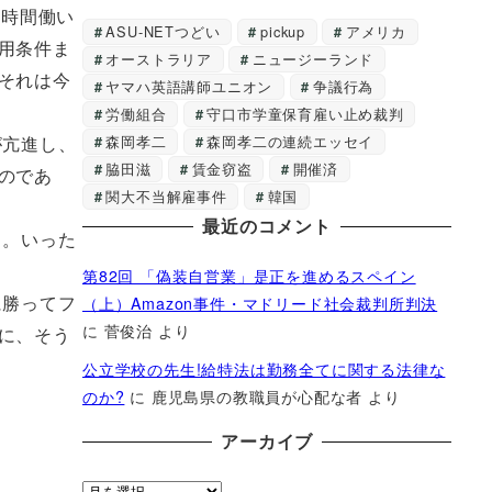
８時間働い
ASU-NETつどい
pickup
アメリカ
用条件ま
オーストラリア
ニュージーランド
それは今
ヤマハ英語講師ユニオン
争議行為
労働組合
守口市学童保育雇い止め裁判
森岡孝二
森岡孝二の連続エッセイ
が亢進し、
脇田滋
賃金窃盗
開催済
のであ
関大不当解雇事件
韓国
最近のコメント
る。いった
第82回 「偽装自営業」是正を進めるスペイン
（上）Amazon事件・マドリード社会裁判所判決
に勝ってフ
に
菅俊治
より
に、そう
公立学校の先生!給特法は勤務全てに関する法律な
のか?
に
鹿児島県の教職員が心配な者
より
アーカイブ
ア