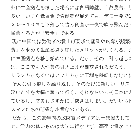
外に生産拠点を移した場合には言語障壁、自然災害、
多い。いくら低賃金で労働者が雇えても、デモ一発で
３０〜４０％も下落して含み資産が一夜で吹っ飛んだ
操業する方が「安全」である。
現に中国では労働者の賃上げ要求で罷業や略奪が頻繁
費」を求めて生産拠点を移したメリットがなくなる。
に生産拠点を移し始めている。だが、その「引っ越し
ば、ここでも人件費の引き上げが要求されるだろう。
リランカかあるいはアフリカかに工場を移転しなけれ
そんな引っ越しを繰り返し、そのたびに新しい「リス
浮いた分を大幅に奪って行く。それならいっそ日本に
ているし、防災もさすがに手抜きはしまい。だいいち
スマンたちの悲痛な本音なのである。
だから、この数年間の政財官メディアは一致協力して
せ。学力の低いものは大学に行かせず、高卒で働かせ