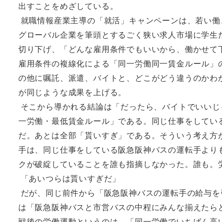
出すことをめざしている。
就職情報産業主導の「就活」キャンペーンは、若い働
グローバル企業を筆頭とするごく狭い求人市場に学生
切り下げ、「どんな雇用条件でもいいから、働かせて
雇用条件の複線化による「同一労働同一賃金ルール」
の他に嘱託、派遣、バイトと、どこがどう違うのかわ
が同じような成果を上げる。
そこから導かれる結論は「だったら、バイトでいいじ
一労働・最低賃金ルール」である。同じ仕事をしてい
だ。あとは全部「貰いすぎ」である。そういう考え方
手は、同じ仕事をしている阪急阪神バスの運転手より
クが破綻していることを誰も指摘しなかった。誰も。
「あいつらは貰いすぎだ」
だが、同じ前件から「阪急阪神バスの運転手の給与を
は「阪急阪神バスと市営バスの中程にみんな揃えたら
戦後の労働運動というのは、「同一労働でいちばん高