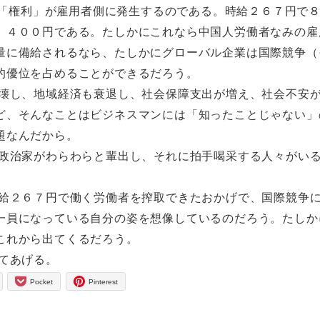
う「権利」が雇用者側に発生するのである。時給２６７円で
、４００円である。たしかにこれなら中国人労働者なみの雇
量に備給されるなら、たしかにグローバル企業は国際競争（
的優位を占めることができるだろう。
壊し、地域経済も衰退し、社会保障支出が増え、社会不安
ど、そんなことはビジネスマンには「知ったことじゃない」
題なんだから。
政治家がわらわらと輩出し、それに拍手喝采する人々がい
給２６７円で働く労働者を搾取できたおかげで、国際競争
一員になっている自分の姿を想像しているのだろう。たしか
これから出てくるだろう。
てあげる。
Pocket
Pinterest