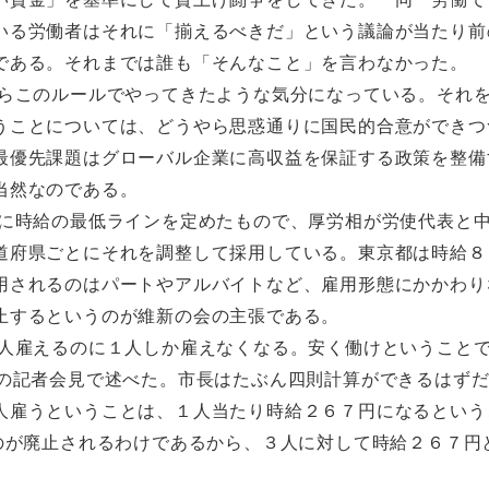
いる労働者はそれに「揃えるべきだ」という議論が当たり前
である。それまでは誰も「そんなこと」を言わなかった。
らこのルールでやってきたような気分になっている。それ
うことについては、どうやら思惑通りに国民的合意ができつ
最優先課題はグローバル企業に高収益を保証する政策を整備
当然なのである。
に時給の最低ラインを定めたもので、厚労相が労使代表と
道府県ごとにそれを調整して採用している。東京都は時給８
用されるのはパートやアルバイトなど、雇用形態にかかわり
止するというのが維新の会の主張である。
人雇えるのに１人しか雇えなくなる。安く働けということ
日の記者会見で述べた。市長はたぶん四則計算ができるはず
人雇うということは、１人当たり時給２６７円になるという
のが廃止されるわけであるから、３人に対して時給２６７円