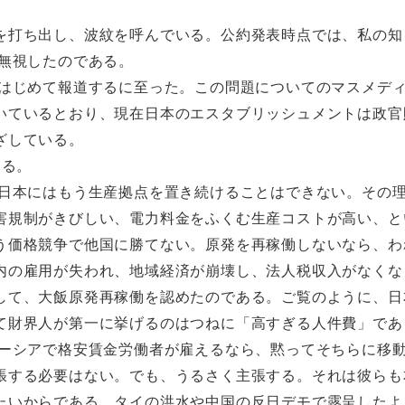
を打ち出し、波紋を呼んでいる。公約発表時点では、私の知
無視したのである。
はじめて報道するに至った。この問題についてのマスメデ
いているとおり、現在日本のエスタブリッシュメントは政官
ざしている。
ある。
日本にはもう生産拠点を置き続けることはできない。その
害規制がきびしい、電力料金をふくむ生産コストが高い、と
う価格競争で他国に勝てない。原発を再稼働しないなら、わ
内の雇用が失われ、地域経済が崩壊し、法人税収入がなくな
して、大飯原発再稼働を認めたのである。ご覧のように、日
て財界人が第一に挙げるのはつねに「高すぎる人件費」であ
ーシアで格安賃金労働者が雇えるなら、黙ってそちらに移
張する必要はない。でも、うるさく主張する。それは彼らも
たいからである。タイの洪水や中国の反日デモで露呈したよ