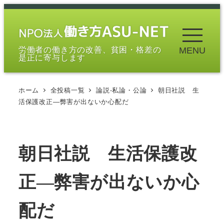
メ
イ
ン
労働者の働き方の改善、貧困・格差の
MENU
コ
是正に寄与します
ン
テ
ホーム
全投稿一覧
論説-私論・公論
朝日社説 生
ン
活保護改正―弊害が出ないか心配だ
ツ
へ
移
朝日社説 生活保護改
動
正―弊害が出ないか心
配だ