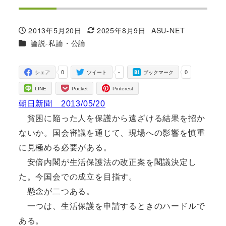
2013年5月20日
2025年8月9日
ASU-NET
投稿日
更新日
著
カテゴリー
論説-私論・公論
者
0
-
0
シェア
ツイート
ブックマーク
LINE
Pocket
Pinterest
朝日新聞 2013/05/20
貧困に陥った人を保護から遠ざける結果を招か
ないか。国会審議を通じて、現場への影響を慎重
に見極める必要がある。
安倍内閣が生活保護法の改正案を閣議決定し
た。今国会での成立を目指す。
懸念が二つある。
一つは、生活保護を申請するときのハードルで
ある。