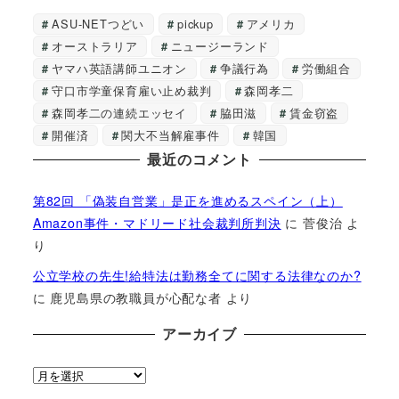
ASU-NETつどい
pickup
アメリカ
オーストラリア
ニュージーランド
ヤマハ英語講師ユニオン
争議行為
労働組合
守口市学童保育雇い止め裁判
森岡孝二
森岡孝二の連続エッセイ
脇田滋
賃金窃盗
開催済
関大不当解雇事件
韓国
最近のコメント
第82回 「偽装自営業」是正を進めるスペイン（上）
Amazon事件・マドリード社会裁判所判決
に
菅俊治
よ
り
公立学校の先生!給特法は勤務全てに関する法律なのか?
に
鹿児島県の教職員が心配な者
より
アーカイブ
ア
ー