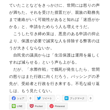
ていたことなどをきっかけに、世間には怒りの声
が満ちた。それを受けた措置だが、親族の勤務先
まで連絡がいく可能性があると知れば「迷惑がか
かる」と、申請をためらう人も増えそうだ。
こうした引き締め策は、悪意のある申請の抑止
より、保護が必要で誠実な人を排除する弊害のほ
うが大きくならないか。
自民党の議員からは「生活保護は運用を厳しく
すれば減らせる」という声も上がる。
だが、「水際作戦」で餓死が発生したら、世間
の怒りはまた行政に向くだろう。バッシングの矛
先が、受給者と行政を行き来する。不毛な繰り返
しは、もう見たくない。
0
-
0
シェア
ツイート
ブックマーク
LINE
Pocket
Pinterest