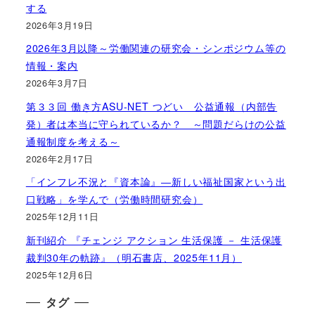
する
2026年3月19日
2026年3月以降～労働関連の研究会・シンポジウム等の
情報・案内
2026年3月7日
第３３回 働き方ASU-NET つどい 公益通報（内部告
発）者は本当に守られているか？ ～問題だらけの公益
通報制度を考える～
2026年2月17日
「インフレ不況と『資本論』―新しい福祉国家という出
口戦略」を学んで（労働時間研究会）
2025年12月11日
新刊紹介 『チェンジ アクション 生活保護 － 生活保護
裁判30年の軌跡』（明石書店、2025年11月）
2025年12月6日
タグ