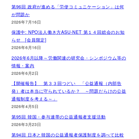
第96回 政府が進める「労使コミュニケーション」は何
が問題か
2026年7月16日
保護中: NPO法人働き方ASU-NET 第１４回総会のお知
らせ [会員限定]
2026年6月16日
2026年6月以降～労働関連の研究会・シンポジウム等の
情報・案内
2026年6月2日
【開催報告】 第３３回つどい 「公益通報（内部告
発）者は本当に守られているか？ ～問題だらけの公益
通報制度を考える～」
2026年4月5日
第95回 韓国・参与連帯の公益通報者支援活動
2026年3月23日
第94回 日本と韓国の公益通報者保護制度を調べて比較