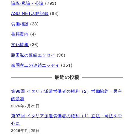
論説-私論・公論
(793)
ASU-NET活動記録
(63)
労働相談
(38)
書籍案内
(4)
文化情報
(36)
脇田滋の連続エッセイ
(98)
森岡孝二の連続エッセイ
(351)
最近の投稿
第98回 イタリア派遣労働者の権利（2）労働協約・民主
的参加
2026年7月25日
第97回 イタリア派遣労働者の権利（1）立法・司法を中
心に
2026年7月25日