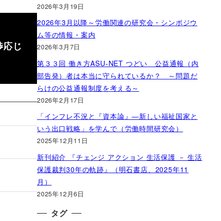
2026年3月19日
2026年3月以降～労働関連の研究会・シンポジウ
ム等の情報・案内
渉応じ
2026年3月7日
第３３回 働き方ASU-NET つどい 公益通報（内
部告発）者は本当に守られているか？ ～問題だ
らけの公益通報制度を考える～
2026年2月17日
「インフレ不況と『資本論』―新しい福祉国家と
いう出口戦略」を学んで（労働時間研究会）
2025年12月11日
新刊紹介 『チェンジ アクション 生活保護 － 生活
保護裁判30年の軌跡』（明石書店、2025年11
月）
2025年12月6日
タグ