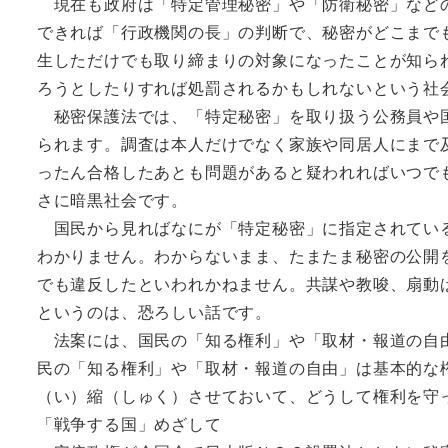
現在も政府は「特定管理秘密」や「防衛秘密」などの
できれば「行政機関の長」の判断で、秘密がどこまで
生しただけでも取り締まりの対象になったことが知ら
ろうとしたりすれば処罰されるかもしれないという社
秘密保護法では、「特定秘密」を取り扱う公務員や国
られます。調査は本人だけでなく家族や同居人にまで
ったん合格したあとも問題があると疑われればいつで
さに暗黒社会です。
国民から見ればなにが「特定秘密」に指定されている
わかりません。わからないまま、たまたま秘密の公開
でも違反したといわれかねません。共謀や教唆、扇動
というのは、恐ろしい話です。
法案には、国民の「知る権利」や「取材・報道の自由
民の「知る権利」や「取材・報道の自由」は基本的な
（い）縮（しゅく）させておいて、どうして権利を守
「戦争する国」めざして