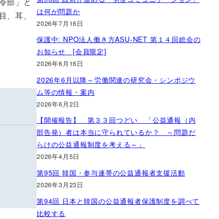
令部」と
は何が問題か
目、耳、
2026年7月16日
保護中: NPO法人働き方ASU-NET 第１４回総会の
お知らせ [会員限定]
2026年6月16日
2026年6月以降～労働関連の研究会・シンポジウ
ム等の情報・案内
2026年6月2日
【開催報告】 第３３回つどい 「公益通報（内
部告発）者は本当に守られているか？ ～問題だ
らけの公益通報制度を考える～」
2026年4月5日
第95回 韓国・参与連帯の公益通報者支援活動
2026年3月23日
第94回 日本と韓国の公益通報者保護制度を調べて
比較する