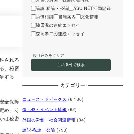
論説-私論・公論
ASU-NET活動記録
労働相談
書籍案内
文化情報
脇田滋の連続エッセイ
森岡孝二の連続エッセイ
絞り込みをクリア
科される
この条件で検索
る、秘密
争する
カテゴリー
ニュース・トピックス
(6,130)
安全保障
催し物・イベント情報
(62)
定め、そ
かは秘密
外国の労働・社会関連情報
(34)
論説-私論・公論
(793)