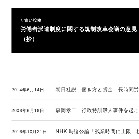
古い投稿
労働者派遣制度に関する規制改革会議の意見
（抄）
朝日社説 働き方と賃金―長時間
2014年6月14日
投稿日
森岡孝二 行政特訓殺人事件を起
2008年6月18日
投稿日
NHK 時論公論「残業時間に上限 
2016年10月21日
投稿日