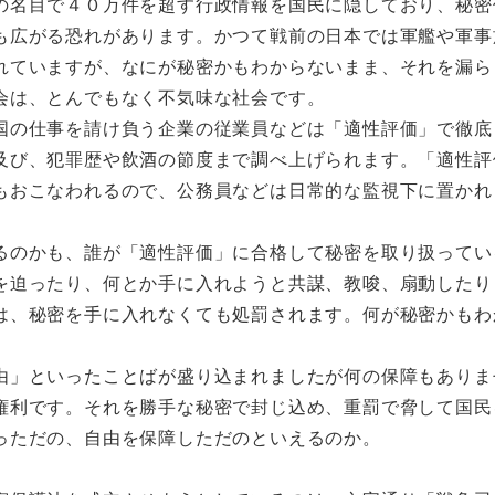
名目で４０万件を超す行政情報を国民に隠しており、秘密
も広がる恐れがあります。かつて戦前の日本では軍艦や軍事
れていますが、なにが秘密かもわからないまま、それを漏ら
会は、とんでもなく不気味な社会です。
の仕事を請け負う企業の従業員などは「適性評価」で徹底
及び、犯罪歴や飲酒の節度まで調べ上げられます。「適性評
もおこなわれるので、公務員などは日常的な監視下に置かれ
のかも、誰が「適性評価」に合格して秘密を取り扱ってい
を迫ったり、何とか手に入れようと共謀、教唆、扇動したり
は、秘密を手に入れなくても処罰されます。何が秘密かもわ
」といったことばが盛り込まれましたが何の保障もありま
権利です。それを勝手な秘密で封じ込め、重罰で脅して国民
っただの、自由を保障しただのといえるのか。