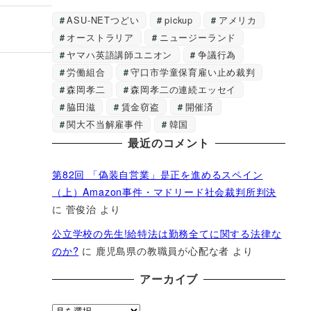
ASU-NETつどい
pickup
アメリカ
オーストラリア
ニュージーランド
ヤマハ英語講師ユニオン
争議行為
労働組合
守口市学童保育雇い止め裁判
森岡孝二
森岡孝二の連続エッセイ
脇田滋
賃金窃盗
開催済
関大不当解雇事件
韓国
最近のコメント
第82回 「偽装自営業」是正を進めるスペイン
（上）Amazon事件・マドリード社会裁判所判決
に
菅俊治
より
公立学校の先生!給特法は勤務全てに関する法律な
のか?
に
鹿児島県の教職員が心配な者
より
アーカイブ
ア