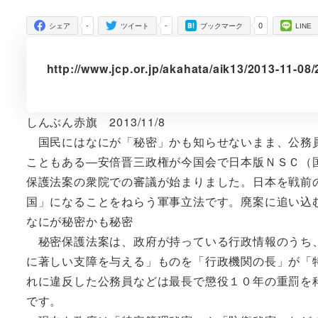
者
-
-
0
シェア
ツイート
ブックマーク
LINE
http://www.jcp.or.jp/akahata/aik13/2013-11-0
しんぶん赤旗 2013/11/8
国民にはなにが「秘密」かも知らせないまま、公務員
こともある―安倍晋三政権が今国会で日本版ＮＳＣ（
保護法案の衆院での審議が始まりました。日本を戦前
国」になることをねらう軍事立法です。廃案に追い込
なにが秘密かも秘密
秘密保護法案は、政府が持っている行政情報のうち、
に著しい支障を与える」ものを「行政機関の長」が「
れに違反した公務員などは最長で懲役１０年の重罰を
です。