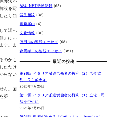
保護法が
ASU-NET活動記録
(63)
施設を写
労働相談
(38)
したり知
書籍案内
(4)
して調べ
文化情報
(36)
価」はい
脇田滋の連続エッセイ
(98)
ます。ま
森岡孝二の連続エッセイ
(351)
るのかも
最近の投稿
しただけ
第98回 イタリア派遣労働者の権利（2）労働協
からない
約・民主的参加
2026年7月25日
せん。国
第97回 イタリア派遣労働者の権利（1）立法・司
を萎
法を中心に
2026年7月25日
第96回 政府が進める「労使コミュニケーション」