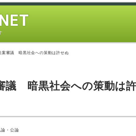
す
法案審議 暗黒社会への策動は許せぬ
審議 暗黒社会への策動は
ー
私論・公論