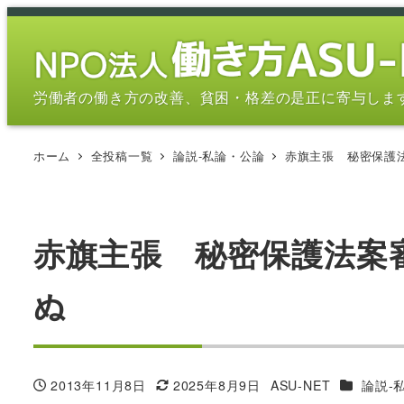
メ
イ
ン
コ
労働者の働き方の改善、貧困・格差の是正に寄与しま
ン
テ
ホーム
全投稿一覧
論説-私論・公論
赤旗主張 秘密保護
ン
ツ
へ
移
赤旗主張 秘密保護法案
動
ぬ
カテゴリ
2013年11月8日
2025年8月9日
ASU-NET
論説-
投稿日
更新日
著