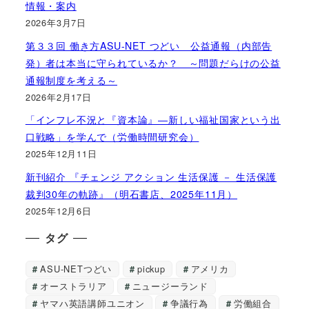
情報・案内
2026年3月7日
第３３回 働き方ASU-NET つどい 公益通報（内部告
発）者は本当に守られているか？ ～問題だらけの公益
通報制度を考える～
2026年2月17日
「インフレ不況と『資本論』―新しい福祉国家という出
口戦略」を学んで（労働時間研究会）
2025年12月11日
新刊紹介 『チェンジ アクション 生活保護 － 生活保護
裁判30年の軌跡』（明石書店、2025年11月）
2025年12月6日
タグ
ASU-NETつどい
pickup
アメリカ
オーストラリア
ニュージーランド
ヤマハ英語講師ユニオン
争議行為
労働組合