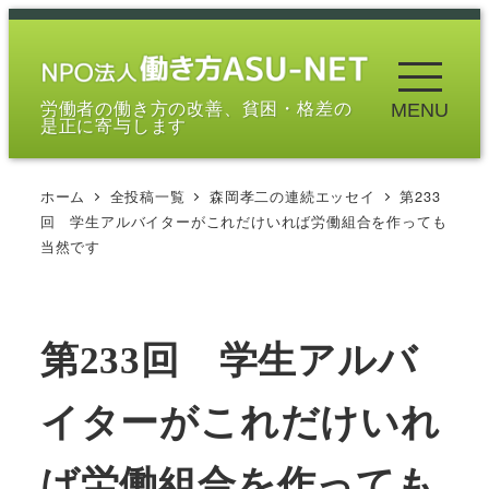
メ
イ
ン
労働者の働き方の改善、貧困・格差の
MENU
コ
是正に寄与します
ン
テ
ホーム
全投稿一覧
森岡孝二の連続エッセイ
第233
ン
回 学生アルバイターがこれだけいれば労働組合を作っても
ツ
当然です
へ
移
動
第233回 学生アルバ
イターがこれだけいれ
ば労働組合を作っても