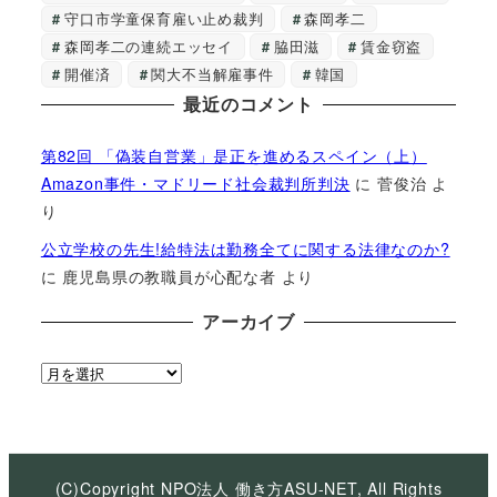
守口市学童保育雇い止め裁判
森岡孝二
森岡孝二の連続エッセイ
脇田滋
賃金窃盗
開催済
関大不当解雇事件
韓国
最近のコメント
第82回 「偽装自営業」是正を進めるスペイン（上）
Amazon事件・マドリード社会裁判所判決
に
菅俊治
よ
り
公立学校の先生!給特法は勤務全てに関する法律なのか?
に
鹿児島県の教職員が心配な者
より
アーカイブ
ア
ー
カ
イ
ブ
(C)Copyright NPO法人 働き方ASU-NET, All Rights