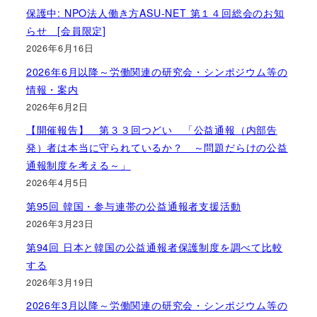
保護中: NPO法人働き方ASU-NET 第１４回総会のお知
らせ [会員限定]
2026年6月16日
2026年6月以降～労働関連の研究会・シンポジウム等の
情報・案内
2026年6月2日
【開催報告】 第３３回つどい 「公益通報（内部告
発）者は本当に守られているか？ ～問題だらけの公益
通報制度を考える～」
2026年4月5日
第95回 韓国・参与連帯の公益通報者支援活動
2026年3月23日
第94回 日本と韓国の公益通報者保護制度を調べて比較
する
2026年3月19日
2026年3月以降～労働関連の研究会・シンポジウム等の