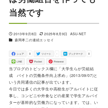
当然です
2013年9月8日
2025年8月9日
ASU-NET
投稿日
更新日
著
カテゴリー
森岡孝二の連続エッセイ
者
0
-
0
シェア
ツイート
ブックマーク
LINE
Pocket
Pinterest
当ブログのトピックス欄に「大学生らが労組結
成 バイトの労働条件向上求め」(2013/09/07)と
いう共同通信の記事が出ています。
今日では多くの大学生や高校生がアルバイトに従
事し、コンビニや外食などの産業で学生アルバイ
ターが基幹的な労働力になっています。では、い