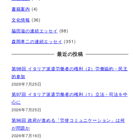
書籍案内
(4)
文化情報
(36)
脇田滋の連続エッセイ
(98)
森岡孝二の連続エッセイ
(351)
最近の投稿
第98回 イタリア派遣労働者の権利（2）労働協約・民主
的参加
2026年7月25日
第97回 イタリア派遣労働者の権利（1）立法・司法を中
心に
2026年7月25日
第96回 政府が進める「労使コミュニケーション」は何
が問題か
2026年7月16日