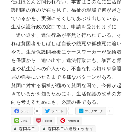
任はほとんど問われない。本書はこの点に生活保
護問題の真の所在を見て、福祉の現場で何が起き
ているかを、実例にそくしてあぶり出している。
生活保護行政の窓口では、申請を受け付けずに
「追い返す」違法行為が平然と行われている。そ
れは貧困者をしばしば自殺や餓死や孤独死に追い
やる。生活保護開始後にケースワーカーが受給者
を保護から「追い出す」違法行政にも、暴言と脅
迫や私生活への介入から、不当な打ち切りや辞退
届の強要にいたるまで多様なパターンがある。
貧困に対する福祉が極めて貧困な国で、今何が起
きているかを知るためにも、生活保護の改革の方
向を考えるためにも、必読の書である。
0
-
0
シェア
ツイート
ブックマーク
LINE
Pocket
Pinterest
森岡孝二
森岡孝二の連続エッセイ