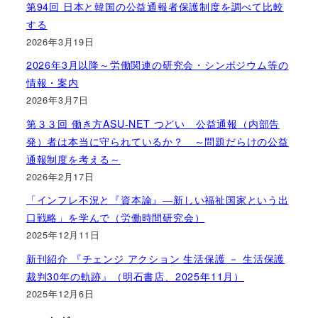
第94回 日本と韓国の公益通報者保護制度を調べて比較
する
2026年3月19日
2026年3月以降～労働関連の研究会・シンポジウム等の
情報・案内
2026年3月7日
第３３回 働き方ASU-NET つどい 公益通報（内部告
発）者は本当に守られているか？ ～問題だらけの公益
通報制度を考える～
2026年2月17日
「インフレ不況と『資本論』―新しい福祉国家という出
口戦略」を学んで（労働時間研究会）
2025年12月11日
新刊紹介 『チェンジ アクション 生活保護 － 生活保護
裁判30年の軌跡』（明石書店、2025年11月）
2025年12月6日