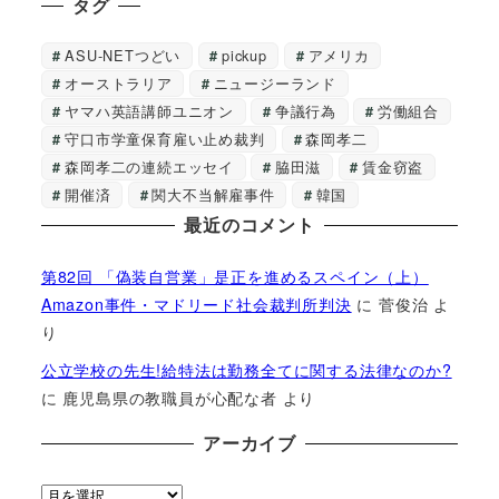
タグ
ASU-NETつどい
pickup
アメリカ
オーストラリア
ニュージーランド
ヤマハ英語講師ユニオン
争議行為
労働組合
守口市学童保育雇い止め裁判
森岡孝二
森岡孝二の連続エッセイ
脇田滋
賃金窃盗
開催済
関大不当解雇事件
韓国
最近のコメント
第82回 「偽装自営業」是正を進めるスペイン（上）
Amazon事件・マドリード社会裁判所判決
に
菅俊治
よ
り
公立学校の先生!給特法は勤務全てに関する法律なのか?
に
鹿児島県の教職員が心配な者
より
アーカイブ
ア