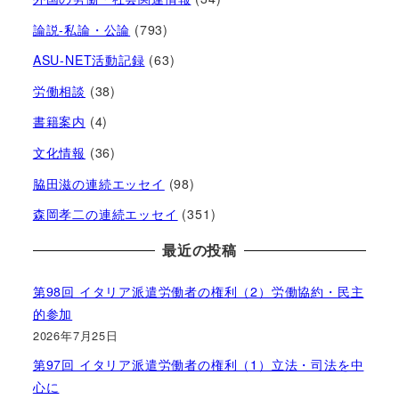
論説-私論・公論
(793)
ASU-NET活動記録
(63)
労働相談
(38)
書籍案内
(4)
文化情報
(36)
脇田滋の連続エッセイ
(98)
森岡孝二の連続エッセイ
(351)
最近の投稿
第98回 イタリア派遣労働者の権利（2）労働協約・民主
的参加
2026年7月25日
第97回 イタリア派遣労働者の権利（1）立法・司法を中
心に