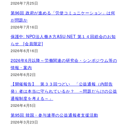
2026年7月25日
第96回 政府が進める「労使コミュニケーション」は何
が問題か
2026年7月16日
保護中: NPO法人働き方ASU-NET 第１４回総会のお知
らせ [会員限定]
2026年6月16日
2026年6月以降～労働関連の研究会・シンポジウム等の
情報・案内
2026年6月2日
【開催報告】 第３３回つどい 「公益通報（内部告
発）者は本当に守られているか？ ～問題だらけの公益
通報制度を考える～」
2026年4月5日
第95回 韓国・参与連帯の公益通報者支援活動
2026年3月23日