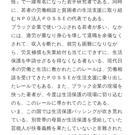
怪』で一躍有名になった若手研究者である。同時
に、若者の労働相談と貧困者の生活支援に取り組
むＮＰＯ法人ＰＯＳＳＥの代表でもある。
ブラック企業で使いつぶされる若者が多い。なか
には、過労が重なり身心を壊して退職を余儀なく
されて、収入を断たれ、就労も困難になりなが
ら、労災補償も失業給付も当てにできずに、生活
保護を申請せざるを得なくなる者もいる。現代日
本の労働と生活に敷かれたこのレールは、労働相
談を受けてきたＰＯＳＳＥが生活支援に乗り出し
たレールでもある。また、ブラック企業の現場を
抉った著者が、今度は生活保護の現場に切り込む
のも、このレールに導かれてのことである。
いま、この国では生活保護バッシングが吹き荒れ
ている。別世帯の母親が生活保護を受給していた
芸能人が扶養義務を果たしていないと非難された