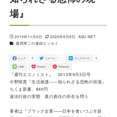
場』
2013年11月4日
2025年8月9日
ASU-NET
投稿日
更新日
著
カテゴリー
森岡孝二の連続エッセイ
者
0
-
0
シェア
ツイート
ブックマーク
LINE
Pocket
Pinterest
『週刊エコノミスト』 2013年9月3日号
今野晴貴『生活保護――知られざる恐怖の現場』
ちくま新書、840円
違法行政の実態 真の責任の所在を問う
著者は『ブラック企業――日本を食いつぶす妖