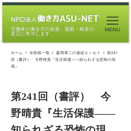
メ
イ
ン
労働者の働き方の改善、貧困・格差の
MENU
コ
是正に寄与します
ン
テ
ホーム
全投稿一覧
森岡孝二の連続エッセイ
第241
ン
回（書評） 今野晴貴『生活保護――知られざる恐怖の現
ツ
場』
へ
移
動
第241回（書評） 今
野晴貴『生活保護――
知られざる恐怖の現