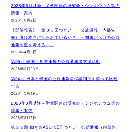
2026年6月以降～労働関連の研究会・シンポジウム等の
情報・案内
2026年6月2日
【開催報告】 第３３回つどい 「公益通報（内部告
発）者は本当に守られているか？ ～問題だらけの公益
通報制度を考える～」
2026年4月5日
第95回 韓国・参与連帯の公益通報者支援活動
2026年3月23日
第94回 日本と韓国の公益通報者保護制度を調べて比較
する
2026年3月19日
2026年3月以降～労働関連の研究会・シンポジウム等の
情報・案内
2026年3月7日
第３３回 働き方ASU-NET つどい 公益通報（内部告