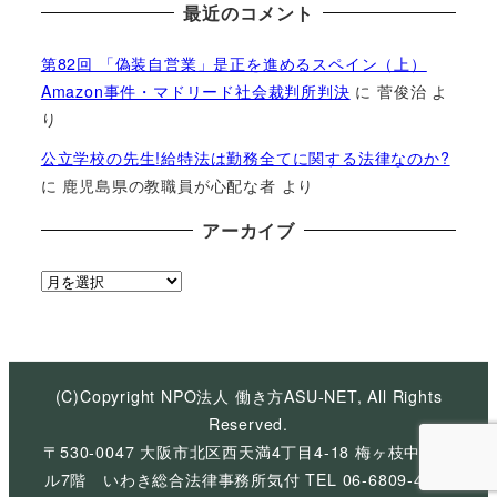
最近のコメント
第82回 「偽装自営業」是正を進めるスペイン（上）
Amazon事件・マドリード社会裁判所判決
に
菅俊治
よ
り
公立学校の先生!給特法は勤務全てに関する法律なのか?
に
鹿児島県の教職員が心配な者
より
アーカイブ
ア
ー
カ
イ
ブ
(C)Copyright NPO法人 働き方ASU-NET, All Rights
Reserved.
〒530-0047 大阪市北区西天満4丁目4-18 梅ヶ枝中央ビ
ル7階 いわき総合法律事務所気付 TEL 06-6809-4926