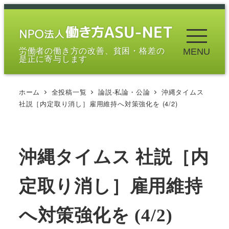
メ
イ
ン
労働者の働き方の改善、貧困・格差の
MENU
コ
是正に寄与します
ン
テ
ホーム
全投稿一覧
論説-私論・公論
沖縄タイムス
ン
社説［内定取り消し］雇用維持へ対策強化を (4/2)
ツ
へ
移
沖縄タイムス 社説［内
動
定取り消し］雇用維持
へ対策強化を (4/2)