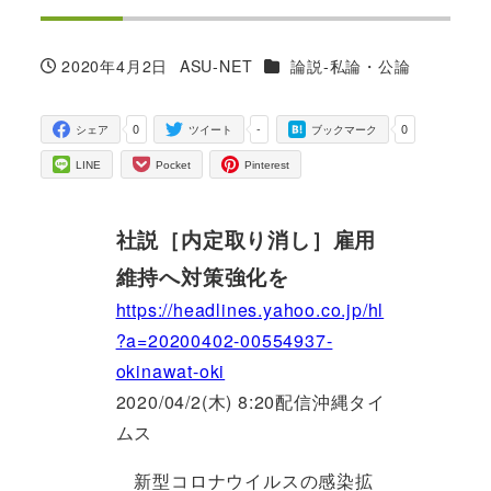
カテゴリー
2020年4月2日
ASU-NET
論説-私論・公論
投稿日
著
者
0
-
0
シェア
ツイート
ブックマーク
LINE
Pocket
Pinterest
社説［内定取り消し］雇用
維持へ対策強化を
https://headlines.yahoo.co.jp/hl
?a=20200402-00554937-
okinawat-oki
2020/04/2(木) 8:20配信沖縄タイ
ムス
新型コロナウイルスの感染拡