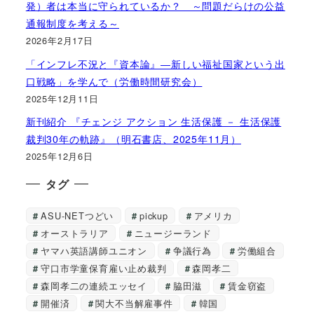
発）者は本当に守られているか？ ～問題だらけの公益
通報制度を考える～
2026年2月17日
「インフレ不況と『資本論』―新しい福祉国家という出
口戦略」を学んで（労働時間研究会）
2025年12月11日
新刊紹介 『チェンジ アクション 生活保護 － 生活保護
裁判30年の軌跡』（明石書店、2025年11月）
2025年12月6日
タグ
ASU-NETつどい
pickup
アメリカ
オーストラリア
ニュージーランド
ヤマハ英語講師ユニオン
争議行為
労働組合
守口市学童保育雇い止め裁判
森岡孝二
森岡孝二の連続エッセイ
脇田滋
賃金窃盗
開催済
関大不当解雇事件
韓国