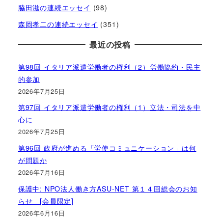
脇田滋の連続エッセイ
(98)
森岡孝二の連続エッセイ
(351)
最近の投稿
第98回 イタリア派遣労働者の権利（2）労働協約・民主
的参加
2026年7月25日
第97回 イタリア派遣労働者の権利（1）立法・司法を中
心に
2026年7月25日
第96回 政府が進める「労使コミュニケーション」は何
が問題か
2026年7月16日
保護中: NPO法人働き方ASU-NET 第１４回総会のお知
らせ [会員限定]
2026年6月16日