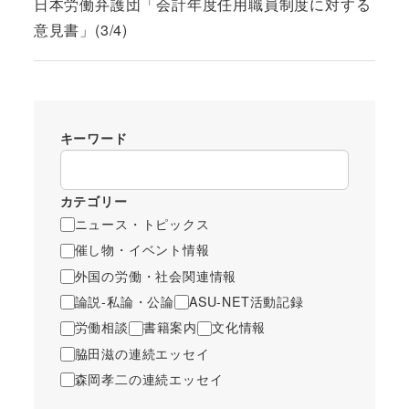
日本労働弁護団「会計年度任用職員制度に対する
意見書」(3/4)
キーワード
カテゴリー
ニュース・トピックス
催し物・イベント情報
外国の労働・社会関連情報
論説-私論・公論
ASU-NET活動記録
労働相談
書籍案内
文化情報
脇田滋の連続エッセイ
森岡孝二の連続エッセイ