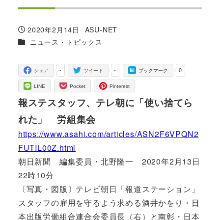
2020年2月14日
ASU-NET
投稿日
著
カテゴリー
ニュース・トピックス
者
-
-
0
シェア
ツイート
ブックマーク
LINE
Pocket
Pinterest
報ステスタッフ、テレ朝に「使い捨てら
れた」 労組集会
https://www.asahi.com/articles/ASN2F6VPQN2
FUTIL00Z.html
朝日新聞 編集委員・北野隆一 2020年2月13日
22時10分
〔写真・図版〕テレビ朝日「報道ステーション」
スタッフの雇用を守るよう求める酒井かをり・日
本出版労働組合連合会委員長（右）と南彰・日本