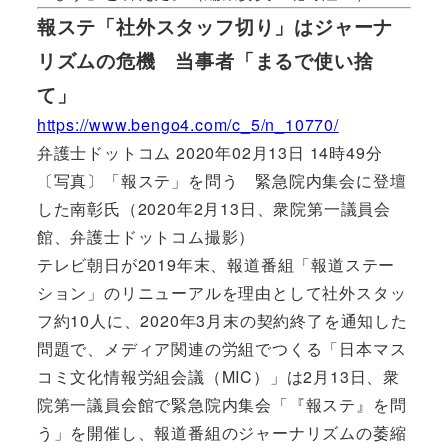
報ステ「社外スタッフ切り」はジャーナ
リズムの危機 当事者「まるで使い捨
て」
https://www.bengo4.com/c_5/n_10770/
弁護士ドットコム 2020年02月13日 14時49分
〔写真〕「報ステ」を問う 緊急院内集会に登壇
した南彰氏（2020年2月13日、衆院第一議員会
館、弁護士ドットコム撮影）
テレビ朝日が2019年末、報道番組「報道ステー
ション」のリニューアルを理由として社外スタッ
フ約10人に、2020年3月末の契約終了を通知した
問題で、メディア関連の労組でつくる「日本マス
コミ文化情報労組会議（MIC）」は2月13日、衆
院第一議員会館で緊急院内集会「『報ステ』を問
う」を開催し、報道番組のジャーナリズムの萎縮