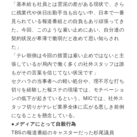
「基本給も社員とは雲泥の差がある現状で、さら
に残業代や休日出勤手当も出ない中、日本で一番
見られている報道番組との自負もあり頑張ってき
た。今回、このような雇い止めにあい、自分達の
契約状況が希薄で脆弱だと改めて思い知らされ
た」
「テレ朝側は今回の措置は雇い止めではないと主
張しているが局内で働く多くの社外スタッフは誰
もがその言葉を信じてない状況です」
セクハラの当事者への軽い処分や、理不尽な打ち
切りを経験した報ステの現場では、モチベーショ
ンの低下が起きているという。MICでは、社外ス
タッフ切りがテレビ業界全体に広がる悪しき前例
になることを懸念している。
●メディアにとって自殺行為
TBSの報道番組のキャスターだった杉尾議員