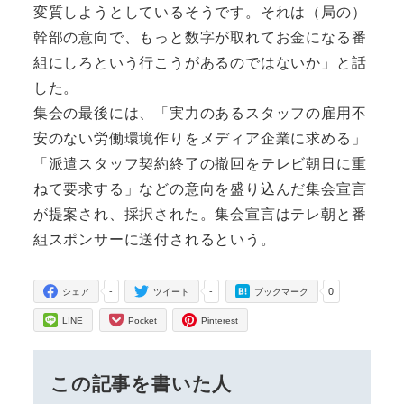
変質しようとしているそうです。それは（局の）
幹部の意向で、もっと数字が取れてお金になる番
組にしろという行こうがあるのではないか」と話
した。
集会の最後には、「実力のあるスタッフの雇用不
安のない労働環境作りをメディア企業に求める」
「派遣スタッフ契約終了の撤回をテレビ朝日に重
ねて要求する」などの意向を盛り込んだ集会宣言
が提案され、採択された。集会宣言はテレ朝と番
組スポンサーに送付されるという。
-
-
0
シェア
ツイート
ブックマーク
LINE
Pocket
Pinterest
この記事を書いた人