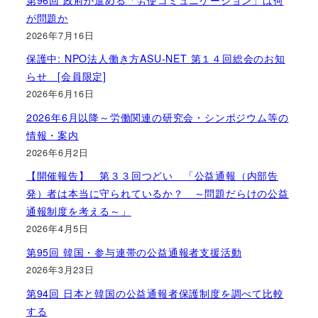
が問題か
2026年7月16日
保護中: NPO法人働き方ASU-NET 第１４回総会のお知
らせ [会員限定]
2026年6月16日
2026年6月以降～労働関連の研究会・シンポジウム等の
情報・案内
2026年6月2日
【開催報告】 第３３回つどい 「公益通報（内部告
発）者は本当に守られているか？ ～問題だらけの公益
通報制度を考える～」
2026年4月5日
第95回 韓国・参与連帯の公益通報者支援活動
2026年3月23日
第94回 日本と韓国の公益通報者保護制度を調べて比較
する