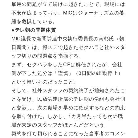
雇用の問題が立て続けに起きたことで、現場には
不安が広まっており、MICはジャーナリズムの萎
縮を危惧している。
●テレ朝の問題体質
MIC議長で新聞労連中央執行委員長の南彰氏（朝
日新聞）は、報ステで起きたセクハラと社外スタ
ッフ切りの問題点を指摘する。
まず、セクハラをしたCPは解任されたが、会社
側が下した処分は「謹慎」（3日間の出勤停止）
という軽いものだったこと。
そして、社外スタッフの契約終了が通知されたこ
とを受け、民放労連所属のテレ朝の労組も会社側
と交渉し、次の職場を早めに確保するなどの約束
を取り付けた。しかし、1カ月半たっても次の職
場が未定のスタッフがほとんどだという。
契約を打ち切られることになった当事者のコメン