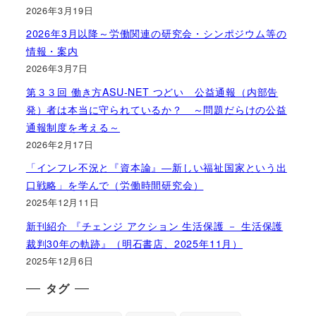
2026年3月19日
2026年3月以降～労働関連の研究会・シンポジウム等の
情報・案内
2026年3月7日
第３３回 働き方ASU-NET つどい 公益通報（内部告
発）者は本当に守られているか？ ～問題だらけの公益
通報制度を考える～
2026年2月17日
「インフレ不況と『資本論』―新しい福祉国家という出
口戦略」を学んで（労働時間研究会）
2025年12月11日
新刊紹介 『チェンジ アクション 生活保護 － 生活保護
裁判30年の軌跡』（明石書店、2025年11月）
2025年12月6日
タグ