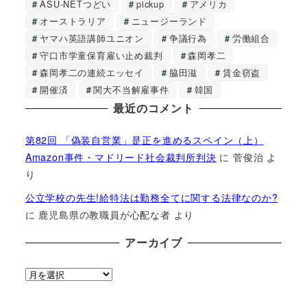
ASU-NETつどい
pickup
アメリカ
オーストラリア
ニュージーランド
ヤマハ英語講師ユニオン
争議行為
労働組合
守口市学童保育雇い止め裁判
森岡孝二
森岡孝二の連続エッセイ
脇田滋
賃金窃盗
開催済
関大不当解雇事件
韓国
最近のコメント
第82回 「偽装自営業」是正を進めるスペイン（上）
Amazon事件・マドリード社会裁判所判決
に
菅俊治
よ
り
公立学校の先生!給特法は勤務全てに関する法律なのか?
に
鹿児島県の教職員が心配な者
より
アーカイブ
ア
ー