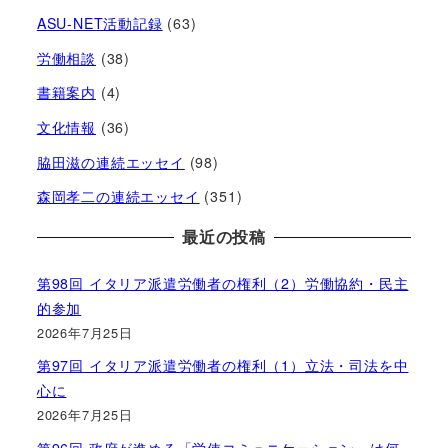
ASU-NET活動記録
(63)
労働相談
(38)
書籍案内
(4)
文化情報
(36)
脇田滋の連続エッセイ
(98)
森岡孝二の連続エッセイ
(351)
最近の投稿
第98回 イタリア派遣労働者の権利（2）労働協約・民主
的参加
2026年7月25日
第97回 イタリア派遣労働者の権利（1）立法・司法を中
心に
2026年7月25日
第96回 政府が進める「労使コミュニケーション」は何