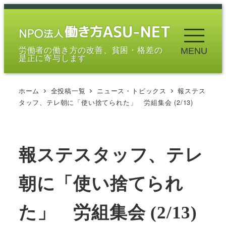
メ
イ
ン
労働者の働き方の改善、貧困・格差の
MENU
コ
是正に寄与します
ン
テ
ホーム
全投稿一覧
ニュース・トピックス
報ステス
ン
タッフ、テレ朝に「使い捨てられた」 労組集会 (2/13)
ツ
へ
移
報ステスタッフ、テレ
動
朝に「使い捨てられ
た」 労組集会 (2/13)