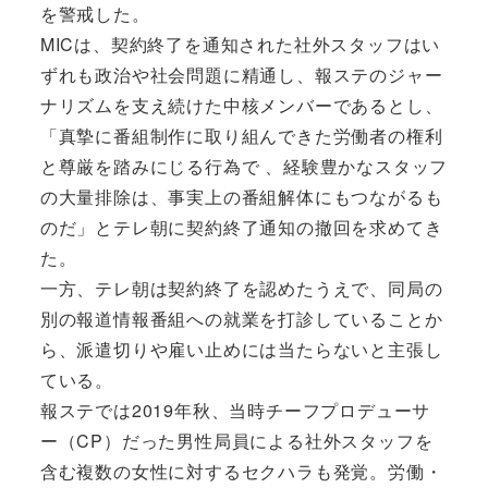
を警戒した。
MICは、契約終了を通知された社外スタッフはい
ずれも政治や社会問題に精通し、報ステのジャー
ナリズムを支え続けた中核メンバーであるとし、
「真摯に番組制作に取り組んできた労働者の権利
と尊厳を踏みにじる行為で 、経験豊かなスタッフ
の大量排除は、事実上の番組解体にもつながるも
のだ」とテレ朝に契約終了通知の撤回を求めてき
た。
一方、テレ朝は契約終了を認めたうえで、同局の
別の報道情報番組への就業を打診していることか
ら、派遣切りや雇い止めには当たらないと主張し
ている。
報ステでは2019年秋、当時チーフプロデューサ
ー（CP）だった男性局員による社外スタッフを
含む複数の女性に対するセクハラも発覚。労働・