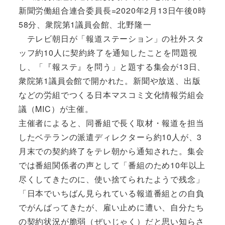
新聞労働組合連合委員長=2020年2月13日午後0時
58分、衆院第1議員会館、北野隆一
テレビ朝日が「報道ステーション」の社外スタ
ッフ約10人に契約終了を通知したことを問題視
し、「『報ステ』を問う」と題する集会が13日、
衆院第1議員会館で開かれた。新聞や放送、出版
などの労組でつくる日本マスコミ文化情報労組会
議（MIC）が主催。
主催者によると、同番組で長く取材・報道を担当
したベテランの派遣ディレクターら約10人が、3
月末での契約終了をテレ朝から通知された。集会
では番組関係者の声として「番組のため10年以上
尽くしてきたのに、使い捨てられたようで残念」
「日本でいちばん見られている報道番組との自負
でがんばってきたが、雇い止めに遭い、自分たち
の契約状況が脆弱（ぜいじゃく）だと思い知らさ