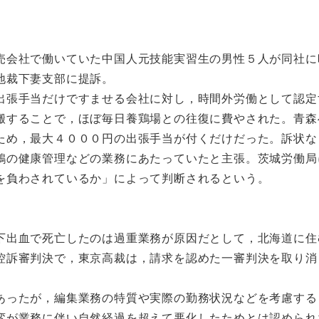
売会社で働いていた中国人元技能実習生の男性５人が同社に
地裁下妻支部に提訴。
出張手当だけですませる会社に対し，時間外労働として認定
搬することで，ほぼ毎日養鶏場との往復に費やされた。青森
ため，最大４０００円の出張手当が付くだけだった。訴状な
鶏の健康管理などの業務にあたっていたと主張。茨城労働局
を負わされているか」によって判断されるという。
下出血で死亡したのは過重業務が原因だとして，北海道に住
控訴審判決で，東京高裁は，請求を認めた一審判決を取り消
あったが，編集業務の特質や実際の勤務状況などを考慮する
変が業務に伴い自然経過を超えて悪化したためとは認められ