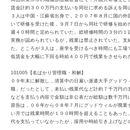
賃金計約３００万円の支払いを同社に求める訴えを岡
３人は中国・江蘇省出身で，２００７年８月に国の外
いて研修を受けた後，９月７日から同社で研修を始め
週４０時間と定められていた。総研修時間の３分の１
実務が認められているが，残業は禁止されていた。支
た。ところが３人は，座学を受けるべき時間にも工場
低賃金を大幅に下回る時給４００円で残業をさせられ
101005【名ばかり管理職・和解】
０９年末に解散し，清算中の日雇い派遣大手グッドウ
職」だったとして，未払い残業代など計約７千万円の
などを支払う内容で金額は非公表だが総額は数千万円
原告は，０６年から０８年７月にグッドウィルが廃業
い月では残業時間が１００時間を超えることもあった
代を支払っていなかったが，採用や時給引き上げなど