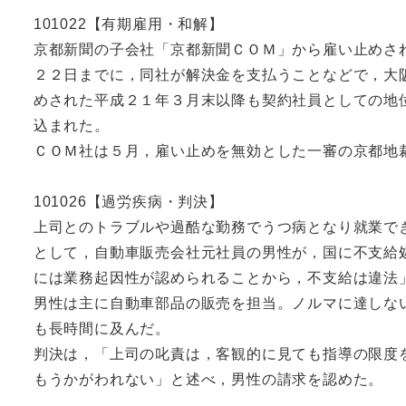
101022【有期雇用・和解】
京都新聞の子会社「京都新聞ＣＯＭ」から雇い止めさ
２２日までに，同社が解決金を支払うことなどで，大
めされた平成２１年３月末以降も契約社員としての地
込まれた。
ＣＯＭ社は５月，雇い止めを無効とした一審の京都地
101026【過労疾病・判決】
上司とのトラブルや過酷な勤務でうつ病となり就業で
として，自動車販売会社元社員の男性が，国に不支給
には業務起因性が認められることから，不支給は違法
男性は主に自動車部品の販売を担当。ノルマに達しな
も長時間に及んだ。
判決は，「上司の叱責は，客観的に見ても指導の限度
もうかがわれない」と述べ，男性の請求を認めた。