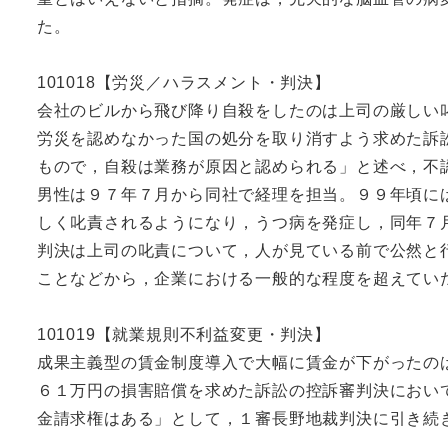
た。
101018【労災／ハラスメント・判決】
会社のビルから飛び降り自殺をしたのは上司の厳しい
労災を認めなかった国の処分を取り消すよう求めた訴
もので，自殺は業務が原因と認められる」と述べ，不
男性は９７年７月から同社で経理を担当。９９年頃に
しく叱責されるようになり，うつ病を発症し，同年７
判決は上司の叱責について，人が見ている前で公然と
ことなどから，企業における一般的な程度を超えてい
101019【就業規則不利益変更・判決】
成果主義型の賃金制度導入で大幅に賃金が下がったの
６１万円の損害賠償を求めた訴訟の控訴審判決におい
金請求権はある」として，１審長野地裁判決に引き続