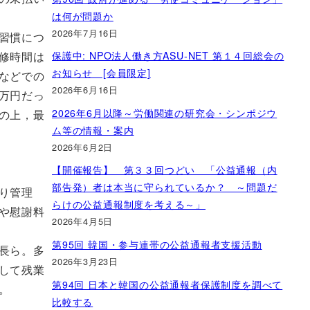
は何が問題か
2026年7月16日
習慣につ
保護中: NPO法人働き方ASU-NET 第１４回総会の
修時間は
お知らせ [会員限定]
などでの
2026年6月16日
万円だっ
2026年6月以降～労働関連の研究会・シンポジウ
の上，最
ム等の情報・案内
2026年6月2日
【開催報告】 第３３回つどい 「公益通報（内
部告発）者は本当に守られているか？ ～問題だ
り管理
らけの公益通報制度を考える～」
や慰謝料
2026年4月5日
第95回 韓国・参与連帯の公益通報者支援活動
長ら。多
2026年3月23日
して残業
第94回 日本と韓国の公益通報者保護制度を調べて
。
比較する