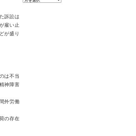
ー
カ
た訴訟は
イ
が雇い止
ブ
どが盛り
のは不当
精神障害
間外労働
荷の存在