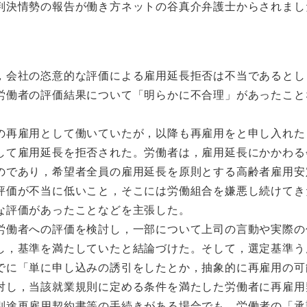
判決
情勢の報告が働き方ネットの谷真介弁護士からされまし
，会社の恣意的な評価による雇用延長拒否は不当であるとし
労働者の評価結果について「明らかに不合理」があったこと
の再雇用として働いていたが，以降も再雇用をと申し入れた
して雇用延長を拒否された。労働者は，雇用延長にかかわる
のであり，希望者全員の雇用延長を原則とする高齢者雇用安
評価が不当に低いこと，そこには労働組合を嫌悪し続けてき
な評価があったことなどを主張した。
労働者への評価を検討し，一部について上司の言動や実際の
し，基準を満たしていたと結論づけた。そして，選定基準う
でに「単に申し込みの誘引をしたとか，抽象的に再雇用の可
対し，当該就業規則に定める条件を満たした労働者に再雇用
別途再雇用契約書等の手続きがある場合でも，労働者の「承