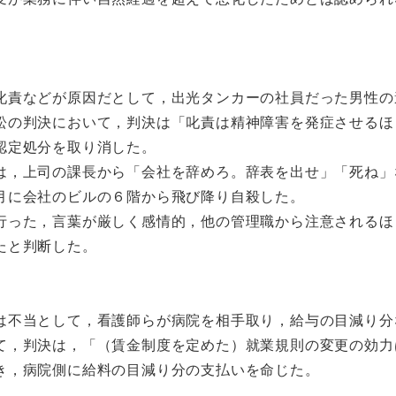
叱責などが原因だとして，出光タンカーの社員だった男性の
訟の判決において，判決は「叱責は精神障害を発症させるほ
認定処分を取り消した。
は，上司の課長から「会社を辞めろ。辞表を出せ」「死ね」
月に会社のビルの６階から飛び降り自殺した。
行った，言葉が厳しく感情的，他の管理職から注意されるほ
たと判断した。
は不当として，看護師らが病院を相手取り，給与の目減り分
て，判決は，「（賃金制度を定めた）就業規則の変更の効力
き，病院側に給料の目減り分の支払いを命じた。