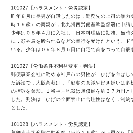
101027【ハラスメント・労災認定】
昨年８月に長男が自殺したのは，勤務先の上司の暴力
時１９歳）の両親が，北九州西労働基準監督署に申請
少年は０８年４月に入社し，日本料理店に勤務。当時
に，顔や肩を殴られるなどの暴行を受けたという。ド
いる。少年は０９年８月５日に自宅で首をつって自殺
101027【労働条件不利益変更・判決】
郵便事業会社に勤める神戸市の男性が，ひげを伸ばし
た訴訟で，大阪高裁は，「顧客の意識や好き嫌いは多
の控訴を棄却。１審神戸地裁は賠償額を約３７万円と
した。判決は「ひげの全面禁止に合理性はなく，制約
とした。
101028【ハラスメント・労災認定】
葛飾赤十字産院の助産師（当時２９歳）が上司から「