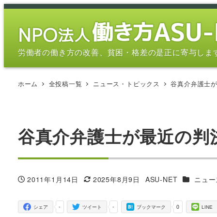
メ
イ
ン
コ
労働者の働き方の改善、貧困・格差の是正に寄与しま
ン
テ
ホーム
全投稿一覧
ニュース・トピックス
谷真介弁護士
ン
ツ
へ
移
谷真介弁護士が最近の判
動
カテゴリ
2011年1月14日
2025年8月9日
ASU-NET
ニュー
投稿日
更新日
著
者
-
-
0
シェア
ツイート
ブックマーク
LINE