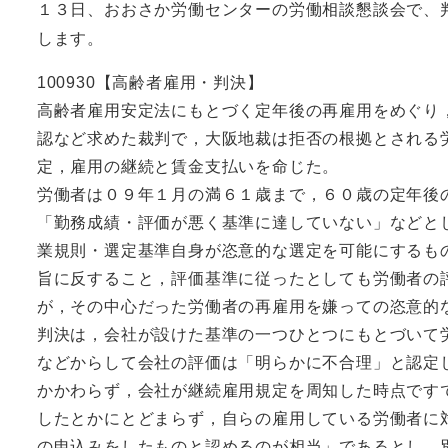
１３日、おおさか労働センターの労働相談懇談会で、
します。
100930【高齢者雇用・判決】
高齢者雇用安定法にもとづく定年後の再雇用をめぐり
認など求めた裁判で，大阪地裁は拒否の根拠とされる
定，雇用の継続と賃金支払いを命じた。
労働者は０９年１月の満６１歳まで，６０歳の定年後
「勤務成績・評価が悪く基準に達していない」などと
業規則・選定基準自身が恣意的な選定を可能にするも
旨に反すること，評価基準に従ったとしても労働者の
が，その中心だった労働者の再雇用を嫌っての恣意的
判決は，会社が設けた基準の一つひとつにもとづいて
などからして会社の評価は「明らかに不合理」と認定
かかわらず，会社が継続雇用規定を周知した時点です
したとかにとどまらず，自らの雇用している労働者に
の申込みをしたものと認めるのが相当」であるとし，