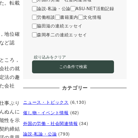
た。転載
論説-私論・公論
ASU-NET活動記録
労働相談
書籍案内
文化情報
脇田滋の連続エッセイ
森岡孝二の連続エッセイ
，地位確
など認
絞り込みをクリア
ところ，
この条件で検索
会社の就
定法の趣
た会社
カテゴリー
ニュース・トピックス
(6,130)
仕事ぶり
んぬんに
催し物・イベント情報
(62)
能性を示
外国の労働・社会関連情報
(34)
契約締結
論説-私論・公論
(793)
諾の意思