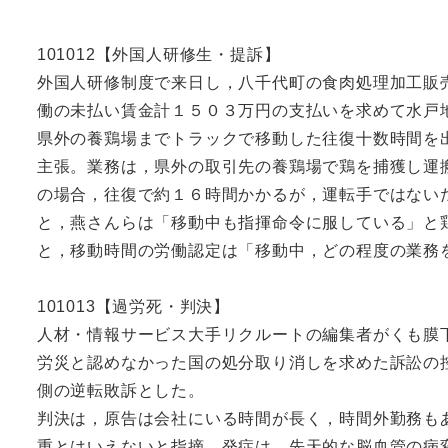
101012【外国人研修生・提訴】
外国人研修制度で来日し，八千代町の食肉処理加工販
働の未払い賃金計１５０３万円の支払いを求めて水戸
県外の養鶏場までトラックで移動した往復十数時間を
主張。業務は，県外の取引先の養鶏場で鶏を捕獲し運
の場合，往復で約１６時間かかるが，運転手ではない
と，燕さんらは「移動中も指揮命令に服している」と
と，移動時間の労働認定は「移動中，どの程度の業務
101013【過労死・判決】
人材・情報サービス大手リクルートの編集者がくも膜
労災と認めなかった国の処分取り消しを求めた訴訟の
側の逆転敗訴とした。
判決は，原告は会社にいる時間が長く，時間外勤務も
重とはいえないと指摘。発症は，先天的な脳血管の病