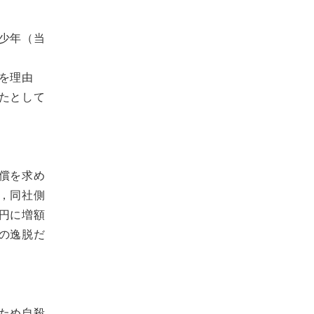
少年（当
を理由
たとして
償を求め
，同社側
円に増額
の逸脱だ
ため自殺