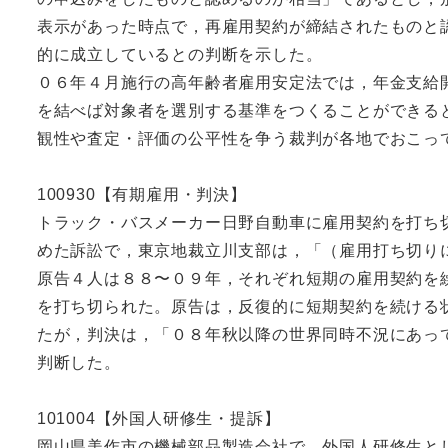
表示があった時点で，再雇用契約が締結されたものと
的に成立しているとの判断を示した。
０６年４月施行の高年齢者雇用安定法では，年金支給
を結べば対象者を選別する基準をつくることができる
観性や査定・評価の公平性を争う裁判が各地でおこっ
100930【有期雇用・判決】
トラック・バスメーカー日野自動車に雇用契約を打ち
めた訴訟で，東京地裁立川支部は，「（雇用打ち切り
原告４人は８８〜０９年，それぞれ短期の雇用契約を
を打ち切られた。原告は，反復的に短期契約を続ける
たが，判決は，「０８年秋以降の世界同時不況にあっ
判断した。
101004【外国人研修生・提訴】
岡山県美作市の機械部品製造会社で，外国人研修生と