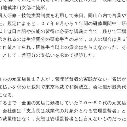
山地裁津山支部に提訴。
国人研修・技能実習制度を利用して来日。岡山市内で言葉や
た。規定によると，０７年９月から１年間の研修期間中，研
以上は日本語や技能の習得に必要な講義に当て，残りで工場
給されるのは生活費分の研修手当のみで，３人の場合は月６
で作業させられ，研修手当以上の賃金はもらえなかった。そ
たとして，差額分の支払いを求めて提訴した。
ィルの元支店長１７人が，管理監督者の実態がない「名ばか
支払いを求めた裁判で東京地裁で和解成立。会社側が残業代
になる。
するまで，全国の支店に勤務していた２０〜５０代の元支店
。会社側は「支店長は残業代の対象外となる管理監督者」と
の裁量権はなく，実態は管理監督者とは言えないものだった