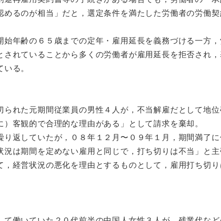
認めるのが相当」だと，選定条件を満たした労働者の労働契
開始年齢の６５歳までの定年・雇用延長を義務づける一方，
とされていることから多くの労働者が雇用延長を拒否され，
ている。
切られた元期間従業員の男性４人が，不当解雇だとして地位
に）客観的で合理的な理由がある」として請求を棄却。
繰り返していたが，０８年１２月〜０９年１月，期間満了に
状況は期間を定めない雇用と同じで，打ち切りは不当」と主
て，経営状況の悪化を理由とするものとして，雇用打ち切り
して働いていた２０代前半の中国人女性３人が，残業代など