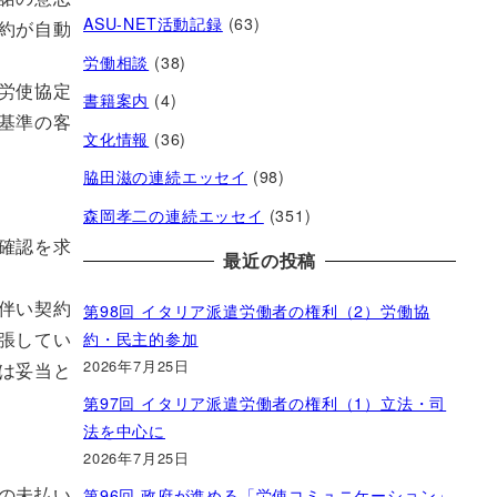
ASU-NET活動記録
(63)
約が自動
労働相談
(38)
労使協定
書籍案内
(4)
基準の客
文化情報
(36)
脇田滋の連続エッセイ
(98)
森岡孝二の連続エッセイ
(351)
確認を求
最近の投稿
第98回 イタリア派遣労働者の権利（2）労働協
伴い契約
約・民主的参加
張してい
2026年7月25日
は妥当と
第97回 イタリア派遣労働者の権利（1）立法・司
法を中心に
2026年7月25日
第96回 政府が進める「労使コミュニケーション」
の未払い