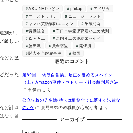
ASU-NETつどい
pickup
アメリカ
オーストラリア
ニュージーランド
ヤマハ英語講師ユニオン
争議行為
労働組合
守口市学童保育雇い止め裁判
遺族が，
森岡孝二
森岡孝二の連続エッセイ
ど厳しい
脇田滋
賃金窃盗
開催済
関大不当解雇事件
韓国
などと激
最近のコメント
第82回 「偽装自営業」是正を進めるスペイン
どだった
（上）Amazon事件・マドリード社会裁判所判決
に
菅俊治
より
公立学校の先生!給特法は勤務全てに関する法律な
のか?
に
鹿児島県の教職員が心配な者
より
など計４
はなく賃
アーカイブ
ア