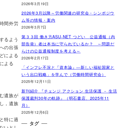
2026年3月19日
2026年3月以降～労働関連の研究会・シンポジウ
ム等の情報・案内
時間外労
2026年3月7日
第３３回 働き方ASU-NET つどい 公益通報（内
するよう
部告発）者は本当に守られているか？ ～問題だ
への出張
らけの公益通報制度を考える～
どによる
2026年2月17日
による
「インフレ不況と『資本論』―新しい福祉国家と
いう出口戦略」を学んで（労働時間研究会）
2025年12月11日
新刊紹介 『チェンジ アクション 生活保護 － 生活
む遺族が
保護裁判30年の軌跡』（明石書店、2025年11
し，遺族
月）
2025年12月6日
と特に過
タグ
ないとし