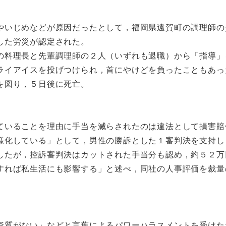
やいじめなどが原因だったとして，福岡県遠賀町の調理師の
した労災が認定された。
の料理長と先輩調理師の２人（いずれも退職）から「指導」
ライアイスを投げつけられ，首にやけどを負ったこともあっ
を図り，５日後に死亡。
ていることを理由に手当を減らされたのは違法として損害賠
様化している」として，男性の勝訴とした１審判決を支持し
したが，控訴審判決はカットされた手当分も認め，約５２万
すれば私生活にも影響する」と述べ，同社の人事評価を裁量
資質がない」などと言葉によるパワーハラスメントを受けた