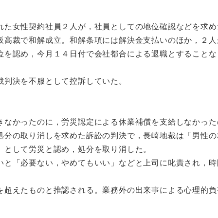
れた女性契約社員２人が，社員としての地位確認などを求め
阪高裁で和解成立。和解条項には解決金支払いのほか，２人
位を認め，今月１４日付で会社都合による退職とすることな
裁判決を不服として控訴していた。
きなかったのに，労災認定による休業補償を支給しなかった
処分の取り消しを求めた訴訟の判決で，長崎地裁は「男性の
」として労災と認め，処分を取り消した。
いと「必要ない，やめてもいい」などと上司に叱責され，時
を超えたものと推認される。業務外の出来事による心理的負