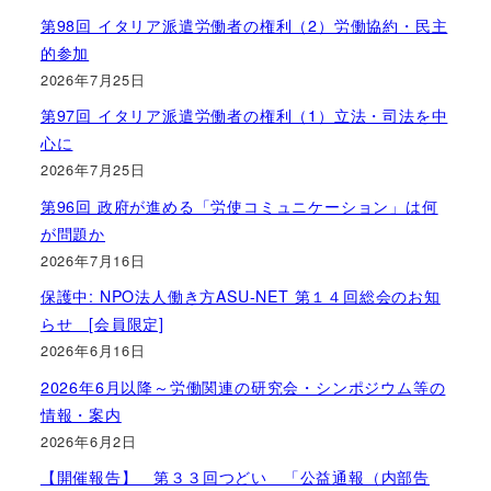
第98回 イタリア派遣労働者の権利（2）労働協約・民主
的参加
2026年7月25日
第97回 イタリア派遣労働者の権利（1）立法・司法を中
心に
2026年7月25日
第96回 政府が進める「労使コミュニケーション」は何
が問題か
2026年7月16日
保護中: NPO法人働き方ASU-NET 第１４回総会のお知
らせ [会員限定]
2026年6月16日
2026年6月以降～労働関連の研究会・シンポジウム等の
情報・案内
2026年6月2日
【開催報告】 第３３回つどい 「公益通報（内部告