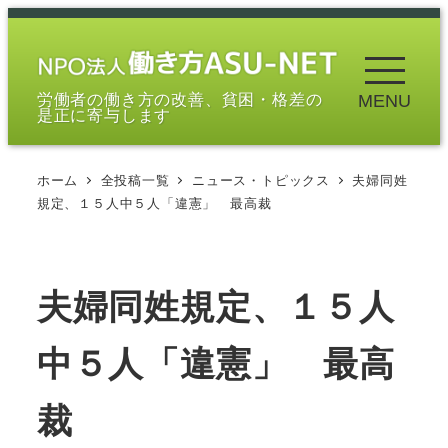
メ
イ
ン
労働者の働き方の改善、貧困・格差の
MENU
コ
是正に寄与します
ン
テ
ホーム
全投稿一覧
ニュース・トピックス
夫婦同姓
ン
規定、１５人中５人「違憲」 最高裁
ツ
へ
移
夫婦同姓規定、１５人
動
中５人「違憲」 最高
裁