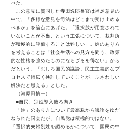
べた。
この意見に賛同した寺田逸郎長官は補足意見の
中で、「多様な意見を司法はどこまで受け止める
べきか」を論点にあげた。「選択肢が用意されて
いないことが不当、という主張について、裁判所
が積極的に評価することは難しい」。姓のあり方
を考えることは「社会生活への見方を問う、政策
的な性格を強めたものにならざるを得ない」から
だという。「むしろ国民的議論、民主主義的なプ
ロセスで幅広く検討していくことが、ふさわしい
解決だと思える」とした。
（河原田慎一）
■自民、別姓導入後ろ向き
「姓」のあり方について最高裁から議論をゆだ
ねられた国会だが、自民党は積極的ではない。
「選択的夫婦別姓を認めるかについて、国民の中