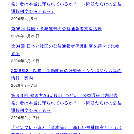
発）者は本当に守られているか？ ～問題だらけの公益
通報制度を考える～」
2026年4月5日
第95回 韓国・参与連帯の公益通報者支援活動
2026年3月23日
第94回 日本と韓国の公益通報者保護制度を調べて比較
する
2026年3月19日
2026年3月以降～労働関連の研究会・シンポジウム等の
情報・案内
2026年3月7日
第３３回 働き方ASU-NET つどい 公益通報（内部告
発）者は本当に守られているか？ ～問題だらけの公益
通報制度を考える～
2026年2月17日
「インフレ不況と『資本論』―新しい福祉国家という出