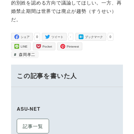
的別姓を認める方向で議論してほしい。一方、再
婚禁止期間は世界では廃止が趨勢（すうせい）
だ。
0
-
0
シェア
ツイート
ブックマーク
LINE
Pocket
Pinterest
森岡孝二
この記事を書いた人
ASU-NET
記事一覧