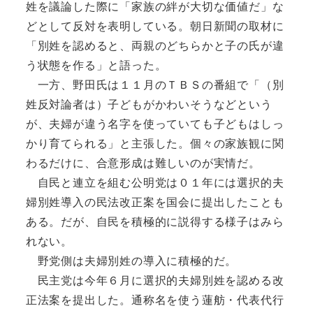
姓を議論した際に「家族の絆が大切な価値だ」な
どとして反対を表明している。朝日新聞の取材に
「別姓を認めると、両親のどちらかと子の氏が違
う状態を作る」と語った。
一方、野田氏は１１月のＴＢＳの番組で「（別
姓反対論者は）子どもがかわいそうなどという
が、夫婦が違う名字を使っていても子どもはしっ
かり育てられる」と主張した。個々の家族観に関
わるだけに、合意形成は難しいのが実情だ。
自民と連立を組む公明党は０１年には選択的夫
婦別姓導入の民法改正案を国会に提出したことも
ある。だが、自民を積極的に説得する様子はみら
れない。
野党側は夫婦別姓の導入に積極的だ。
民主党は今年６月に選択的夫婦別姓を認める改
正法案を提出した。通称名を使う蓮舫・代表代行