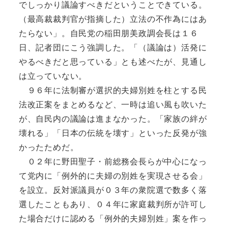
でしっかり議論すべきだということできている。
（最高裁裁判官が指摘した）立法の不作為にはあ
たらない」。自民党の稲田朋美政調会長は１６
日、記者団にこう強調した。「（議論は）活発に
やるべきだと思っている」とも述べたが、見通し
は立っていない。
９６年に法制審が選択的夫婦別姓を柱とする民
法改正案をまとめるなど、一時は追い風も吹いた
が、自民内の議論は進まなかった。「家族の絆が
壊れる」「日本の伝統を壊す」といった反発が強
かったためだ。
０２年に野田聖子・前総務会長らが中心になっ
て党内に「例外的に夫婦の別姓を実現させる会」
を設立。反対派議員が０３年の衆院選で数多く落
選したこともあり、０４年に家庭裁判所が許可し
た場合だけに認める「例外的夫婦別姓」案を作っ