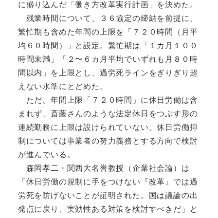
に盛り込んだ「働き方改革実行計画」を決めた。
残業時間について、３６協定の締結を前提に、
繁忙期も含めた年間の上限を「７２０時間（月平
均６０時間）」と設定。繁忙期は「１カ月１００
時間未満」「２〜６カ月平均でいずれも月８０時
間以内」を上限とし、過労死ラインをぎりぎり超
えない水準にとどめた。
ただ、年間上限「７２０時間」に休日労働は含
まれず、斎藤さんのような法定休日をつぶす形の
連続勤務に上限は設けられていない。休日労働抑
制については事業者の努力義務とする方向で検討
が進んでいる。
森岡孝二・関西大名誉教授（企業社会論）は
「休日労働の規制に手をつけない『改革』では過
労死を防げないことが証明された。国は議論の出
発点に戻り、実効性ある対策を検討すべきだ」と