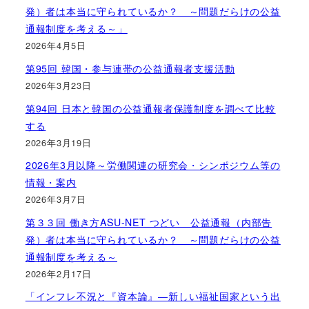
発）者は本当に守られているか？ ～問題だらけの公益
通報制度を考える～」
2026年4月5日
第95回 韓国・参与連帯の公益通報者支援活動
2026年3月23日
第94回 日本と韓国の公益通報者保護制度を調べて比較
する
2026年3月19日
2026年3月以降～労働関連の研究会・シンポジウム等の
情報・案内
2026年3月7日
第３３回 働き方ASU-NET つどい 公益通報（内部告
発）者は本当に守られているか？ ～問題だらけの公益
通報制度を考える～
2026年2月17日
「インフレ不況と『資本論』―新しい福祉国家という出