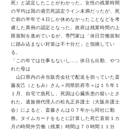
死）と認定したことがわかった。女性の残業時間
の平均は国の過労死認定ライン未満だったが、死
亡前の半年で４日しか休めなかったことなどを考
慮した異例の認定となった。政府は残業時間の上
限規制を進めているが、専門家は「休日労働規制
に踏み込まない対策は不十分だ」と指摘してい
る。
「この年では仕事もないし…」休日も出勤、やつ
れた母は
山口県内の弁当販売会社で配送を担っていた斎
藤友己（ともみ）さん＝同県防府市＝は１５年１
１月、自宅で急死し、死因は心臓疾患の疑いとさ
れた。遺族側代理人の松丸正弁護士（大阪弁護士
会）によると、斎藤さんは０７年から同社に勤
務。タイムカードをもとに計算した死亡直前１カ
月の時間外労働（残業）時間は７０時間１１分