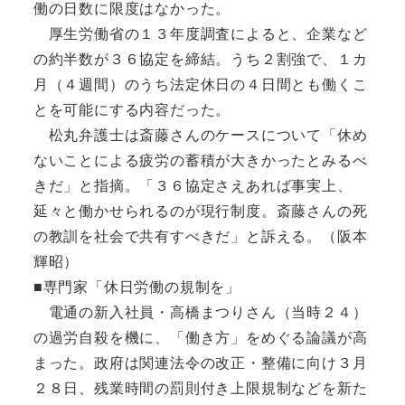
働の日数に限度はなかった。
厚生労働省の１３年度調査によると、企業など
の約半数が３６協定を締結。うち２割強で、１カ
月（４週間）のうち法定休日の４日間とも働くこ
とを可能にする内容だった。
松丸弁護士は斎藤さんのケースについて「休め
ないことによる疲労の蓄積が大きかったとみるべ
きだ」と指摘。「３６協定さえあれば事実上、
延々と働かせられるのが現行制度。斎藤さんの死
の教訓を社会で共有すべきだ」と訴える。（阪本
輝昭）
■専門家「休日労働の規制を」
電通の新入社員・高橋まつりさん（当時２４）
の過労自殺を機に、「働き方」をめぐる論議が高
まった。政府は関連法令の改正・整備に向け３月
２８日、残業時間の罰則付き上限規制などを新た