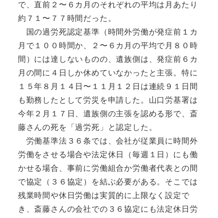
で、直前２〜６カ月のそれぞれの平均は月あたり
約７１〜７７時間だった。
国の過労死認定基準（時間外労働が発症前１カ
月で１００時間か、２〜６カ月の平均で月８０時
間）には達しないものの、遺族側は、発症前６カ
月の間に４日しか休めていなかったと主張。特に
１５年８月１４日〜１１月１２日は連続９１日間
も勤務したとして労災を申請した。山口労基署は
今年２月１７日、遺族側の主張を認める形で、斎
藤さんの死を「過労死」と認定した。
労働基準法３６条では、会社が従業員に時間外
労働をさせる場合や法定休日（毎週１日）にも働
かせる場合、事前に労働組合か労働者代表との間
で協定（３６協定）を結ぶ必要がある。そこでは
残業時間や休日労働は実質的に上限なく設定で
き、斎藤さんの会社での３６協定にも法定休日労