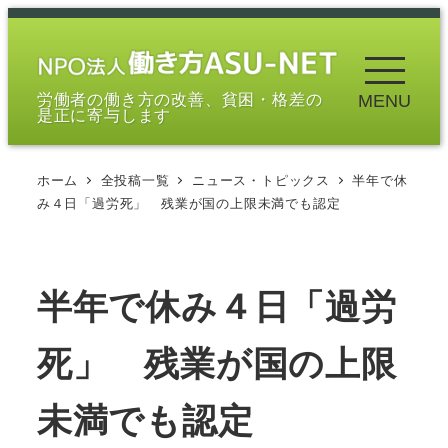
メ
イ
ン
労働者の働き方の改善、貧困・格差の
MENU
コ
是正に寄与します
ン
テ
ホーム
全投稿一覧
ニュース・トピックス
半年で休
ン
み４日「過労死」 残業が国の上限未満でも認定
ツ
へ
移
半年で休み４日「過労
動
死」 残業が国の上限
未満でも認定