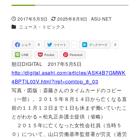
2017年5月5日
2025年8月9日
ASU-NET
投稿日
更新日
著
カテゴリー
ニュース・トピックス
者
0
-
0
シェア
ツイート
ブックマーク
LINE
Pocket
Pinterest
朝日DIGITAL 2017年5月5日
http://digital.asahi.com/articles/ASK4B7GMWK
4BPTIL03V.html?iref=comtop_8_03
写真・図版：斎藤さんのタイムカードのコピー
（一部）。２０１５年８月１４日から亡くなる直
前の１１月１２日まで１日も休まず働いていたこ
とがわかる＝松丸正弁護士提供（省略）
２０１５年に亡くなった女性会社員（当時５
０）について、山口労働基準監督署が労災（過労