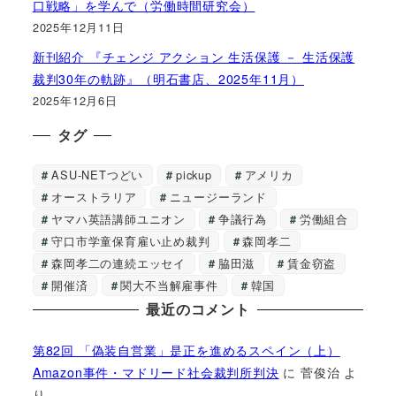
口戦略」を学んで（労働時間研究会）
2025年12月11日
新刊紹介 『チェンジ アクション 生活保護 － 生活保護
裁判30年の軌跡』（明石書店、2025年11月）
2025年12月6日
タグ
ASU-NETつどい
pickup
アメリカ
オーストラリア
ニュージーランド
ヤマハ英語講師ユニオン
争議行為
労働組合
守口市学童保育雇い止め裁判
森岡孝二
森岡孝二の連続エッセイ
脇田滋
賃金窃盗
開催済
関大不当解雇事件
韓国
最近のコメント
第82回 「偽装自営業」是正を進めるスペイン（上）
Amazon事件・マドリード社会裁判所判決
に
菅俊治
よ
り