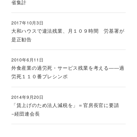
省集計
2017年10月3日
投稿日
大和ハウスで違法残業、月１０９時間 労基署が
是正勧告
2010年6月11日
投稿日
外食産業の過労死・サービス残業を考える――過
労死１１０番プレシンポ
2014年9月20日
投稿日
「賃上げのため法人減税を」＝官房長官に要請
−経団連会長