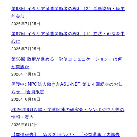
第98回 イタリア派遣労働者の権利（2）労働協約・民主
的参加
2026年7月25日
第97回 イタリア派遣労働者の権利（1）立法・司法を中
心に
2026年7月25日
第96回 政府が進める「労使コミュニケーション」は何
が問題か
2026年7月16日
保護中: NPO法人働き方ASU-NET 第１４回総会のお知
らせ [会員限定]
2026年6月16日
2026年6月以降～労働関連の研究会・シンポジウム等の
情報・案内
2026年6月2日
【開催報告】 第３３回つどい 「公益通報（内部告