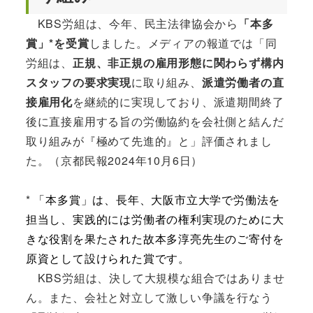
KBS労組は、今年、民主法律協会から
「本多
賞」*を受賞
しました。メディアの報道では「同
労組は、
正規、非正規の雇用形態に関わらず構内
スタッフの要求実現
に取り組み、
派遣労働者の直
接雇用化
を継続的に実現しており、派遣期間終了
後に直接雇用する旨の労働協約を会社側と結んだ
取り組みが『極めて先進的』と」評価されまし
た。（京都民報2024年10月6日）
*
「本多賞」は、長年、大阪市立大学で労働法を
担当し、実践的には労働者の権利実現のために大
きな役割を果たされた故本多淳亮先生のご寄付を
原資として設けられた賞です。
KBS労組は、決して大規模な組合ではありませ
ん。また、会社と対立して激しい争議を行なう