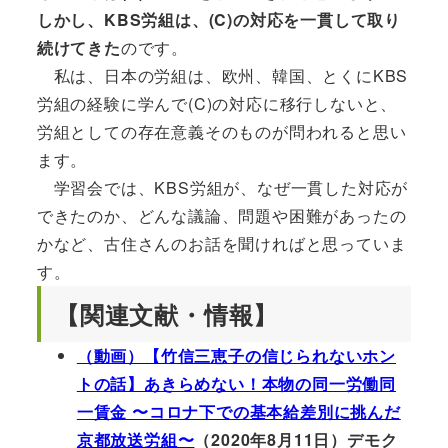
しかし、KBS労組は、(C)の対応を一貫して取り
続けてきた
のです。
私は、日本の労組は、欧州、韓国、とくにKBS
労組の経験に学んで(C)の対応に移行しないと、
労組としての存在意義そのものが問われると思い
ます。
学習会では、KBS労組が、なぜ一貫した対応が
できたのか、どんな議論、問題や困難があったの
かなど、古住さんのお話を聞ければと思っていま
す。
【関連文献・情報】
（動画）【竹信三恵子の信じられないホン
トの話】あきらめない！本物の同一労働同
一賃金 〜コロナ下での基本給差別に挑んだ
京都放送労組〜
（2020年8月11日）デモク