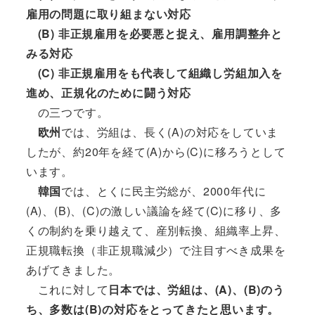
雇用の問題に取り組まない対応
(B) 非正規雇用を必要悪と捉え、雇用調整弁と
みる対応
(C) 非正規雇用をも代表して組織し労組加入を
進め、正規化のために闘う対応
の三つです。
欧州
では、労組は、長く(A)の対応をしていま
したが、約20年を経て(A)から(C)に移ろうとして
います。
韓国
では、とくに民主労総が、2000年代に
(A)、(B)、(C)の激しい議論を経て(C)に移り、多
くの制約を乗り越えて、産別転換、組織率上昇、
正規職転換（非正規職減少）で注目すべき成果を
あげてきました。
これに対して
日本では、労組は、(A)、(B)のう
ち、多数は(B)の対応をとってきたと思います。