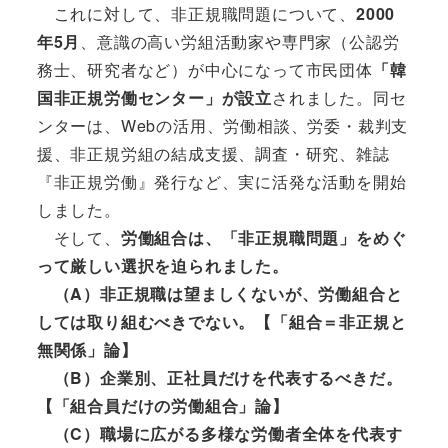
これに対して、非正規職問題について、
2000
年5月
、意識の高い労組活動家や専門家（公認労
務士、研究者など）が中心になって市民団体
「韓
国非正規労働センター」が設立
されました。同セ
ンターは、Webの活用、労働相談、労委・裁判支
援、非正規労組の結成支援、調査・研究、雑誌
『非正規労働』発行など、実に活発な活動を開始
しました。
そして、
労働組合は、「非正規職問題」をめぐ
って厳しい選択を迫られました。
（A）非正規職は望ましくないが、労働組合と
しては取り組むべきでない。【「組合＝非正規と
無関係」論】
（B）企業別、正社員だけを代表するべきだ。
【「組合員だけの労働組合」論】
（C）職場に広がる多様な労働者全体を代表す