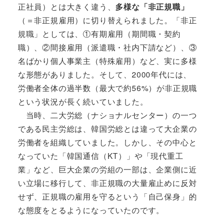
正社員）とは大きく違う、
多様な「非正規職」
（＝非正規雇用）に切り替えられました。「非正
規職」としては、①有期雇用（期間職・契約
職）、②間接雇用（派遣職・社内下請など）、③
名ばかり個人事業主（特殊雇用）など、実に多様
な形態がありました。そして、2000年代には、
労働者全体の過半数（最大で約56%）が非正規職
という状況が長く続いていました。
当時、二大労総（ナショナルセンター）の一つ
である民主労総は、韓国労総とは違って大企業の
労働者を組織していました。しかし、その中心と
なっていた「韓国通信（KT）」や「現代重工
業」など、巨大企業の労組の一部は、企業側に近
い立場に移行して、非正規職の大量雇止めに反対
せず、正規職の雇用を守るという「自己保身」的
な態度をとるようになっていたのです。