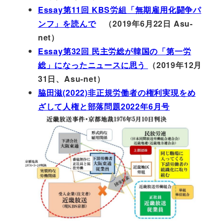
Essay第11回 KBS労組「無期雇用化闘争パ
ンフ」を読んで
（2019年6月22日 Asu-
net）
Essay第32回 民主労総が韓国の「第一労
総」になったニュースに思う
（2019年12月
31日、Asu-net）
脇田滋(2022)非正規労働者の権利実現をめ
ざして人権と部落問題2022年6月号