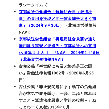
ラシータイムズ
京都放送労働組合「解雇組合員（派遣社
員）の直用を実現／同一賃金闘争大きく前
進」（2024年9月30日）
（北海道労働情報
NAVI）
京都放送労働組合「再雇用組合員要求通り
雇用延長実現／派遣先・京都放送への直用
化 通算１１人目」『NAVI』2024年2月15日
（北海道労働情報NAVI）
古住公義「半世紀にも及ぶ格差是正の闘
い」労働法律旬報1962号（2020年6月25
日）
古住公義「非正規問題にまず既存の労働組
合が本気で腰を挙げ、一歩、二歩と踏み出
すこと－派遣法改悪案と労組の役割－」ね
っとわーく京都2015年10月