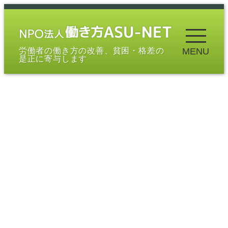
メ
イ
ン
労働者の働き方の改善、貧困・格差の
MENU
コ
是正に寄与します
ン
テ
ン
ツ
へ
移
動