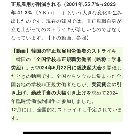
正規雇用が削減される（2001年,55.7%→2023
年,41.3%
〔Y.Kim〕 ）という大きな変化を生み
出したのです。現在の韓国では、非正規職自身が
立ち上がってのストライキが珍しいものではなく
なっています。【下の動画、参照】
【動画】韓国の非正規雇用労働者のストライキ
韓国の
「全国学校非正規職労働者（略称：学非
労組）」
が
2024年6月22日に総決起大会
を開催し
たときの動画です。全国からソウルに集まった全
国各地の学校非正規労働者たちが、
実質賃金の引
き上げ、勤続手当の大幅引き上げを
求めて2024
年臨時労働協約闘争に参加しました。
12月には、全国的なストライキも予定されていま
す。