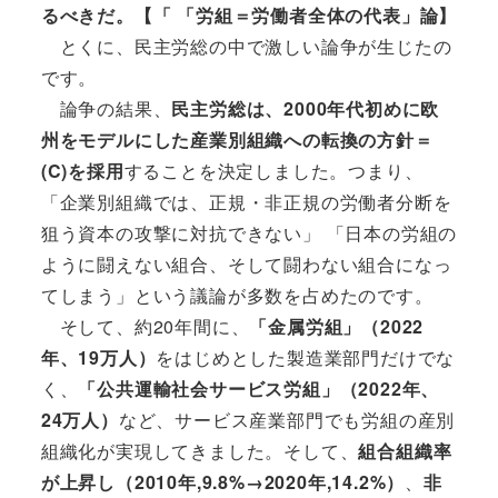
るべきだ。【「 「労組＝労働者全体の代表」論】
とくに、民主労総の中で激しい論争が生じたの
です。
論争の結果、
民主労総は、2000年代初めに欧
州をモデルにした産業別組織への転換の方針＝
(C)を採用
することを決定しました。つまり、
「企業別組織では、正規・非正規の労働者分断を
狙う資本の攻撃に対抗できない」 「日本の労組の
ように闘えない組合、そして闘わない組合になっ
てしまう」という議論が多数を占めたのです。
そして、約20年間に、
「金属労組」（2022
年、19万人）
をはじめとした製造業部門だけでな
く、
「公共運輸社会サービス労組」（2022年、
24万人）
など、サービス産業部門でも労組の産別
組織化が実現してきました。そして、
組合組織率
が上昇し（2010年,9.8%→2020年,14.2%）
、
非