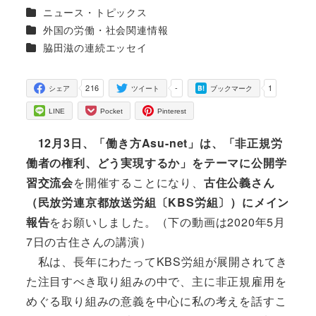
投稿日
更新日
著
カテゴリー
ニュース・トピックス
者
カテゴリー
外国の労働・社会関連情報
カテゴリー
脇田滋の連続エッセイ
216
-
1
シェア
ツイート
ブックマーク
LINE
Pocket
Pinterest
12月3日、「働き方Asu-net」は、「非正規労
働者の権利、どう実現するか」をテーマに公開学
習交流会
を開催することになり、
古住公義さん
（民放労連京都放送労組〔KBS労組〕）にメイン
報告
をお願いしました。（下の動画は2020年5月
7日の古住さんの講演）
私は、長年にわたってKBS労組が展開されてき
た注目すべき取り組みの中で、主に非正規雇用を
めぐる取り組みの意義を中心に私の考えを話すこ