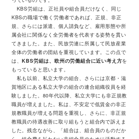
KBS労組は、正社員や組合員だけなく、同じ
KBSの職場で働く労働者であれば、正規、非正
規、さらには派遣、個人請負など、雇用形態や所
属会社に関係なく全労働者を代表する姿勢を貫い
てきました。また、民放労連に所属して民放産業
全体の労働者の団結を重視しています。この点で
は、
KBS労組は、欧州の労働組合に近い考え方
を
もっていると思います。
私も以前、私立大学の組合、さらには京都・滋
賀地区にある私立大学の組合の連合組織役員を経
験しました。80年代以降、私立大学にも非正規教
職員が増えました。私は、不安定で低賃金の非正
規教職員が増える問題を重視し、さらに、非正規
教職員の待遇改善に取り組もうと組合内で訴えま
した。残念ながら、「組合は、組合員のものだか
ら、組合費を払わない非組合員のために活動する