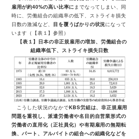
雇用が約40%の高い比率に
までなってしまい、同
時に、労働組合の組織率の低下、ストライキ損失
日数の激減など、
目を覆うばかりの状況
になって
います（【表１】参照）
【表１】日本の非正規雇用の増加、労働組合の
組織率低下、ストライキ損失日数
こうした状況のなかで
KBS労組は、非正規雇用
問題を重視し、派遣労働者や名目的自営業形式の
労働者の直用化（正社員化）や有期雇用の無期転
換、パート、アルバイトの組合への組織化などを