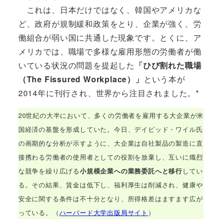
これは、日本だけではなく、韓国やアメリカな
ど、政府が規制緩和政策をとり、企業が強く、労
働組合が弱い国に共通した現象です。とくに、ア
メリカでは、職場で多様な雇用形態の労働者が働
いている状況の問題を提起した
「ひび割れた職場
（The Fissured Workplace）」
という本が
2014年に刊行され、世界から注目されました。*
20世紀の大半において、多くの労働者を雇用する大企業が米
国経済の基盤を形成していた。今日、デイビッド・ワイル氏
の画期的な分析が示すように、大企業は自社製品の製造に直
接携わる労働者の使用者としての役割を放棄し、互いに熾烈
な競争を繰り広げる
小規模企業への業務委託へと移行
してい
る。その結果、賃金は低下し、福利厚生は削減され、健康や
安全に関する条件は不十分となり、所得格差はますます広が
っている。（
ハーバード大学出版局サイト
）