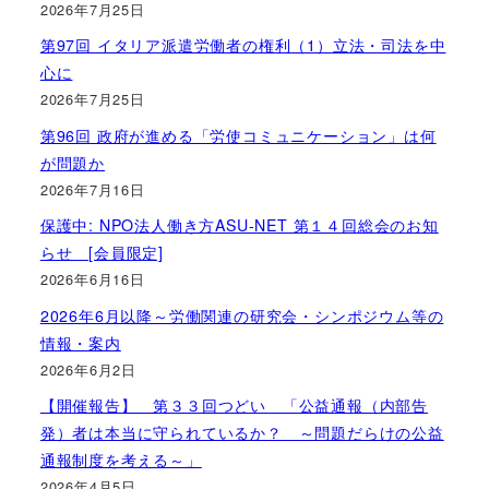
2026年7月25日
第97回 イタリア派遣労働者の権利（1）立法・司法を中
心に
2026年7月25日
第96回 政府が進める「労使コミュニケーション」は何
が問題か
2026年7月16日
保護中: NPO法人働き方ASU-NET 第１４回総会のお知
らせ [会員限定]
2026年6月16日
2026年6月以降～労働関連の研究会・シンポジウム等の
情報・案内
2026年6月2日
【開催報告】 第３３回つどい 「公益通報（内部告
発）者は本当に守られているか？ ～問題だらけの公益
通報制度を考える～」
2026年4月5日