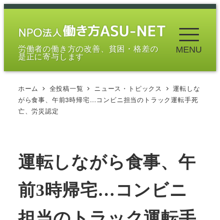
メ
イ
ン
労働者の働き方の改善、貧困・格差の
MENU
コ
是正に寄与します
ン
テ
ホーム
全投稿一覧
ニュース・トピックス
運転しな
ン
がら食事、午前3時帰宅…コンビニ担当のトラック運転手死
ツ
亡、労災認定
へ
移
動
運転しながら食事、午
前3時帰宅…コンビニ
担当のトラック運転手