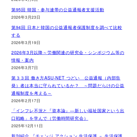
第95回 韓国・参与連帯の公益通報者支援活動
2026年3月23日
第94回 日本と韓国の公益通報者保護制度を調べて比較
する
2026年3月19日
2026年3月以降～労働関連の研究会・シンポジウム等の
情報・案内
2026年3月7日
第３３回 働き方ASU-NET つどい 公益通報（内部告
発）者は本当に守られているか？ ～問題だらけの公益
通報制度を考える～
2026年2月17日
「インフレ不況と『資本論』―新しい福祉国家という出
口戦略」を学んで（労働時間研究会）
2025年12月11日
新刊紹介 『チェンジ アクション 生活保護 － 生活保護