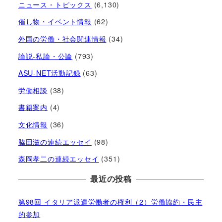
ニュース・トピックス
(6,130)
催し物・イベント情報
(62)
外国の労働・社会関連情報
(34)
論説-私論・公論
(793)
ASU-NET活動記録
(63)
労働相談
(38)
書籍案内
(4)
文化情報
(36)
脇田滋の連続エッセイ
(98)
森岡孝二の連続エッセイ
(351)
最近の投稿
第98回 イタリア派遣労働者の権利（2）労働協約・民主
的参加