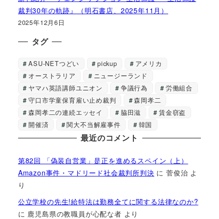
裁判30年の軌跡』（明石書店、2025年11月）
2025年12月6日
タグ
ASU-NETつどい
pickup
アメリカ
オーストラリア
ニュージーランド
ヤマハ英語講師ユニオン
争議行為
労働組合
守口市学童保育雇い止め裁判
森岡孝二
森岡孝二の連続エッセイ
脇田滋
賃金窃盗
開催済
関大不当解雇事件
韓国
最近のコメント
第82回 「偽装自営業」是正を進めるスペイン（上）
Amazon事件・マドリード社会裁判所判決
に
菅俊治
よ
り
公立学校の先生!給特法は勤務全てに関する法律なのか?
に
鹿児島県の教職員が心配な者
より