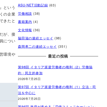
ASU-NET活動記録
(63)
』という
労働相談
(38)
くの企業
できたと
書籍案内
(4)
文化情報
(36)
だが、接
脇田滋の連続エッセイ
(98)
員につい
森岡孝二の連続エッセイ
(351)
営環境や
最近の投稿
第98回 イタリア派遣労働者の権利（2）労働協
約・民主的参加
2026年7月25日
第97回 イタリア派遣労働者の権利（1）立法・司
法を中心に
2026年7月25日
第96回 政府が進める「労使コミュニケーション」