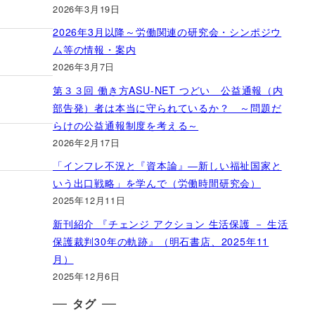
2026年3月19日
2026年3月以降～労働関連の研究会・シンポジウ
ム等の情報・案内
2026年3月7日
第３３回 働き方ASU-NET つどい 公益通報（内
部告発）者は本当に守られているか？ ～問題だ
らけの公益通報制度を考える～
2026年2月17日
「インフレ不況と『資本論』―新しい福祉国家と
いう出口戦略」を学んで（労働時間研究会）
2025年12月11日
新刊紹介 『チェンジ アクション 生活保護 － 生活
保護裁判30年の軌跡』（明石書店、2025年11
月）
2025年12月6日
タグ