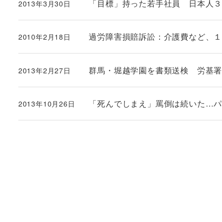
「目標」持った若手社員 日本人３割、
2013年3月30日
投稿日
過労障害損賠訴訟：介護費など、
2010年2月18日
投稿日
群馬・堀越学園を書類送検 労基
2013年2月27日
投稿日
「死んでしまえ」罵倒は続いた…
2013年10月26日
投稿日