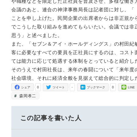
や職種などを限定した正社員を普及させ、多様な働き
会議のあと、連合の神津事務局長は記者団に対し、「
ことを申し上げた。民間企業の出席者からは非正規か
でこうした取り組みを進めてもらいたい。会議では非
思う」と述べました。
また、「セブン＆アイ・ホールディングス」の村田紀
客に必要なすべての要員を正社員にするのは、コスト
ては能力に応じて処遇する体制をとっていると紹介し
そのうえで村田社長は、来年の春闘について「来年度
社会環境、それに経済全般を見据えて総合的に判定し
0
-
0
シェア
ツイート
ブックマーク
LINE
森岡孝二
この記事を書いた人