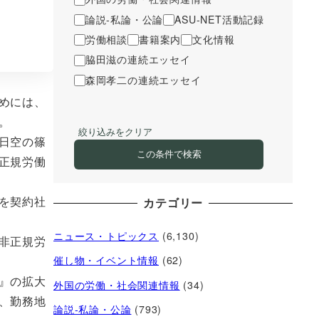
論説-私論・公論
ASU-NET活動記録
労働相談
書籍案内
文化情報
脇田滋の連続エッセイ
森岡孝二の連続エッセイ
めには、
。
絞り込みをクリア
日空の篠
この条件で検索
正規労働
を契約社
カテゴリー
ニュース・トピックス
(6,130)
非正規労
催し物・イベント情報
(62)
』の拡大
外国の労働・社会関連情報
(34)
、勤務地
論説-私論・公論
(793)