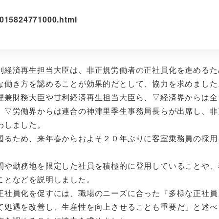
0015824771000.html
利経済再生担当大臣は、非正規労働者の正社員化を進めるた
な働き方を認めることが効果的だとして、協力を求めました
理兼財務大臣や甘利経済再生担当大臣ら、▽経済界からは全
、▽労働界からは連合の神津里季生事務局長らが出席し、非
わしました。
図るため、来年春からおよそ２０年ぶりに客室乗務員の採用
間や勤務地を限定した社員を積極的に登用していることや、
ことなどを説明しました。
正社員化を促すには、職場のニーズに合った『多様な正社員
て処遇を改善し、生産性を向上させることも重要だ」と述べ