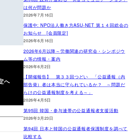
は何が問題か
2026年7月16日
保護中: NPO法人働き方ASU-NET 第１４回総会の
お知らせ [会員限定]
2026年6月16日
2026年6月以降～労働関連の研究会・シンポジウ
ム等の情報・案内
2026年6月2日
【開催報告】 第３３回つどい 「公益通報（内
定へ
部告発）者は本当に守られているか？ ～問題だ
らけの公益通報制度を考える～」
2026年4月5日
第95回 韓国・参与連帯の公益通報者支援活動
2026年3月23日
第94回 日本と韓国の公益通報者保護制度を調べて
比較する