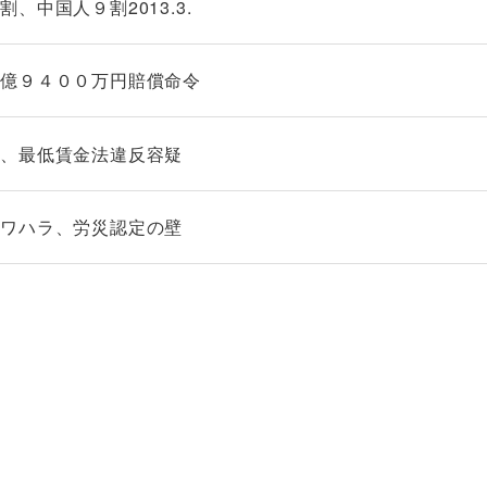
中国人９割2013.3.
１億９４００万円賠償命令
署、最低賃金法違反容疑
パワハラ、労災認定の壁