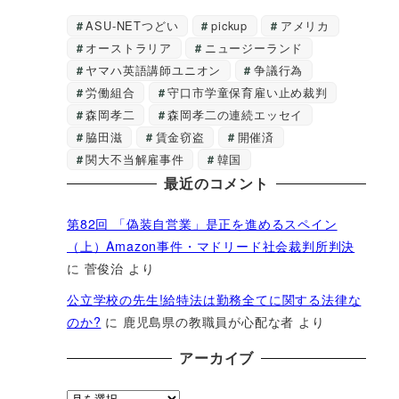
ASU-NETつどい
pickup
アメリカ
オーストラリア
ニュージーランド
ヤマハ英語講師ユニオン
争議行為
労働組合
守口市学童保育雇い止め裁判
森岡孝二
森岡孝二の連続エッセイ
脇田滋
賃金窃盗
開催済
関大不当解雇事件
韓国
最近のコメント
第82回 「偽装自営業」是正を進めるスペイン
（上）Amazon事件・マドリード社会裁判所判決
に
菅俊治
より
公立学校の先生!給特法は勤務全てに関する法律な
のか?
に
鹿児島県の教職員が心配な者
より
アーカイブ
ア