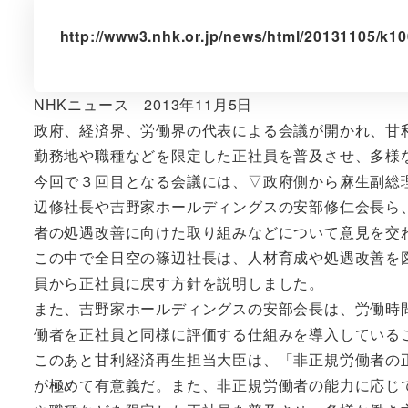
http://www3.nhk.or.jp/news/html/20131105/k1
NHKニュース 2013年11月5日
政府、経済界、労働界の代表による会議が開かれ、甘
勤務地や職種などを限定した正社員を普及させ、多様
今回で３回目となる会議には、▽政府側から麻生副総
辺修社長や吉野家ホールディングスの安部修仁会長ら
者の処遇改善に向けた取り組みなどについて意見を交
この中で全日空の篠辺社長は、人材育成や処遇改善を
員から正社員に戻す方針を説明しました。
また、吉野家ホールディングスの安部会長は、労働時
働者を正社員と同様に評価する仕組みを導入している
このあと甘利経済再生担当大臣は、「非正規労働者の
が極めて有意義だ。また、非正規労働者の能力に応じ