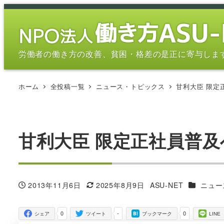
メ
イ
ン
コ
労働者の働き方の改善、貧困・格差の是正に寄与しま
ン
テ
ホーム
全投稿一覧
ニュース・トピックス
甘利大臣 限定
ン
ツ
へ
移
甘利大臣 限定正社員普
動
カテゴリ
2013年11月6日
2025年8月9日
ASU-NET
ニュー
投稿日
更新日
著
者
0
-
0
シェア
ツイート
ブックマーク
LINE