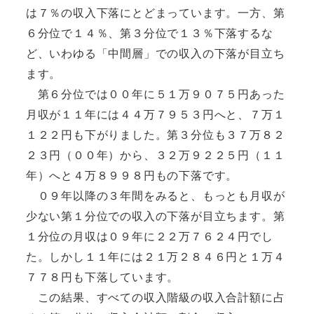
は７％の収入下落にとどまっています。一方、第
６分位で１４％、第３分位で１３％下落するな
ど、いわゆる「中間層」での収入の下落が目立ち
ます。
第６分位では００年に５１万９０７５円あった
月収が１１年には４４万７９５３円へと、７万１
１２２円も下がりました。第３分位も３７万８２
２３円（００年）から、３２万９２２５円（１１
年）へと４万８９９８円もの下落です。
０９年以降の３年間をみると、もっとも月収が
少ない第１分位での収入の下落が目立ちます。第
１分位の月収は０９年に２２万７６２４円でし
た。しかし１１年には２１万２８４６円と１万４
７７８円も下落しています。
この結果、すべての収入階級の収入合計額に占