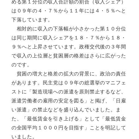
める第１分位の収入合計額の割合（収入シェア）
は０９年の４・７％から１１年には４・５％へと
下落しています。
相対的に収入の下落幅が小さかった第１０分位
は同じ期間に収入シェアを１８・７％から１８・
９％へと上昇させています。政権交代後の３年間
で収入の上位層と貧困層の格差はさらに広がった
のです。
貧困の増大と格差の拡大の背景に、政治の責任
があります。民主党は０９年の総選挙のマニフェ
ストに「製造現場への派遣を原則禁止するなど、
派遣労働者の雇用の安定を図る」と掲げ、「日雇
い派遣」の禁止などを盛り込んでいました。ま
た、「最低賃金を引き上げる」として「最低賃金
の全国平均１０００円を目指す」ことを明記して
いました。