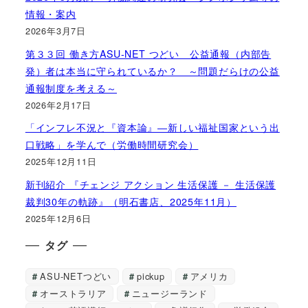
情報・案内
2026年3月7日
第３３回 働き方ASU-NET つどい 公益通報（内部告
発）者は本当に守られているか？ ～問題だらけの公益
通報制度を考える～
2026年2月17日
「インフレ不況と『資本論』―新しい福祉国家という出
口戦略」を学んで（労働時間研究会）
2025年12月11日
新刊紹介 『チェンジ アクション 生活保護 － 生活保護
裁判30年の軌跡』（明石書店、2025年11月）
2025年12月6日
タグ
ASU-NETつどい
pickup
アメリカ
オーストラリア
ニュージーランド