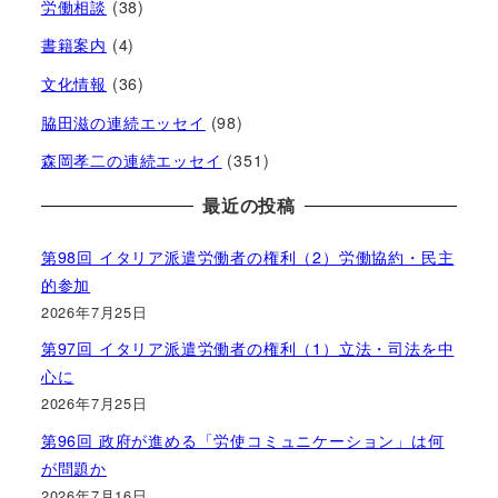
労働相談
(38)
書籍案内
(4)
文化情報
(36)
脇田滋の連続エッセイ
(98)
森岡孝二の連続エッセイ
(351)
最近の投稿
第98回 イタリア派遣労働者の権利（2）労働協約・民主
的参加
2026年7月25日
第97回 イタリア派遣労働者の権利（1）立法・司法を中
心に
2026年7月25日
第96回 政府が進める「労使コミュニケーション」は何
が問題か
2026年7月16日