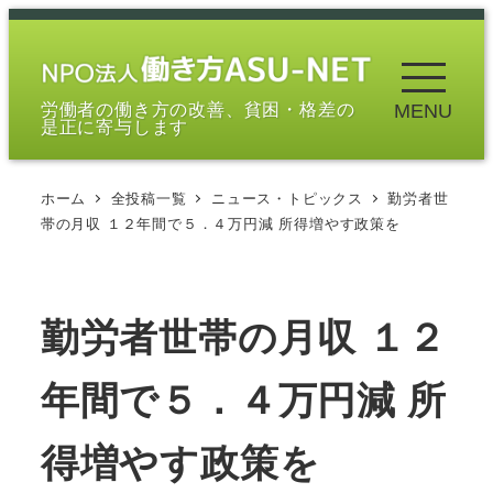
メ
イ
ン
労働者の働き方の改善、貧困・格差の
MENU
コ
是正に寄与します
ン
テ
ホーム
全投稿一覧
ニュース・トピックス
勤労者世
ン
帯の月収 １２年間で５．４万円減 所得増やす政策を
ツ
へ
移
勤労者世帯の月収 １２
動
年間で５．４万円減 所
得増やす政策を