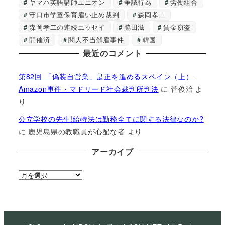
ヤマハ英語講師ユニオン
争議行為
労働組合
守口市学童保育雇い止め裁判
森岡孝二
森岡孝二の連続エッセイ
脇田滋
賃金窃盗
開催済
関大不当解雇事件
韓国
最近のコメント
第82回 「偽装自営業」是正を進めるスペイン（上）
Amazon事件・マドリード社会裁判所判決
に
菅俊治
よ
り
公立学校の先生!給特法は勤務全てに関する法律なのか?
に
鹿児島県の教職員が心配な者
より
アーカイブ
ア
ー
カ
イ
ブ