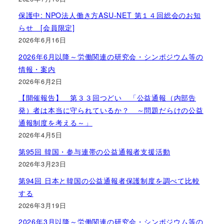
保護中: NPO法人働き方ASU-NET 第１４回総会のお知
らせ [会員限定]
2026年6月16日
2026年6月以降～労働関連の研究会・シンポジウム等の
情報・案内
2026年6月2日
【開催報告】 第３３回つどい 「公益通報（内部告
発）者は本当に守られているか？ ～問題だらけの公益
通報制度を考える～」
2026年4月5日
第95回 韓国・参与連帯の公益通報者支援活動
2026年3月23日
第94回 日本と韓国の公益通報者保護制度を調べて比較
する
2026年3月19日
2026年3月以降～労働関連の研究会・シンポジウム等の