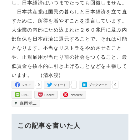
し、日本経済はいつまでたっても回復しません。
日本共産党は国民の暮らしと日本経済を立て直
すために、所得を増やすことを提言しています。
大企業の内部にため込まれた２６０兆円に及ぶ内
部留保を日本経済に還元することで、それは可能
となります。不当なリストラをやめさせること
や、正規雇用が当たり前の社会をつくること、最
低賃金を抜本的に引き上げることなどを主張して
います。 （清水渡)
0
-
0
シェア
ツイート
ブックマーク
LINE
Pocket
Pinterest
森岡孝二
この記事を書いた人