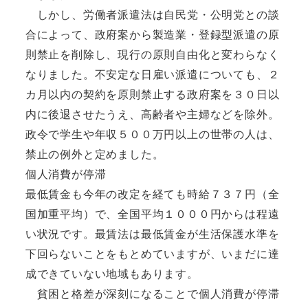
しかし、労働者派遣法は自民党・公明党との談
合によって、政府案から製造業・登録型派遣の原
則禁止を削除し、現行の原則自由化と変わらなく
なりました。不安定な日雇い派遣についても、２
カ月以内の契約を原則禁止する政府案を３０日以
内に後退させたうえ、高齢者や主婦などを除外。
政令で学生や年収５００万円以上の世帯の人は、
禁止の例外と定めました。
個人消費が停滞
最低賃金も今年の改定を経ても時給７３７円（全
国加重平均）で、全国平均１０００円からは程遠
い状況です。最賃法は最低賃金が生活保護水準を
下回らないことをもとめていますが、いまだに達
成できていない地域もあります。
貧困と格差が深刻になることで個人消費が停滞