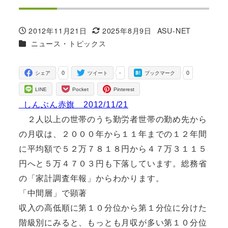
2012年11月21日
2025年8月9日
ASU-NET
投稿日
更新日
著
カテゴリー
ニュース・トピックス
者
0
-
0
シェア
ツイート
ブックマーク
LINE
Pocket
Pinterest
しんぶん赤旗 2012/11/21
２人以上の世帯のうち勤労者世帯の勤め先から
の月収は、２０００年から１１年までの１２年間
に平均額で５２万７８１８円から４７万３１１５
円へと５万４７０３円も下落しています。総務省
の「家計調査年報」からわかります。
「中間層」で顕著
収入の高低順に第１０分位から第１分位に分けた
階級別にみると、もっとも月収が多い第１０分位