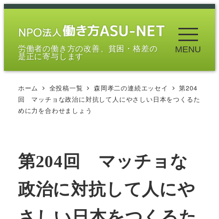
メ
イ
ン
労働者の働き方の改善、貧困・格差の
MENU
コ
是正に寄与します
ン
テ
ホーム
全投稿一覧
森岡孝二の連続エッセイ
第204
ン
回 マッチョな政治に対抗して人にやさしい日本をつくるた
ツ
めに力を合わせましょう
へ
移
動
第204回 マッチョな
政治に対抗して人にや
さしい日本をつくるた