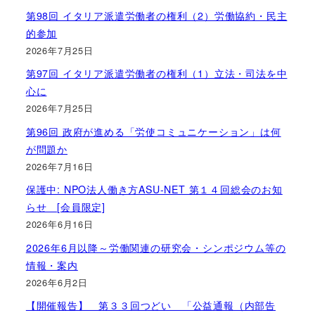
第98回 イタリア派遣労働者の権利（2）労働協約・民主
的参加
2026年7月25日
第97回 イタリア派遣労働者の権利（1）立法・司法を中
心に
2026年7月25日
第96回 政府が進める「労使コミュニケーション」は何
が問題か
2026年7月16日
保護中: NPO法人働き方ASU-NET 第１４回総会のお知
らせ [会員限定]
2026年6月16日
2026年6月以降～労働関連の研究会・シンポジウム等の
情報・案内
2026年6月2日
【開催報告】 第３３回つどい 「公益通報（内部告