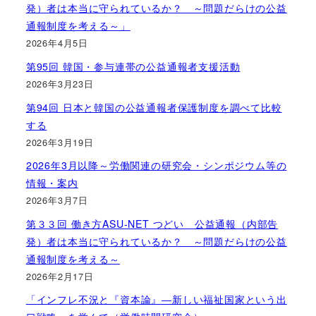
発）者は本当に守られているか？ ～問題だらけの公益
通報制度を考える～」
2026年4月5日
第95回 韓国・参与連帯の公益通報者支援活動
2026年3月23日
第94回 日本と韓国の公益通報者保護制度を調べて比較
する
2026年3月19日
2026年3月以降～労働関連の研究会・シンポジウム等の
情報・案内
2026年3月7日
第３３回 働き方ASU-NET つどい 公益通報（内部告
発）者は本当に守られているか？ ～問題だらけの公益
通報制度を考える～
2026年2月17日
「インフレ不況と『資本論』―新しい福祉国家という出