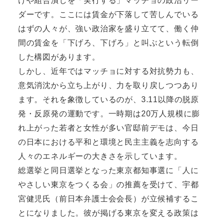
げや組合潰しを「実行する」マッチョの政治リー
ダーです。ここには賃金が下落して苦しんでいる
はずの人々が、強い政治家を盛り立てて、働く仲
間の賃金を「下げろ、下げろ」と叫ぶという転倒
した構図があります。
しかし、近年ではマッチョに対する対抗勢力も、
意気消沈から立ち上がり、力を取り戻しつつあり
ます。それを象徴しているのが、3.11以降の脱原
発・反原発の運動です。一時期は20万人規模に膨
れ上がった若者と女性が多い官邸前デモは、今日
の日本における平和と環境と民主主義を志向する
人々のエネルギーの大きさを示しています。
総選挙と同日選挙となった東京都知事選に「人に
やさしい東京をつくる会」の推薦を受けて、宇都
宮健児氏（前日本弁護士会会長）が立候補するこ
とになりました。彼が掲げる東京を変える政策は