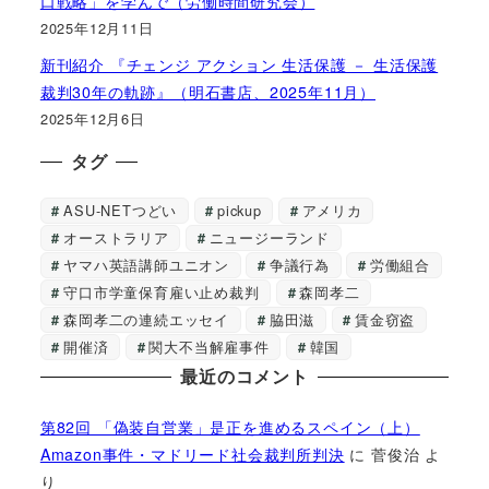
口戦略」を学んで（労働時間研究会）
2025年12月11日
新刊紹介 『チェンジ アクション 生活保護 － 生活保護
裁判30年の軌跡』（明石書店、2025年11月）
2025年12月6日
タグ
ASU-NETつどい
pickup
アメリカ
オーストラリア
ニュージーランド
ヤマハ英語講師ユニオン
争議行為
労働組合
守口市学童保育雇い止め裁判
森岡孝二
森岡孝二の連続エッセイ
脇田滋
賃金窃盗
開催済
関大不当解雇事件
韓国
最近のコメント
第82回 「偽装自営業」是正を進めるスペイン（上）
Amazon事件・マドリード社会裁判所判決
に
菅俊治
よ
り