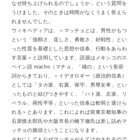
なぜ持ち上げられるのでしょうか」という質問を
うけました。そのときは時間がなくうまく答えら
れませんでした。
ウィキペディアは、＜マッチョとは、男性がもつ
という「強靱さ、逞しさ、勇敢さ、好戦性」とい
った性質を基礎とした思想や信条、行動をあらわ
す言葉＞と説明しています。語源はメキシコのス
ペイン語 macho（マチョ、「雄の」という形容
詞からきており、＜イデオロギー（政治的信条）
としては「タカ派、右翼、保守、男尊女卑」とい
ったものと結びつきやすく、「ハト派、左派、リ
ベラル、両性平等」といった信条は軟弱と退けら
れる＞とあります。これによれば前東京都知事の
石原慎太郎氏や大阪市長の橋下徹氏は差し詰めマ
ッチョの旗頭ということになります。
それにしてもなぜマッチョがもてはやされるので