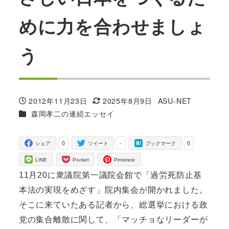
めに力を合わせましょ
う
2012年11月23日
2025年8月9日
ASU-NET
投稿日
更新日
著
カテゴリー
森岡孝二の連続エッセイ
者
0
-
0
シェア
ツイート
ブックマーク
LINE
Pocket
Pinterest
11月20に衆議院第一議院会館で「過労死防止基
本法の実現をめざす」院内集会が開かれました。
そこに来ていたある記者から、総選挙における政
党の集合離散に関して、「マッチョなリーダーが