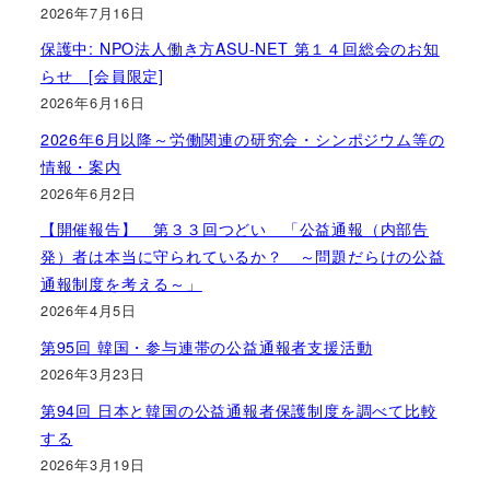
2026年7月16日
保護中: NPO法人働き方ASU-NET 第１４回総会のお知
らせ [会員限定]
2026年6月16日
2026年6月以降～労働関連の研究会・シンポジウム等の
情報・案内
2026年6月2日
【開催報告】 第３３回つどい 「公益通報（内部告
発）者は本当に守られているか？ ～問題だらけの公益
通報制度を考える～」
2026年4月5日
第95回 韓国・参与連帯の公益通報者支援活動
2026年3月23日
第94回 日本と韓国の公益通報者保護制度を調べて比較
する
2026年3月19日