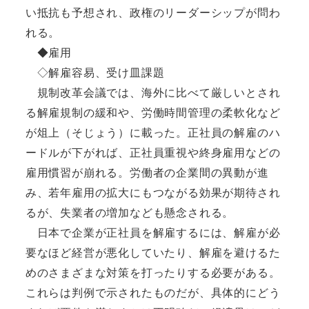
い抵抗も予想され、政権のリーダーシップが問わ
れる。
◆雇用
◇解雇容易、受け皿課題
規制改革会議では、海外に比べて厳しいとされ
る解雇規制の緩和や、労働時間管理の柔軟化など
が俎上（そじょう）に載った。正社員の解雇のハ
ードルが下がれば、正社員重視や終身雇用などの
雇用慣習が崩れる。労働者の企業間の異動が進
み、若年雇用の拡大にもつながる効果が期待され
るが、失業者の増加なども懸念される。
日本で企業が正社員を解雇するには、解雇が必
要なほど経営が悪化していたり、解雇を避けるた
めのさまざまな対策を打ったりする必要がある。
これらは判例で示されたものだが、具体的にどう