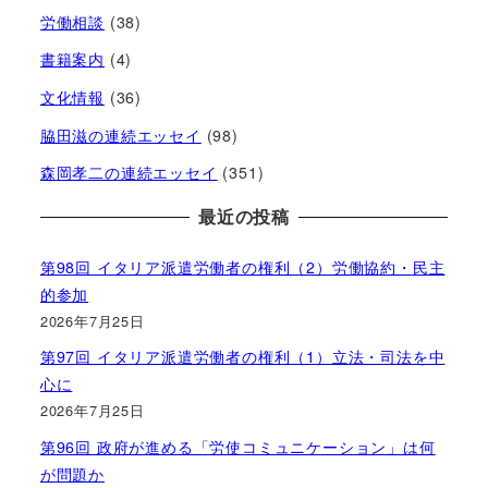
労働相談
(38)
書籍案内
(4)
文化情報
(36)
脇田滋の連続エッセイ
(98)
森岡孝二の連続エッセイ
(351)
最近の投稿
第98回 イタリア派遣労働者の権利（2）労働協約・民主
的参加
2026年7月25日
第97回 イタリア派遣労働者の権利（1）立法・司法を中
心に
2026年7月25日
第96回 政府が進める「労使コミュニケーション」は何
が問題か