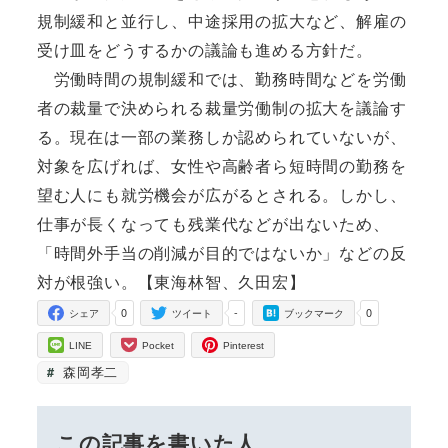
規制緩和と並行し、中途採用の拡大など、解雇の
受け皿をどうするかの議論も進める方針だ。
労働時間の規制緩和では、勤務時間などを労働
者の裁量で決められる裁量労働制の拡大を議論す
る。現在は一部の業務しか認められていないが、
対象を広げれば、女性や高齢者ら短時間の勤務を
望む人にも就労機会が広がるとされる。しかし、
仕事が長くなっても残業代などが出ないため、
「時間外手当の削減が目的ではないか」などの反
対が根強い。【東海林智、久田宏】
0
-
0
シェア
ツイート
ブックマーク
LINE
Pocket
Pinterest
森岡孝二
この記事を書いた人