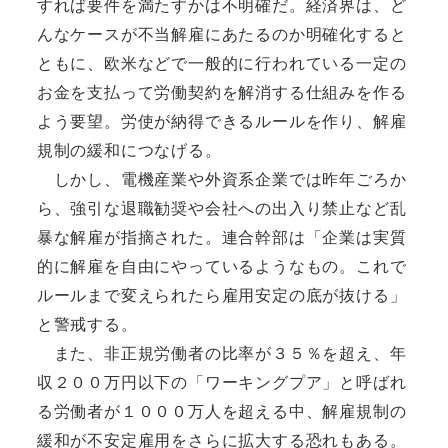
すれば要件を満たすかは不明確だ。経済界は、ど
んなケースが不当解雇にあたるのか明確化すると
ともに、欧米などで一般的に行われている一定の
お金を支払って労働契約を解消する仕組みを作る
よう要望。労使が納得できるルールを作り、解雇
規制の緩和につなげる。
しかし、電機産業や外資系企業では昨年ごろか
ら、強引な退職勧奨や会社への出入り禁止など乱
暴な解雇が指摘された。連合幹部は「企業は実質
的に解雇を自由にやっているようなもの。これで
ルールまで変えられたら雇用安定の底が抜ける」
と警戒する。
また、非正規労働者の比率が３５％を超え、年
収２００万円以下の「ワーキングプア」と呼ばれ
る労働者が１０００万人を超える中、解雇規制の
緩和が不安定雇用をさらに拡大する恐れもある。