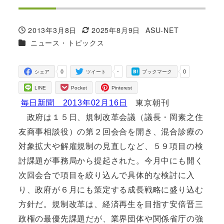
2013年3月8日
2025年8月9日
ASU-NET
投稿日
更新日
著
カテゴリー
ニュース・トピックス
者
0
-
0
シェア
ツイート
ブックマーク
LINE
Pocket
Pinterest
毎日新聞 2013年02月16日
東京朝刊
政府は１５日、規制改革会議（議長・岡素之住
友商事相談役）の第２回会合を開き、混合診療の
対象拡大や解雇規制の見直しなど、５９項目の検
討課題が事務局から提起された。今月中にも開く
次回会合で項目を絞り込んで具体的な検討に入
り、政府が６月にも策定する成長戦略に盛り込む
方針だ。規制改革は、経済再生を目指す安倍晋三
政権の最優先課題だが、業界団体や関係省庁の強