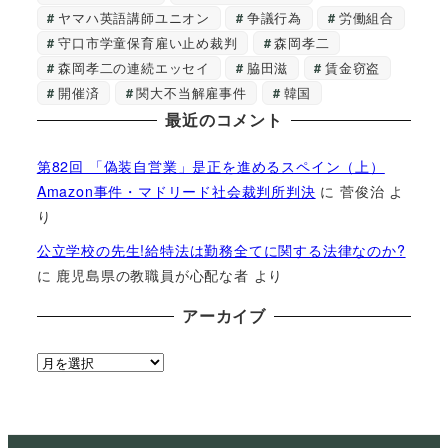
ヤマハ英語講師ユニオン
争議行為
労働組合
守口市学童保育雇い止め裁判
森岡孝二
森岡孝二の連続エッセイ
脇田滋
賃金窃盗
開催済
関大不当解雇事件
韓国
最近のコメント
第82回 「偽装自営業」是正を進めるスペイン（上）
Amazon事件・マドリード社会裁判所判決
に
菅俊治
よ
り
公立学校の先生!給特法は勤務全てに関する法律なのか?
に
鹿児島県の教職員が心配な者
より
アーカイブ
ア
ー
カ
イ