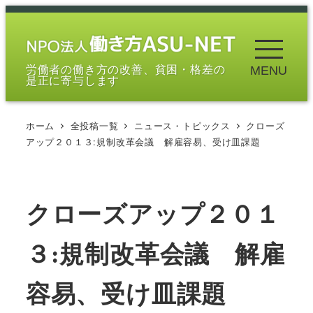
メ
イ
ン
労働者の働き方の改善、貧困・格差の
MENU
コ
是正に寄与します
ン
テ
ホーム
全投稿一覧
ニュース・トピックス
クローズ
ン
アップ２０１３:規制改革会議 解雇容易、受け皿課題
ツ
へ
移
クローズアップ２０１
動
３:規制改革会議 解雇
容易、受け皿課題