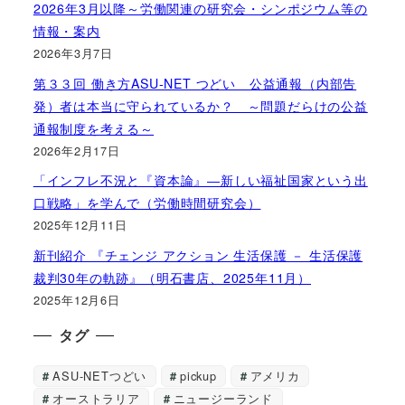
2026年3月以降～労働関連の研究会・シンポジウム等の
情報・案内
2026年3月7日
第３３回 働き方ASU-NET つどい 公益通報（内部告
発）者は本当に守られているか？ ～問題だらけの公益
通報制度を考える～
2026年2月17日
「インフレ不況と『資本論』―新しい福祉国家という出
口戦略」を学んで（労働時間研究会）
2025年12月11日
新刊紹介 『チェンジ アクション 生活保護 － 生活保護
裁判30年の軌跡』（明石書店、2025年11月）
2025年12月6日
タグ
ASU-NETつどい
pickup
アメリカ
オーストラリア
ニュージーランド