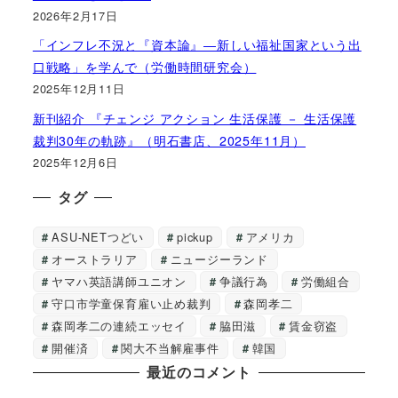
2026年2月17日
「インフレ不況と『資本論』―新しい福祉国家という出
口戦略」を学んで（労働時間研究会）
2025年12月11日
新刊紹介 『チェンジ アクション 生活保護 － 生活保護
裁判30年の軌跡』（明石書店、2025年11月）
2025年12月6日
タグ
ASU-NETつどい
pickup
アメリカ
オーストラリア
ニュージーランド
ヤマハ英語講師ユニオン
争議行為
労働組合
守口市学童保育雇い止め裁判
森岡孝二
森岡孝二の連続エッセイ
脇田滋
賃金窃盗
開催済
関大不当解雇事件
韓国
最近のコメント