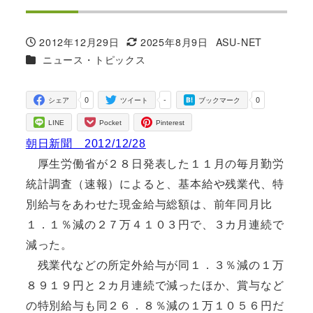
2012年12月29日
2025年8月9日
ASU-NET
投稿日
更新日
著
カテゴリー
ニュース・トピックス
者
0
-
0
シェア
ツイート
ブックマーク
LINE
Pocket
Pinterest
朝日新聞 2012/12/28
厚生労働省が２８日発表した１１月の毎月勤労
統計調査（速報）によると、基本給や残業代、特
別給与をあわせた現金給与総額は、前年同月比
１．１％減の２７万４１０３円で、３カ月連続で
減った。
残業代などの所定外給与が同１．３％減の１万
８９１９円と２カ月連続で減ったほか、賞与など
の特別給与も同２６．８％減の１万１０５６円だ