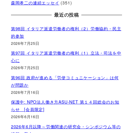
森岡孝二の連続エッセイ
(351)
最近の投稿
第98回 イタリア派遣労働者の権利（2）労働協約・民主
的参加
2026年7月25日
第97回 イタリア派遣労働者の権利（1）立法・司法を中
心に
2026年7月25日
第96回 政府が進める「労使コミュニケーション」は何
が問題か
2026年7月16日
保護中: NPO法人働き方ASU-NET 第１４回総会のお知
らせ [会員限定]
2026年6月16日
2026年6月以降～労働関連の研究会・シンポジウム等の