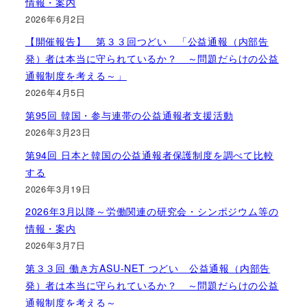
情報・案内
2026年6月2日
【開催報告】 第３３回つどい 「公益通報（内部告
発）者は本当に守られているか？ ～問題だらけの公益
通報制度を考える～」
2026年4月5日
第95回 韓国・参与連帯の公益通報者支援活動
2026年3月23日
第94回 日本と韓国の公益通報者保護制度を調べて比較
する
2026年3月19日
2026年3月以降～労働関連の研究会・シンポジウム等の
情報・案内
2026年3月7日
第３３回 働き方ASU-NET つどい 公益通報（内部告
発）者は本当に守られているか？ ～問題だらけの公益
通報制度を考える～