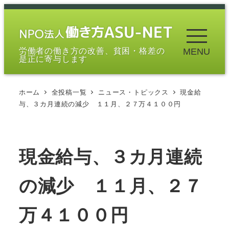
メ
イ
ン
労働者の働き方の改善、貧困・格差の
MENU
コ
是正に寄与します
ン
テ
ホーム
全投稿一覧
ニュース・トピックス
現金給
ン
与、３カ月連続の減少 １１月、２７万４１００円
ツ
へ
移
現金給与、３カ月連続
動
の減少 １１月、２７
万４１００円