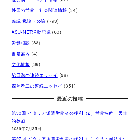
外国の労働・社会関連情報
(34)
論説-私論・公論
(793)
ASU-NET活動記録
(63)
労働相談
(38)
書籍案内
(4)
文化情報
(36)
脇田滋の連続エッセイ
(98)
森岡孝二の連続エッセイ
(351)
最近の投稿
第98回 イタリア派遣労働者の権利（2）労働協約・民主
的参加
2026年7月25日
第97回 イタリア派遣労働者の権利（1）立法・司法を中