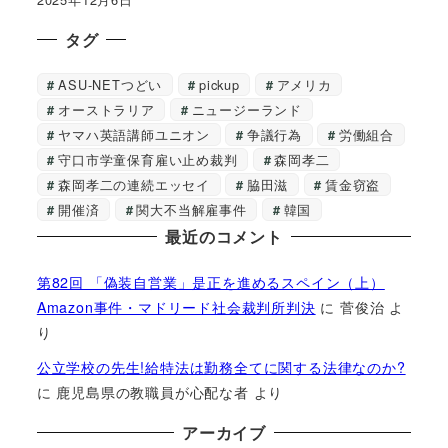
タグ
ASU-NETつどい
pickup
アメリカ
オーストラリア
ニュージーランド
ヤマハ英語講師ユニオン
争議行為
労働組合
守口市学童保育雇い止め裁判
森岡孝二
森岡孝二の連続エッセイ
脇田滋
賃金窃盗
開催済
関大不当解雇事件
韓国
最近のコメント
第82回 「偽装自営業」是正を進めるスペイン（上）
Amazon事件・マドリード社会裁判所判決
に
菅俊治
よ
り
公立学校の先生!給特法は勤務全てに関する法律なのか?
に
鹿児島県の教職員が心配な者
より
アーカイブ