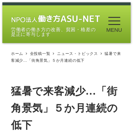
メ
イ
ン
労働者の働き方の改善、貧困・格差の
MENU
コ
是正に寄与します
ン
テ
ホーム
全投稿一覧
ニュース・トピックス
猛暑で来
ン
客減少…「街角景気」５か月連続の低下
ツ
へ
移
猛暑で来客減少…「街
動
角景気」５か月連続の
低下