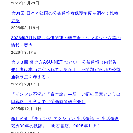
2026年3月23日
第94回 日本と韓国の公益通報者保護制度を調べて比較
する
2026年3月19日
2026年3月以降～労働関連の研究会・シンポジウム等の
情報・案内
2026年3月7日
第３３回 働き方ASU-NET つどい 公益通報（内部告
発）者は本当に守られているか？ ～問題だらけの公益
通報制度を考える～
2026年2月17日
「インフレ不況と『資本論』―新しい福祉国家という出
口戦略」を学んで（労働時間研究会）
2025年12月11日
新刊紹介 『チェンジ アクション 生活保護 － 生活保護
裁判30年の軌跡』（明石書店、2025年11月）
2025年12月6日