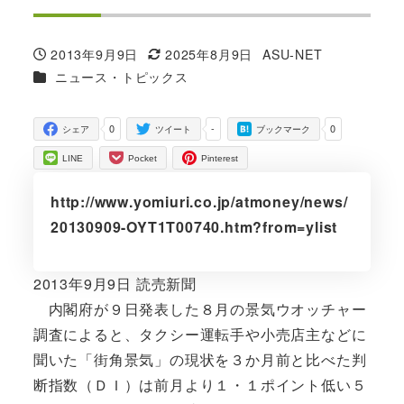
2013年9月9日
2025年8月9日
ASU-NET
投稿日
更新日
著
カテゴリー
ニュース・トピックス
者
0
-
0
シェア
ツイート
ブックマーク
LINE
Pocket
Pinterest
http://www.yomiuri.co.jp/atmoney/news/
20130909-OYT1T00740.htm?from=ylist
2013年9月9日 読売新聞
内閣府が９日発表した８月の景気ウオッチャー
調査によると、タクシー運転手や小売店主などに
聞いた「街角景気」の現状を３か月前と比べた判
断指数（ＤＩ）は前月より１・１ポイント低い５