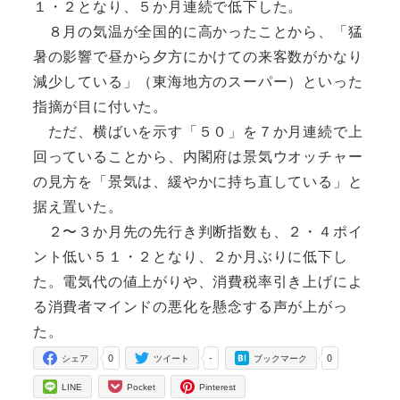
１・２となり、５か月連続で低下した。
８月の気温が全国的に高かったことから、「猛
暑の影響で昼から夕方にかけての来客数がかなり
減少している」（東海地方のスーパー）といった
指摘が目に付いた。
ただ、横ばいを示す「５０」を７か月連続で上
回っていることから、内閣府は景気ウオッチャー
の見方を「景気は、緩やかに持ち直している」と
据え置いた。
２〜３か月先の先行き判断指数も、２・４ポイ
ント低い５１・２となり、２か月ぶりに低下し
た。電気代の値上がりや、消費税率引き上げによ
る消費者マインドの悪化を懸念する声が上がっ
た。
0
-
0
シェア
ツイート
ブックマーク
LINE
Pocket
Pinterest