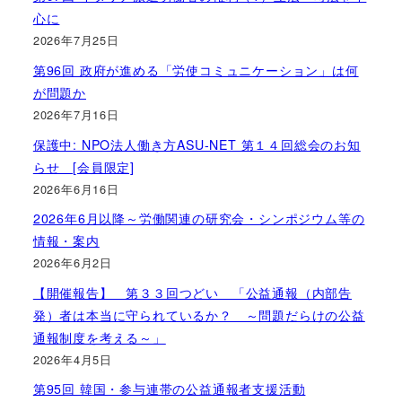
心に
2026年7月25日
第96回 政府が進める「労使コミュニケーション」は何
が問題か
2026年7月16日
保護中: NPO法人働き方ASU-NET 第１４回総会のお知
らせ [会員限定]
2026年6月16日
2026年6月以降～労働関連の研究会・シンポジウム等の
情報・案内
2026年6月2日
【開催報告】 第３３回つどい 「公益通報（内部告
発）者は本当に守られているか？ ～問題だらけの公益
通報制度を考える～」
2026年4月5日
第95回 韓国・参与連帯の公益通報者支援活動