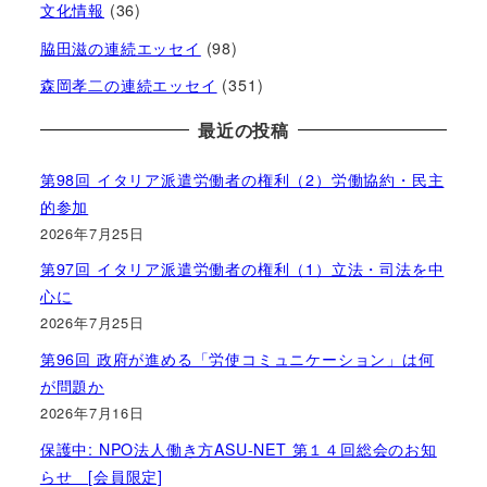
文化情報
(36)
脇田滋の連続エッセイ
(98)
森岡孝二の連続エッセイ
(351)
最近の投稿
第98回 イタリア派遣労働者の権利（2）労働協約・民主
的参加
2026年7月25日
第97回 イタリア派遣労働者の権利（1）立法・司法を中
心に
2026年7月25日
第96回 政府が進める「労使コミュニケーション」は何
が問題か
2026年7月16日
保護中: NPO法人働き方ASU-NET 第１４回総会のお知
らせ [会員限定]