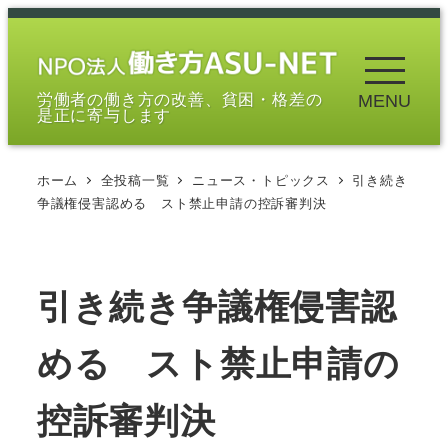
メ
イ
ン
労働者の働き方の改善、貧困・格差の
MENU
コ
是正に寄与します
ン
テ
ホーム
全投稿一覧
ニュース・トピックス
引き続き
ン
争議権侵害認める スト禁止申請の控訴審判決
ツ
へ
移
引き続き争議権侵害認
動
める スト禁止申請の
控訴審判決