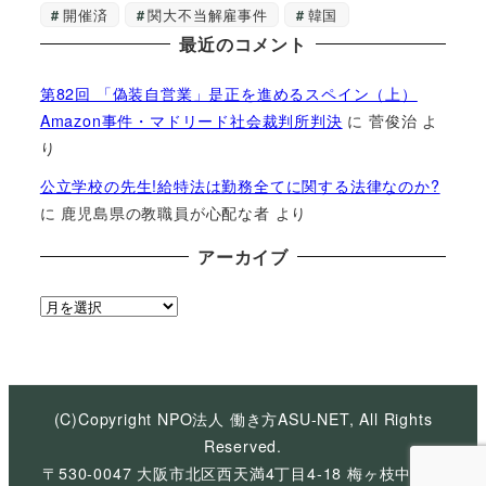
開催済
関大不当解雇事件
韓国
最近のコメント
第82回 「偽装自営業」是正を進めるスペイン（上）
Amazon事件・マドリード社会裁判所判決
に
菅俊治
よ
り
公立学校の先生!給特法は勤務全てに関する法律なのか?
に
鹿児島県の教職員が心配な者
より
アーカイブ
ア
ー
カ
イ
ブ
(C)Copyright NPO法人 働き方ASU-NET, All Rights
Reserved.
〒530-0047 大阪市北区西天満4丁目4-18 梅ヶ枝中央ビ