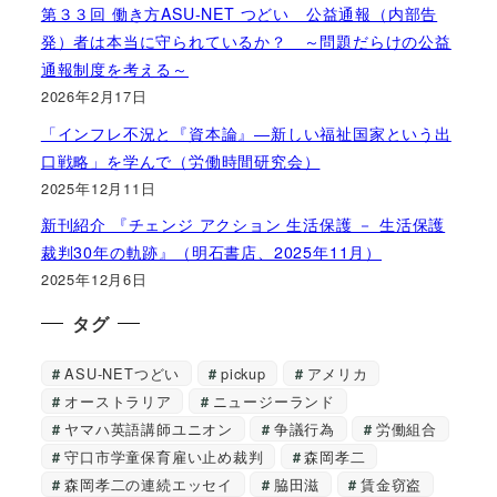
第３３回 働き方ASU-NET つどい 公益通報（内部告
発）者は本当に守られているか？ ～問題だらけの公益
通報制度を考える～
2026年2月17日
「インフレ不況と『資本論』―新しい福祉国家という出
口戦略」を学んで（労働時間研究会）
2025年12月11日
新刊紹介 『チェンジ アクション 生活保護 － 生活保護
裁判30年の軌跡』（明石書店、2025年11月）
2025年12月6日
タグ
ASU-NETつどい
pickup
アメリカ
オーストラリア
ニュージーランド
ヤマハ英語講師ユニオン
争議行為
労働組合
守口市学童保育雇い止め裁判
森岡孝二
森岡孝二の連続エッセイ
脇田滋
賃金窃盗