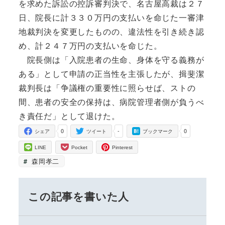
を求めた訴訟の控訴審判決で、名古屋高裁は２７
日、院長に計３３０万円の支払いを命じた一審津
地裁判決を変更したものの、違法性を引き続き認
め、計２４７万円の支払いを命じた。
院長側は「入院患者の生命、身体を守る義務が
ある」として申請の正当性を主張したが、揖斐潔
裁判長は「争議権の重要性に照らせば、ストの
間、患者の安全の保持は、病院管理者側が負うべ
き責任だ」として退けた。
0
-
0
シェア
ツイート
ブックマーク
LINE
Pocket
Pinterest
森岡孝二
この記事を書いた人